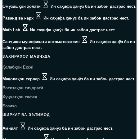
Омӯзишҳои ҳолатӣ
Ин саҳифа ҳанӯз ба ин забон дастрас нест.
Раванд ва нарх
Ин саҳифа ҳанӯз ба ин забон дастрас нест.
Math Lab
Ин саҳифа ҳанӯз ба ин забон дастрас нест.
Санҷиши мувофиқати автоматизатсия
Ин саҳифа ҳанӯз ба ин
забон дастрас нест.
ЗАХИРАҲОИ МАВҶУДА
Қолабҳои Excel
Мақолаҳои сервер
Ин саҳифа ҳанӯз ба ин забон дастрас нест.
Воситаҳои тиҷоратӣ
Ҳуҷҷатҳои сафед
Бозиҳо
ШИРКАТ ВА ЭЪТИМОД
Амният
Ин саҳифа ҳанӯз ба ин забон дастрас нест.