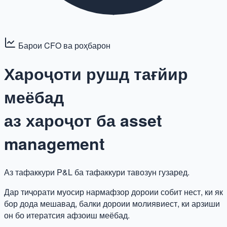
Барои CFO ва роҳбарон
Хароҷоти рушд тағйир
меёбад
аз хароҷот ба asset
management
Аз тафаккури P&L ба тафаккури тавозун гузаред.
Дар тиҷорати муосир нармафзор дороии собит нест, ки як
бор дода мешавад, балки дороии молиявиест, ки арзиши
он бо итератсия афзоиш меёбад.