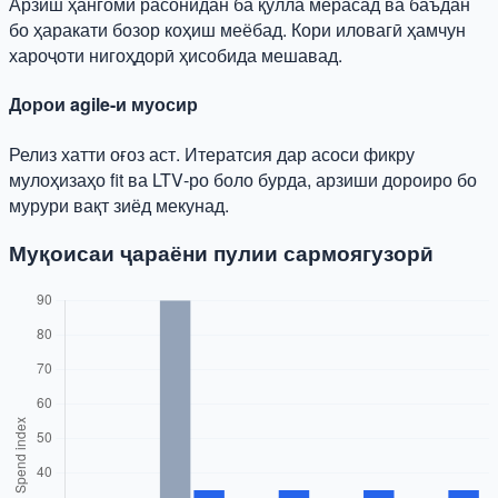
Арзиш ҳангоми расонидан ба қулла мерасад ва баъдан
бо ҳаракати бозор коҳиш меёбад. Кори иловагӣ ҳамчун
хароҷоти нигоҳдорӣ ҳисобида мешавад.
Дорои agile-и муосир
Релиз хатти оғоз аст. Итератсия дар асоси фикру
мулоҳизаҳо fit ва LTV‑ро боло бурда, арзиши дороиро бо
мурури вақт зиёд мекунад.
Муқоисаи ҷараёни пулии сармоягузорӣ