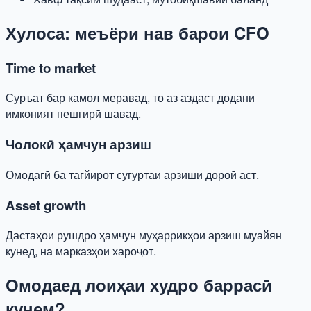
Хулоса: меъёри нав барои CFO
Time to market
Суръат бар камол меравад, то аз аздаст додани
имконият пешгирӣ шавад.
Чолокӣ ҳамчун арзиш
Омодагӣ ба тағйирот суғуртаи арзиши дороӣ аст.
Asset growth
Дастаҳои рушдро ҳамчун муҳаррикҳои арзиш муайян
кунед, на марказҳои хароҷот.
Омодаед лоиҳаи худро баррасӣ
кунем?