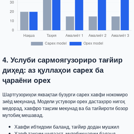
4. Услуби сармоягузориро тағйир
диҳед: аз қуллаҳои capex ба
ҷараёни opex
Шартгузориҳои яквақтаи бузурги capex хавфи нокомиро
зиёд мекунанд. Модели устувори opex дастаҳоро нигоҳ
медорад, хавфро тақсим мекунад ва ба тағйироти бозор
мутобиқ мешавад.
Хавфи ибтидоии баланд, тағйир додан мушкил
Хавф тақсим шудааст, мутобиқшавии баланд