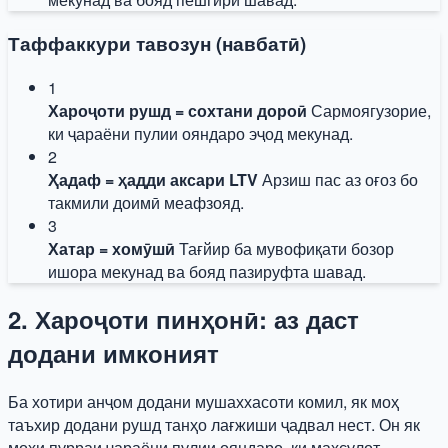
Таффаккури тавозун (навбатӣ)
1
Хароҷоти рушд = сохтани дороӣ
Сармоягузорие,
ки ҷараёни пулии ояндаро эҷод мекунад.
2
Ҳадаф = ҳадди аксари LTV
Арзиш пас аз оғоз бо
такмили доимӣ меафзояд.
3
Хатар = хомӯшӣ
Тағйир ба мувофиқати бозор
ишора мекунад ва бояд пазируфта шавад.
2. Хароҷоти пинҳонӣ: аз даст
додани имконият
Ба хотири анҷом додани мушаххасоти комил, як моҳ
таъхир додани рушд танҳо лағжиши ҷадвал нест. Он як
моҳи пурраи ҷараёни пулии ояндаро, ки маҳсулот