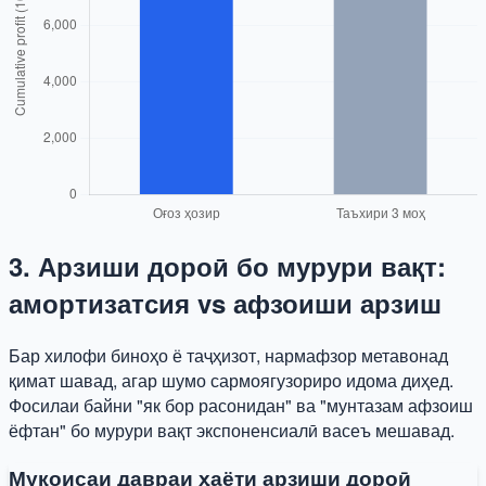
3. Арзиши дороӣ бо мурури вақт:
амортизатсия vs афзоиши арзиш
Бар хилофи биноҳо ё таҷҳизот, нармафзор метавонад
қимат шавад, агар шумо сармоягузориро идома диҳед.
Фосилаи байни "як бор расонидан" ва "мунтазам афзоиш
ёфтан" бо мурури вақт экспоненсиалӣ васеъ мешавад.
Муқоисаи давраи ҳаёти арзиши дороӣ