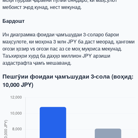
мебоист эҷод кунад, нест мекунад.
Бардошт
Ин диаграмма фоидаи ҷамъшудаи 3‑соларо барои
маҳсулоте, ки моҳона 3 млн JPY ба даст меорад, ҳангоми
оғози ҳозир vs оғози пас аз се моҳ муқоиса мекунад.
Таъхирҳои хурд ба даҳҳо миллион JPY арзиши
аздастрафта ҷамъ мешаванд.
Пешгӯии фоидаи ҷамъшудаи 3‑сола (воҳид:
10,000 JPY)