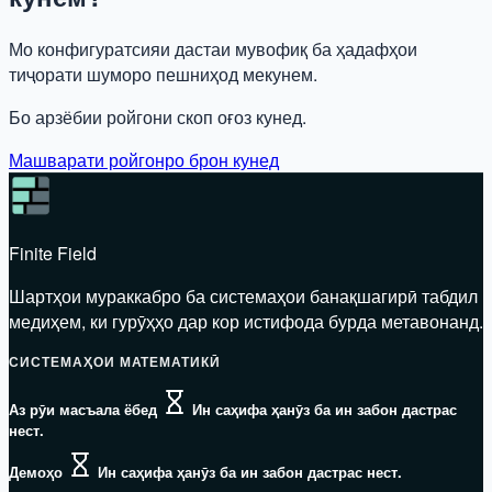
Мо конфигуратсияи дастаи мувофиқ ба ҳадафҳои
тиҷорати шуморо пешниҳод мекунем.
Бо арзёбии ройгони скоп оғоз кунед.
Машварати ройгонро брон кунед
Finite Field
Шартҳои мураккабро ба системаҳои банақшагирӣ табдил
медиҳем, ки гурӯҳҳо дар кор истифода бурда метавонанд.
СИСТЕМАҲОИ МАТЕМАТИКӢ
Аз рӯи масъала ёбед
Ин саҳифа ҳанӯз ба ин забон дастрас
нест.
Демоҳо
Ин саҳифа ҳанӯз ба ин забон дастрас нест.