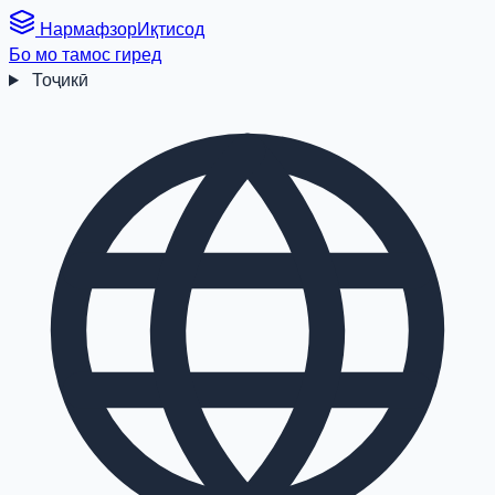
Нармафзор
Иқтисод
Бо мо тамос гиред
Тоҷикӣ