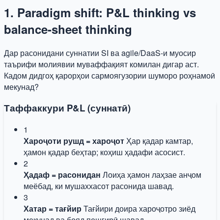
1. Paradigm shift: P&L thinking vs
balance-sheet thinking
Дар расонидани суннатии SI ва agile/DaaS-и муосир
таърифи молиявии муваффақият комилан дигар аст.
Кадом дидгоҳ қарорҳои сармоягузории шуморо роҳнамоӣ
мекунад?
Таффаккури P&L (суннатӣ)
1
Хароҷоти рушд = хароҷот
Ҳар қадар камтар,
ҳамон қадар беҳтар; коҳиш ҳадафи асосист.
2
Ҳадаф = расонидан
Лоиҳа ҳамон лаҳзае анҷом
меёбад, ки мушаххасот расонида шавад.
3
Хатар = тағйир
Тағйири доира хароҷотро зиёд
мекунад ва бояд пешгирӣ шавад.