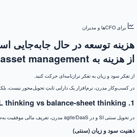
برای CFOها و مدیران
هزینه توسعه در حال جابه‌جایی ا
از هزینه به asset management
از تفکر سود و زیان به تفکر ترازنامه‌ای حرکت کنید.
در کسب‌وکار مدرن، نرم‌افزار یک دارایی ثابتِ تحویل‌محور نیست، بلک
1. Paradigm shift: P&L thinking vs balance-sheet thinking
در تحویل سنتی SI و در agile/DaaS مدرن، تعریف مالی موفقیت به‌طور بنیادین متفاوت است. کدام نگاه تصمیم‌های سرمایه‌گذاری شما را هدایت می‌کند؟
ذهنیت سود و زیان (سنتی)