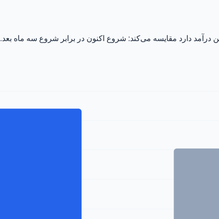
ود تجمعی ۳ ساله را برای محصولی که ماهانه ۳ میلیون ین درآمد دارد مقایسه می‌کند: شروع اکنون در