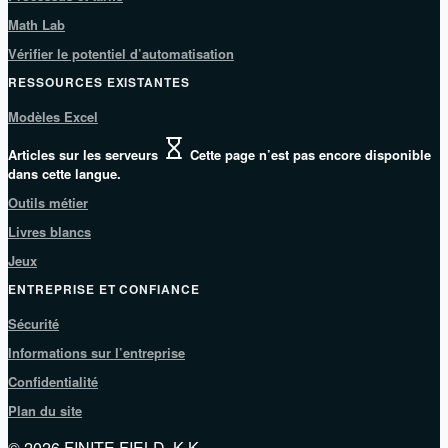
Math Lab
Vérifier le potentiel d’automatisation
RESSOURCES EXISTANTES
Modèles Excel
Articles sur les serveurs
Cette page n’est pas encore disponible
dans cette langue.
Outils métier
Livres blancs
Jeux
ENTREPRISE ET CONFIANCE
Sécurité
Informations sur l’entreprise
Confidentialité
Plan du site
© 2026 FINITE FIELD, K.K.