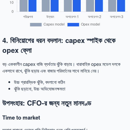
4. বিনিয়োগের ধরন বদলান: capex স্পাইক থেকে
opex ফ্লো
বড় এককালীন capex বাজি ব্যর্থতার ঝুঁকি বাড়ায়। ধারাবাহিক opex মডেল দলকে
একসাথে রাখে, ঝুঁকি ছড়ায় এবং বাজার পরিবর্তনের সাথে মানিয়ে নেয়।
উচ্চ প্রারম্ভিক ঝুঁকি, বদলানো কঠিন
ঝুঁকি ছড়ানো, উচ্চ অভিযোজনক্ষমতা
উপসংহার: CFO-র জন্য নতুন মানদণ্ড
Time to market
সুযোগ হারানো এড়াতে গতি নিখুঁততার চেয়ে বেশি গুরুত্বপূর্ণ।