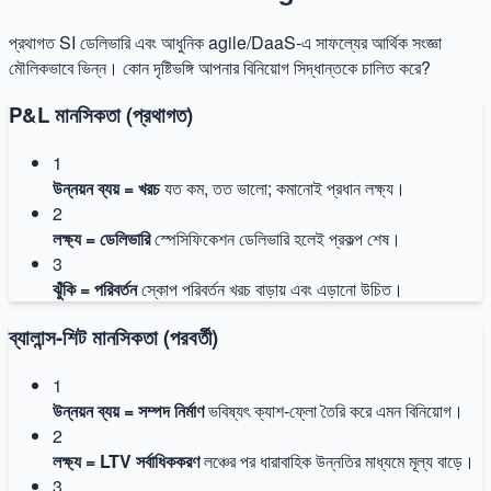
প্রথাগত SI ডেলিভারি এবং আধুনিক agile/DaaS-এ সাফল্যের আর্থিক সংজ্ঞা
মৌলিকভাবে ভিন্ন। কোন দৃষ্টিভঙ্গি আপনার বিনিয়োগ সিদ্ধান্তকে চালিত করে?
P&L মানসিকতা (প্রথাগত)
1
উন্নয়ন ব্যয় = খরচ
যত কম, তত ভালো; কমানোই প্রধান লক্ষ্য।
2
লক্ষ্য = ডেলিভারি
স্পেসিফিকেশন ডেলিভারি হলেই প্রকল্প শেষ।
3
ঝুঁকি = পরিবর্তন
স্কোপ পরিবর্তন খরচ বাড়ায় এবং এড়ানো উচিত।
ব্যালান্স-শিট মানসিকতা (পরবর্তী)
1
উন্নয়ন ব্যয় = সম্পদ নির্মাণ
ভবিষ্যৎ ক্যাশ-ফ্লো তৈরি করে এমন বিনিয়োগ।
2
লক্ষ্য = LTV সর্বাধিককরণ
লঞ্চের পর ধারাবাহিক উন্নতির মাধ্যমে মূল্য বাড়ে।
3