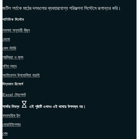
জটিল শর্তকে মাঠের দলগুলোর ব্যবহারযোগ্য পরিকল্পনা সিস্টেমে রূপান্তর করি।
গাণিতিক সিস্টেম
সমস্যা অনুযায়ী খুঁজুন
ডেমো
কেস স্টাডি
প্রক্রিয়া ও মূল্য
গণিত ল্যাব
অটোমেশন উপযোগিতা যাচাই
বিদ্যমান রিসোর্স
Excel টেমপ্লেট
সার্ভার নিবন্ধ
এই পৃষ্ঠাটি এখনও এই ভাষায় উপলভ্য নয়।
ব্যবসায়িক টুল
হোয়াইটপেপার
গেম