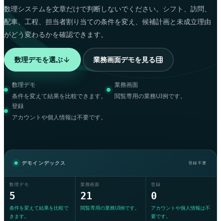
数理システムを文章だけで判断しないでください。シフト、訪問、
配車、工程、担当者割り当ての条件を変え、候補計画と未成立理由
がどう変わるかを確認できます。
数理デモを選ぶ
業務画面デモを見る
数理デモ
業務画面
5
21
条件を変えて結果を比較できます。
閲覧専用の業務UI例です。
登録
0
アカウントや個人情報は不要です。
デモインデックス
登録不要
数理デモ
業務画面
登録
5
21
0
条件を変えて結果を比較で
閲覧専用の業務UI例です。
アカウントや個人情報は不
きます。
要です。