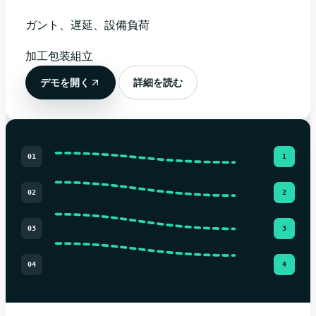
ガント、遅延、設備負荷
加工
包装
組立
デモを開く
詳細を読む
01
1
02
2
03
3
04
4