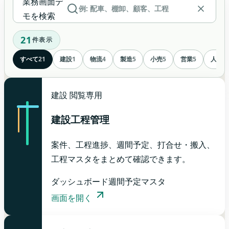
業務画面デ
モを検索
21
件表示
すべて
21
建設
1
物流
4
製造
5
小売
5
営業
5
人事
1
建設
閲覧専用
建設工程管理
案件、工程進捗、週間予定、打合せ・搬入、
工程マスタをまとめて確認できます。
ダッシュボード
週間予定
マスタ
画面を開く