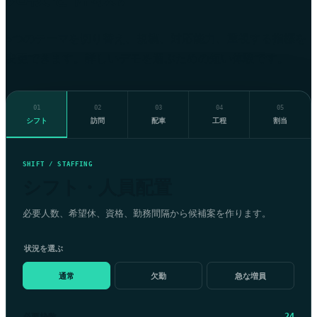
5つのテーマを切り替え、規模、対応能力、重視する指標を
変更できます。詳しいデモを選ぶための短い体験です。
01
02
03
04
05
シフト
訪問
配車
工程
割当
SHIFT / STAFFING
シフト・人員配置
必要人数、希望休、資格、勤務間隔から候補案を作ります。
状況を選ぶ
通常
欠勤
急な増員
必要枠数
24