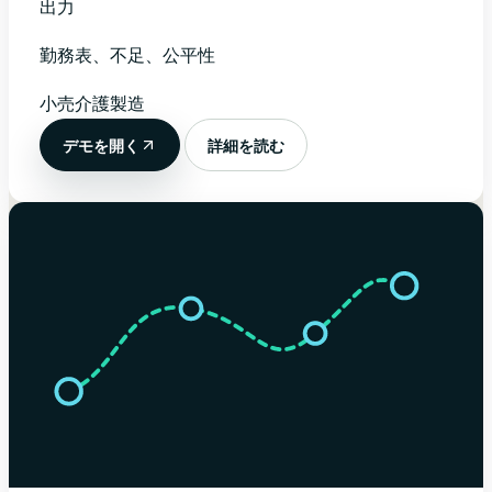
出力
勤務表、不足、公平性
小売
介護
製造
デモを開く
詳細を読む