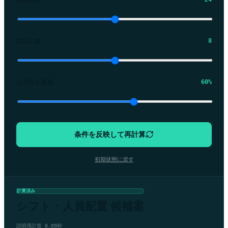
対応人数
8
公平性を重視
60%
条件を反映して再計算
初期状態に戻す
計算済み
シフト・人員配置 候補案
説明用計算 0.09秒