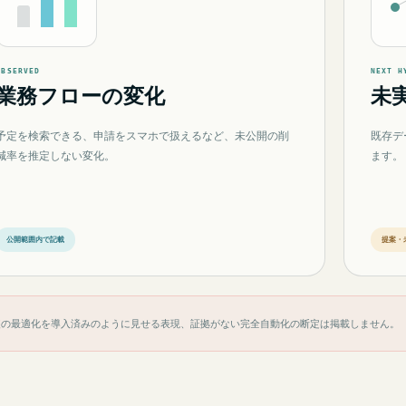
OBSERVED
NEXT H
業務フローの変化
未
予定を検索できる、申請をスマホで扱えるなど、未公開の削
既存デ
減率を推定しない変化。
ます。
公開範囲内で記載
提案・
装の最適化を導入済みのように見せる表現、証拠がない完全自動化の断定は掲載しません。