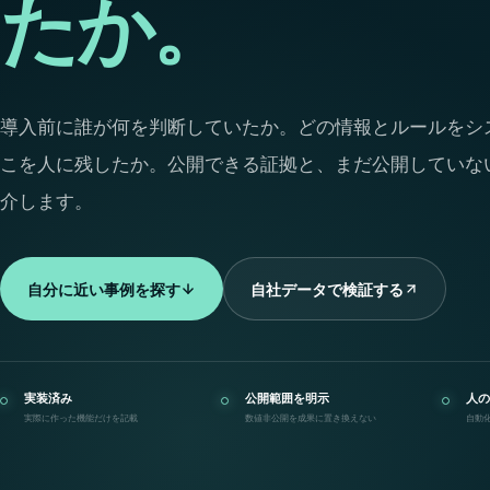
たか。
導入前に誰が何を判断していたか。どの情報とルールをシ
こを人に残したか。公開できる証拠と、まだ公開していな
介します。
自分に近い事例を探す
自社データで検証する
実装済み
公開範囲を明示
人の
実際に作った機能だけを記載
数値非公開を成果に置き換えない
自動