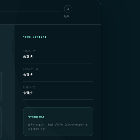
4
結果
YOUR CONTEXT
判断の一致
未選択
利用者の一致
未選択
証拠の一致
未選択
MATCHING RULE
業界名ではなく、判断・利用者・証拠の一致度から事
例を推薦します。