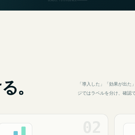
SCROLL TO EVIDENCE
ける。
「導入した」「効果が出た
ジではラベルを分け、確認
02