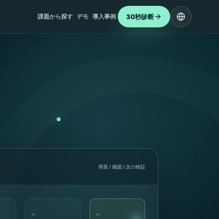
30秒診断
課題から探す
デモ
導入事例
実装 / 確認 / 次の検証
03
04