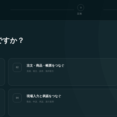
3
証拠
ですか？
注文・商品・帳票をつなぐ
02
見積、発注、請求、海外取引
現場入力と承認をつなぐ
04
勤怠、申請、承認、直行直帰