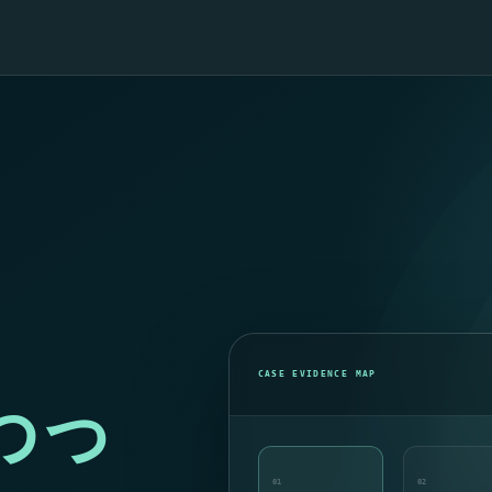
、
CASE EVIDENCE MAP
わっ
01
02