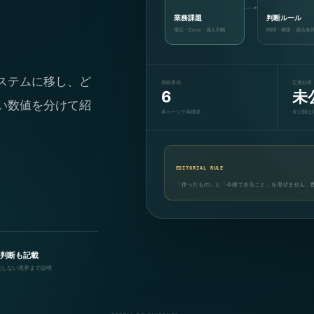
業務課題
判断ルール
電話・Excel・属人判断
時間・権限・適合条
ステムに移し、ど
掲載事例
定量効果
6
未
い数値を分けて紹
本ページで再構成
未公開は
EDITORIAL RULE
「作ったもの」と「今後できること」を混ぜません。
判断も記載
化しない境界まで説明