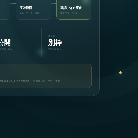
実装範囲
確認できた変化
件
画面・データ・通知
業務フローの変化
発展例
公開
別枠
未公開と表示
未実装を明示
数理最適化を未導入の事例は、関連実装として扱います。