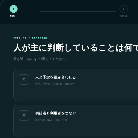
1
2
判断
利用者
STEP 01 / DECISION
人が主に判断していることは何
最も近いものを1つ選んでください。
人と予定を組み合わせる
01
訪問、担当者、空き時間、継続担当
供給者と利用者をつなぐ
03
商品公開、購入、決済、在庫