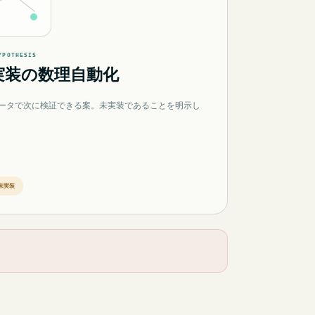
YPOTHESIS
実装の数理自動化
ータで次に検証できる案。未実装であることを明示し
未実装