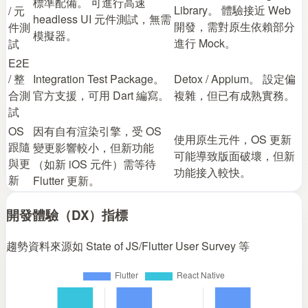
標準配備。 可進行高速
Library。 體驗接近 Web
/ 元
headless UI 元件測試，無需
開發，需對原生依賴部分
件測
模擬器。
進行 Mock。
試
E2E
/ 整
Integration Test Package。
Detox / Appium。 設定偏
合測
官方支援，可用 Dart 編寫。
複雜，但已有成熟實務。
試
OS
因有自有渲染引擎，受 OS
使用原生元件，OS 更新
跟隨
變更影響較小，但新功能
可能導致版面破壞，但新
與更
（如新 iOS 元件）需等待
功能接入較快。
新
Flutter 更新。
開發體驗（DX）指標
趨勢資料來源如 State of JS/Flutter User Survey 等