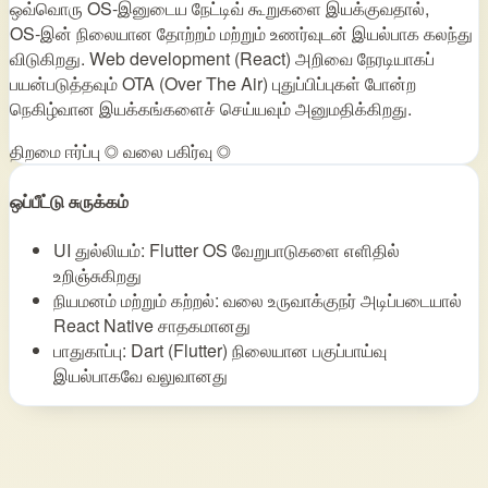
ஒவ்வொரு OS‑இனுடைய நேட்டிவ் கூறுகளை இயக்குவதால்,
OS‑இன் நிலையான தோற்றம் மற்றும் உணர்வுடன் இயல்பாக கலந்து
விடுகிறது. Web development (React) அறிவை நேரடியாகப்
பயன்படுத்தவும் OTA (Over The Air) புதுப்பிப்புகள் போன்ற
நெகிழ்வான இயக்கங்களைச் செய்யவும் அனுமதிக்கிறது.
திறமை ஈர்ப்பு ◎
வலை பகிர்வு ◎
ஒப்பீட்டு சுருக்கம்
UI துல்லியம்: Flutter OS வேறுபாடுகளை எளிதில்
உறிஞ்சுகிறது
நியமனம் மற்றும் கற்றல்: வலை உருவாக்குநர் அடிப்படையால்
React Native சாதகமானது
பாதுகாப்பு: Dart (Flutter) நிலையான பகுப்பாய்வு
இயல்பாகவே வலுவானது