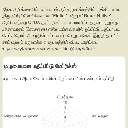
இந்த அறிக்கையில், மொபைல் ஆப் உருவாக்கத்தில் முக்கியமான
இரு ஃப்ரேம்வொர்க்களான "Flutter" மற்றும் "React Native"
ஆகியவற்றை UI/UX தரம், நீண்டகால பராமரிப்பு திறன் மற்றும் தர
உத்தரவாதம் (சோதனை) என்ற பார்வைகளில் ஒப்பிட்டு பகுப்பாய்வு
செய்கிறோம். அவற்றின் கட்டமைப்பு வேறுபாடுகள் இறுதி தயாரிப்பு
தரம் மற்றும் உருவாக்க அனுபவத்தில் எப்படி பாதிப்பை
உருவாக்குகின்றன என்பதை காட்சிப்படுத்துகிறோம்.
முழுமையான மதிப்பீட்டு மேட்ரிக்ஸ்
5 முக்கிய அளவுகோள்களின் அடிப்படையில் பண்புகள் ஒப்பீடு