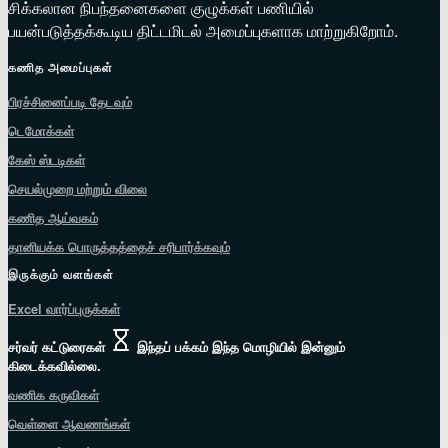
சிக்கலான நிபந்தனைகளை குழுக்கள் பணியில்
பயன்படுத்தக்கூடிய திட்டமிடல் அமைப்புகளாக மாற்றுகிறோம்.
கணித அமைப்புகள்
பிரச்சினைப்படி தேடவும்
டெமோக்கள்
கேஸ் ஸ்டடிகள்
செயல்முறை மற்றும் விலை
கணித ஆய்வகம்
தானியக்க பொருத்தத்தைச் சரிபார்க்கவும்
இருக்கும் வளங்கள்
Excel வார்ப்புருக்கள்
சர்வர் கட்டுரைகள்
இந்தப் பக்கம் இந்த மொழியில் இன்னும்
கிடைக்கவில்லை.
வணிக கருவிகள்
வெள்ளை ஆவணங்கள்