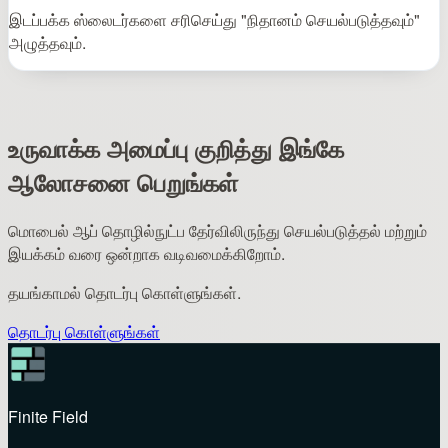
இடப்பக்க ஸ்லைடர்களை சரிசெய்து "நிதானம் செயல்படுத்தவும்"
அழுத்தவும்.
உருவாக்க அமைப்பு குறித்து இங்கே
ஆலோசனை பெறுங்கள்
மொபைல் ஆப் தொழில்நுட்ப தேர்விலிருந்து செயல்படுத்தல் மற்றும்
இயக்கம் வரை ஒன்றாக வடிவமைக்கிறோம்.
தயங்காமல் தொடர்பு கொள்ளுங்கள்.
தொடர்பு கொள்ளுங்கள்
Finite Field