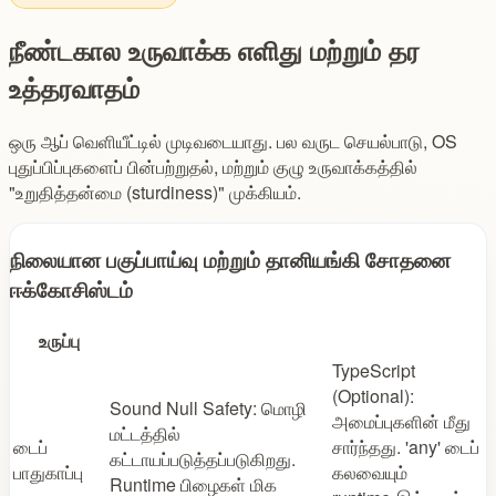
நீண்டகால உருவாக்க எளிது மற்றும் தர
உத்தரவாதம்
ஒரு ஆப் வெளியீட்டில் முடிவடையாது. பல வருட செயல்பாடு, OS
புதுப்பிப்புகளைப் பின்பற்றுதல், மற்றும் குழு உருவாக்கத்தில்
"உறுதித்தன்மை (sturdiness)" முக்கியம்.
நிலையான பகுப்பாய்வு மற்றும் தானியங்கி சோதனை
ஈக்கோசிஸ்டம்
உருப்பு
TypeScript
(Optional):
Sound Null Safety: மொழி
அமைப்புகளின் மீது
மட்டத்தில்
டைப்
சார்ந்தது. 'any' டைப்
கட்டாயப்படுத்தப்படுகிறது.
பாதுகாப்பு
கலவையும்
Runtime பிழைகள் மிக