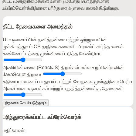
திட்ட முன்னுரிமைகளை உள்ளிடும்போது பொருத்தமான
ஃப்ரேம்வொர்க்கிற்கான பரிந்துரை அளவை கணக்கிடுகிறது.
திட்ட தேவைகளை அமைத்தல்
UI வடிவமைப்பின் தனித்தன்மை மற்றும் ஒற்றுமையின்
முக்கியத்துவம்
OS தரநிலைகளைவிட பிராண்ட்‑சார்ந்த உலகக்
கண்ணோட்டத்தை முன்னிலைப்படுத்த வேண்டுமா
அணியின் வலை (React/JS) திறன்கள்
உள்ள உறுப்பினர்களின்
JavaScript திறமை
கடுமையான டைப் பாதுகாப்பு மற்றும் சோதனை முன்னுரிமை
பெரிய
அளவிலான உருவாக்கம் மற்றும் உறுதித்தன்மைக்கு தேவைகள்
நிதானம் செயல்படுத்தவும்
பரிந்துரைக்கப்பட்ட ஃப்ரேம்வொர்க்
மதிப்பெண்: