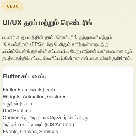
UI/UX
UI/UX தரம் மற்றும் ரெண்டரிங்
பயனர் அனுபவத்தின் தரம் "ரெண்டரிங் ஒற்றுமை" மற்றும்
"செயல்திறன் (FPS)" மீது பெரிதும் சார்ந்துள்ளது. இரு
ஃப்ரேம்வொர்க்குகளின் கட்டமைப்பு வேறுபாடுகள் உண்மையான ஆப்
நடத்தைத்தில் எப்படி வெளிப்படுகின்றன என்பதை விளக்குகிறோம்.
Flutter கட்டமைப்பு
Flutter Framework (Dart)
Widgets, Animation, Gestures
எஞ்சின் (C++)
Dart Runtime
Canvas‑க்கு நேரடியாக ரெண்டர் செய்கிறது
நேட்டிவ் பிளாட்ஃபாரம் (iOS/Android)
Events, Canvas, Services