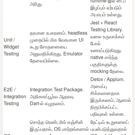
runtime‑இல் டைப்
அரிது.
இழப்பும் ஏற்படும்
அபாயம் உள்ளது.
Jest + React
Testing Library.
தரமான உபகரணம். headless
வலை உருவாக்கம்
Unit /
முறையில் மிக வேகமான UI
போல்
Widget
கூறு சோதனையை
உணரப்படுகிறது.
Testing
அனுமதிக்கிறது. Emulator
native சார்ந்த
தேவையில்லை.
பகுதிகளுக்கு
mocking தேவை.
Detox / Appium.
அமைப்பு
E2E /
Integration Test Package.
சிக்கலானதாக
Integration
அதிகாரப்பூர்வ ஆதரவு.
இருக்கலாம், ஆனால்
Testing
Dart‑ல் எழுதலாம்.
நிரூபிக்கப்பட்ட
பதிவுகள் உள்ளன.
சொந்த ரெண்டரிங் எஞ்சின்
நேட்டிவ் கூறுகளைப்
இருப்பதால், OS மாற்றங்களால்
பயன்படுத்துவதால்