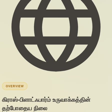
OVERVIEW
கிராஸ்‑பிளாட்ஃபார்ம் உருவாக்கத்தின்
தற்போதைய நிலை