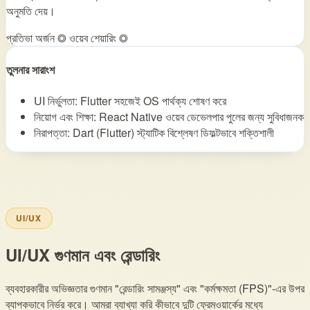
অনুমতি দেয়।
প্রতিভা অর্জন ◎
ওয়েব শেয়ারিং ◎
তুলনার সারাংশ
UI নির্ভুলতা: Flutter সহজেই OS পার্থক্য শোষণ করে
নিয়োগ এবং শিক্ষা: React Native ওয়েব ডেভেলপার পুলের জন্য সুবিধাজনক
নিরাপত্তা: Dart (Flutter) স্ট্যাটিক বিশ্লেষণ ডিফল্টভাবে শক্তিশালী
UI/UX
UI/UX গুণমান এবং রেন্ডারিং
ব্যবহারকারীর অভিজ্ঞতার গুণমান "রেন্ডারিং সামঞ্জস্য" এবং "কর্মক্ষমতা (FPS)"-এর উপর
ব্যাপকভাবে নির্ভর করে। আমরা ব্যাখ্যা করি কীভাবে দুটি ফ্রেমওয়ার্কের মধ্যে