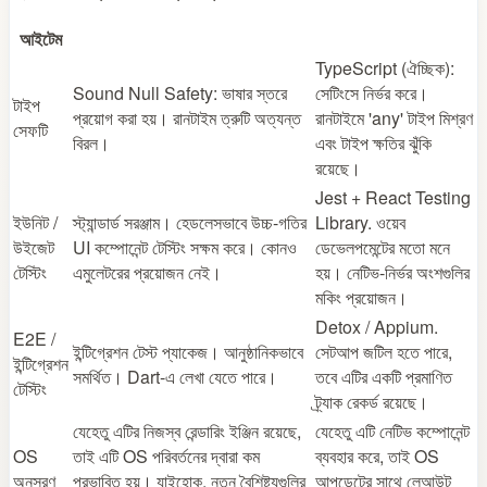
আইটেম
TypeScript (ঐচ্ছিক):
Sound Null Safety: ভাষার স্তরে
সেটিংসে নির্ভর করে।
টাইপ
প্রয়োগ করা হয়। রানটাইম ত্রুটি অত্যন্ত
রানটাইমে 'any' টাইপ মিশ্রণ
সেফটি
বিরল।
এবং টাইপ ক্ষতির ঝুঁকি
রয়েছে।
Jest + React Testing
ইউনিট /
স্ট্যান্ডার্ড সরঞ্জাম। হেডলেসভাবে উচ্চ-গতির
Library. ওয়েব
উইজেট
UI কম্পোনেন্ট টেস্টিং সক্ষম করে। কোনও
ডেভেলপমেন্টের মতো মনে
টেস্টিং
এমুলেটরের প্রয়োজন নেই।
হয়। নেটিভ-নির্ভর অংশগুলির
মকিং প্রয়োজন।
Detox / Appium.
E2E /
ইন্টিগ্রেশন টেস্ট প্যাকেজ। আনুষ্ঠানিকভাবে
সেটআপ জটিল হতে পারে,
ইন্টিগ্রেশন
সমর্থিত। Dart-এ লেখা যেতে পারে।
তবে এটির একটি প্রমাণিত
টেস্টিং
ট্র্যাক রেকর্ড রয়েছে।
যেহেতু এটির নিজস্ব রেন্ডারিং ইঞ্জিন রয়েছে,
যেহেতু এটি নেটিভ কম্পোনেন্ট
OS
তাই এটি OS পরিবর্তনের দ্বারা কম
ব্যবহার করে, তাই OS
অনুসরণ
প্রভাবিত হয়। যাইহোক, নতুন বৈশিষ্ট্যগুলির
আপডেটের সাথে লেআউট