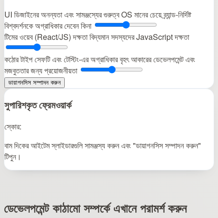
UI ডিজাইনের অনন্যতা এবং সামঞ্জস্যের গুরুত্ব
OS মানের চেয়ে ব্র্যান্ড-নির্দিষ্ট
বিশ্বদর্শনকে অগ্রাধিকার দেবেন কিনা
টিমের ওয়েব (React/JS) দক্ষতা
বিদ্যমান সদস্যদের JavaScript দক্ষতা
কঠোর টাইপ সেফটি এবং টেস্টিং-এর অগ্রাধিকার
বৃহৎ আকারের ডেভেলপমেন্ট এবং
মজবুততার জন্য প্রয়োজনীয়তা
ডায়াগনসিস সম্পাদন করুন
সুপারিশকৃত ফ্রেমওয়ার্ক
স্কোর:
বাম দিকের আইটেম স্লাইডারগুলি সামঞ্জস্য করুন এবং "ডায়াগনসিস সম্পাদন করুন"
টিপুন।
ডেভেলপমেন্ট কাঠামো সম্পর্কে এখানে পরামর্শ করুন