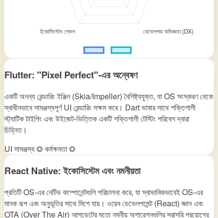
Flutter: "Pixel Perfect"-এর অন্বেষণ
একটি অনন্য রেন্ডারিং ইঞ্জিন (Skia/Impeller) বৈশিষ্ট্যযুক্ত, যা OS সংস্করণ থেকে
স্বাধীনভাবে সামঞ্জস্যপূর্ণ UI রেন্ডারিং সক্ষম করে। Dart ভাষার সাথে শক্তিশালী
স্ট্যাটিক টাইপিং এবং উইজেট-ভিত্তিক একটি শক্তিশালী টেস্টিং পরিবেশ দ্বারা
চিহ্নিত।
UI সামঞ্জস্য ◎
কর্মক্ষমতা ◎
React Native: ইকোসিস্টেম এবং নমনীয়তা
প্রতিটি OS-এর নেটিভ কম্পোনেন্টগুলি পরিচালনা করে, যা স্বাভাবিকভাবেই OS-এর
মানক রূপ এবং অনুভূতির সাথে মিশে যায়। ওয়েব ডেভেলপমেন্ট (React) জ্ঞান এবং
OTA (Over The Air) আপডেটের মতো নমনীয় অপারেশনগুলির সরাসরি প্রয়োগের