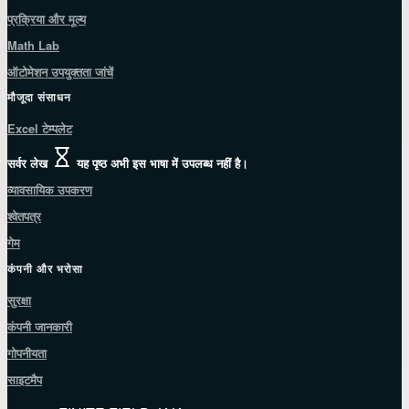
प्रक्रिया और मूल्य
Math Lab
ऑटोमेशन उपयुक्तता जांचें
मौजूदा संसाधन
Excel टेम्पलेट
सर्वर लेख
यह पृष्ठ अभी इस भाषा में उपलब्ध नहीं है।
व्यावसायिक उपकरण
श्वेतपत्र
गेम
कंपनी और भरोसा
सुरक्षा
कंपनी जानकारी
गोपनीयता
साइटमैप