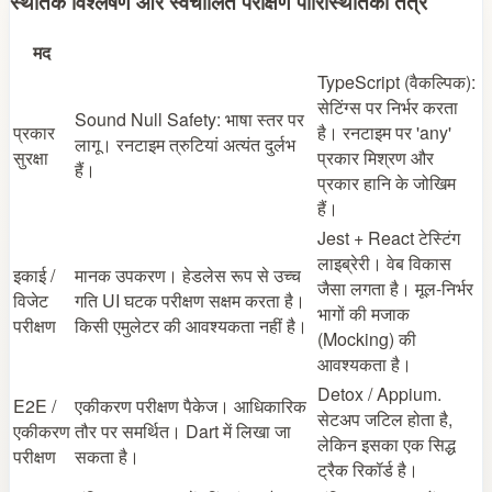
स्थैतिक विश्लेषण और स्वचालित परीक्षण पारिस्थितिकी तंत्र
मद
TypeScript (वैकल्पिक):
सेटिंग्स पर निर्भर करता
Sound Null Safety: भाषा स्तर पर
प्रकार
है। रनटाइम पर 'any'
लागू। रनटाइम त्रुटियां अत्यंत दुर्लभ
सुरक्षा
प्रकार मिश्रण और
हैं।
प्रकार हानि के जोखिम
हैं।
Jest + React टेस्टिंग
लाइब्रेरी। वेब विकास
इकाई /
मानक उपकरण। हेडलेस रूप से उच्च
जैसा लगता है। मूल-निर्भर
विजेट
गति UI घटक परीक्षण सक्षम करता है।
भागों की मजाक
परीक्षण
किसी एमुलेटर की आवश्यकता नहीं है।
(Mocking) की
आवश्यकता है।
Detox / Appium.
E2E /
एकीकरण परीक्षण पैकेज। आधिकारिक
सेटअप जटिल होता है,
एकीकरण
तौर पर समर्थित। Dart में लिखा जा
लेकिन इसका एक सिद्ध
परीक्षण
सकता है।
ट्रैक रिकॉर्ड है।