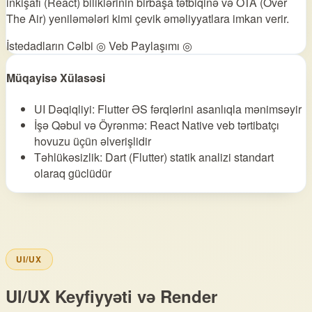
inkişafı (React) biliklərinin birbaşa tətbiqinə və OTA (Over
The Air) yeniləmələri kimi çevik əməliyyatlara imkan verir.
İstedadların Cəlbi ◎
Veb Paylaşımı ◎
Müqayisə Xülasəsi
UI Dəqiqliyi: Flutter ƏS fərqlərini asanlıqla mənimsəyir
İşə Qəbul və Öyrənmə: React Native veb tərtibatçı
hovuzu üçün əlverişlidir
Təhlükəsizlik: Dart (Flutter) statik analizi standart
olaraq güclüdür
UI/UX
UI/UX Keyfiyyəti və Render