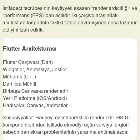
İstifadəçi təcrübəsinin keyfiyyəti əsasən "render ardıcıllığı" və
"performans (FPS)"dan asılıdır. İki çərçivə arasındakı
arxitektura fərqlərinin faktiki tətbiq davranışında necə təzahür
etdiyini izah edirik.
Flutter Arxitekturası
Flutter Çərçivəsi (Dart)
Widgetlər, Animasiya, Jestlər
Mühərrik (C++)
Dart İcra Mühiti
Birbaşa Canvas-a render edir
Yerli Platforma (iOS/Android)
Hadisələr, Canvas, Xidmətlər
Xüsusiyyətlər: Hər şeyi öz mühərriki ilə render edir. ƏS UI
komponentlərindən istifadə etmədiyi üçün versiya fərqləri
səbəbindən ekran problemlərinin yaranma ehtimalı azdır.