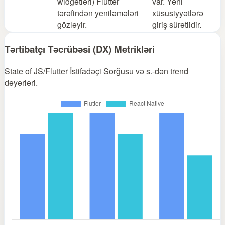
widgetləri) Flutter
var. Yeni
tərəfindən yeniləmələri
xüsusiyyətlərə
gözləyir.
giriş sürətlidir.
Tərtibatçı Təcrübəsi (DX) Metrikləri
State of JS/Flutter İstifadəçi Sorğusu və s.-dən trend
dəyərləri.