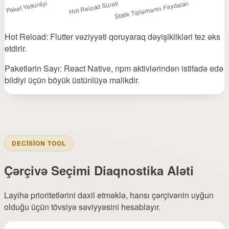
Hot Reload: Flutter vəziyyəti qoruyaraq dəyişiklikləri tez əks
etdirir.
Paketlərin Sayı: React Native, npm aktivlərindən istifadə edə
bildiyi üçün böyük üstünlüyə malikdir.
DECISION TOOL
Çərçivə Seçimi Diaqnostika Aləti
Layihə prioritetlərini daxil etməklə, hansı çərçivənin uyğun
olduğu üçün tövsiyə səviyyəsini hesablayır.