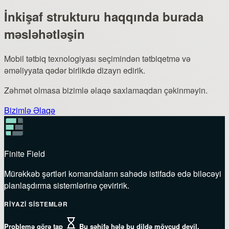
İnkişaf strukturu haqqında burada
məsləhətləşin
Mobil tətbiq texnologiyası seçimindən tətbiqetmə və
əməliyyata qədər birlikdə dizayn edirik.
Zəhmət olmasa bizimlə əlaqə saxlamaqdan çəkinməyin.
Bizimlə Əlaqə
Finite Field
Mürəkkəb şərtləri komandaların sahədə istifadə edə biləcəyi
planlaşdırma sistemlərinə çeviririk.
RIYAZI SISTEMLƏR
Problemə görə tap
Bu səhifə hələ bu dildə mövcud deyil.