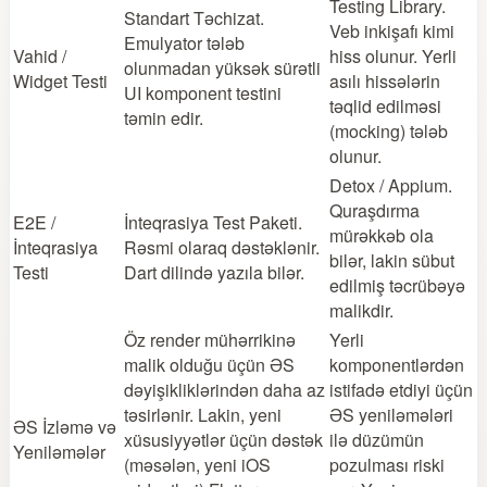
Testing Library.
Standart Təchizat.
Veb inkişafı kimi
Emulyator tələb
Vahid /
hiss olunur. Yerli
olunmadan yüksək sürətli
Widget Testi
asılı hissələrin
UI komponent testini
təqlid edilməsi
təmin edir.
(mocking) tələb
olunur.
Detox / Appium.
Quraşdırma
E2E /
İnteqrasiya Test Paketi.
mürəkkəb ola
İnteqrasiya
Rəsmi olaraq dəstəklənir.
bilər, lakin sübut
Testi
Dart dilində yazıla bilər.
edilmiş təcrübəyə
malikdir.
Öz render mühərrikinə
Yerli
malik olduğu üçün ƏS
komponentlərdən
dəyişikliklərindən daha az
istifadə etdiyi üçün
təsirlənir. Lakin, yeni
ƏS yeniləmələri
ƏS İzləmə və
xüsusiyyətlər üçün dəstək
ilə düzümün
Yeniləmələr
(məsələn, yeni iOS
pozulması riski