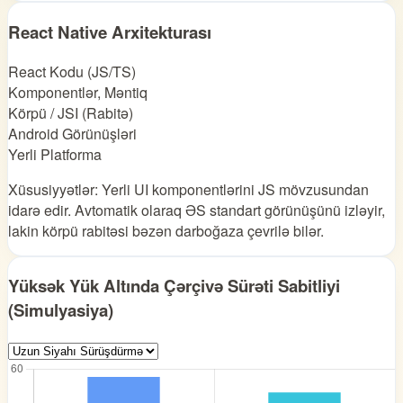
React Native Arxitekturası
React Kodu (JS/TS)
Komponentlər, Məntiq
Körpü / JSI (Rabitə)
Android Görünüşləri
Yerli Platforma
Xüsusiyyətlər: Yerli UI komponentlərini JS mövzusundan
idarə edir. Avtomatik olaraq ƏS standart görünüşünü izləyir,
lakin körpü rabitəsi bəzən darboğaza çevrilə bilər.
Yüksək Yük Altında Çərçivə Sürəti Sabitliyi
(Simulyasiya)