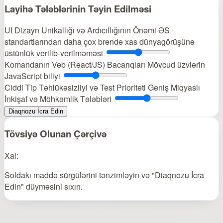
Layihə Tələblərinin Təyin Edilməsi
UI Dizayn Unikallığı və Ardıcıllığının Önəmi
ƏS
standartlarından daha çox brendə xas dünyagörüşünə
üstünlük verilib-verilməməsi
Komandanın Veb (React/JS) Bacarıqları
Mövcud üzvlərin
JavaScript biliyi
Ciddi Tip Təhlükəsizliyi və Test Prioriteti
Geniş Miqyaslı
İnkişaf və Möhkəmlik Tələbləri
Diaqnozu İcra Edin
Tövsiyə Olunan Çərçivə
Xal:
Soldakı maddə sürgülərini tənzimləyin və "Diaqnozu İcra
Edin" düyməsini sıxın.