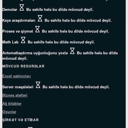
Demolar
Bu səhifə hələ bu dildə mövcud deyil.
Keys araşdırmaları
Bu səhifə hələ bu dildə mövcud deyil.
Proses və qiymət
Bu səhifə hələ bu dildə mövcud deyil.
Math Lab
Bu səhifə hələ bu dildə mövcud deyil.
Avtomatlaşdırma uyğunluğunu yoxla
Bu səhifə hələ bu dildə
mövcud deyil.
MÖVCUD RESURSLAR
Excel şablonları
Server məqalələri
Bu səhifə hələ bu dildə mövcud deyil.
Biznes alətləri
Ağ kitablar
Oyunlar
ŞIRKƏT VƏ ETIBAR