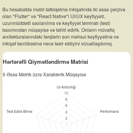
Bu hesabatda mobil tətbiqetmə inkişafında iki əsas çərçivə
olan "Flutter" və "React Native"i UI/UX keyfiyyəti,
uzunmüddətli saxlanılma və keyfiyyət təminatı (test)
baxımından müqayisə və təhlil edirik. Onların müvafiq
arxitekturalarındakı fərqlərin son məhsul keyfiyyətinə və
inkişaf təcrübəsinə necə təsir etdiyini vizuallaşdırırıq.
Hərtərəfli Qiymətləndirmə Matrisi
5 Əsas Metrik üzrə Xarakterik Müqayisə