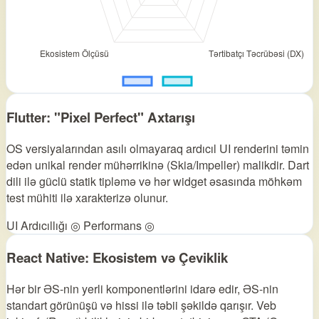
Flutter: "Pixel Perfect" Axtarışı
OS versiyalarından asılı olmayaraq ardıcıl UI renderini təmin
edən unikal render mühərrikinə (Skia/Impeller) malikdir. Dart
dili ilə güclü statik tipləmə və hər widget əsasında möhkəm
test mühiti ilə xarakterizə olunur.
UI Ardıcıllığı ◎
Performans ◎
React Native: Ekosistem və Çeviklik
Hər bir ƏS-nin yerli komponentlərini idarə edir, ƏS-nin
standart görünüşü və hissi ilə təbii şəkildə qarışır. Veb