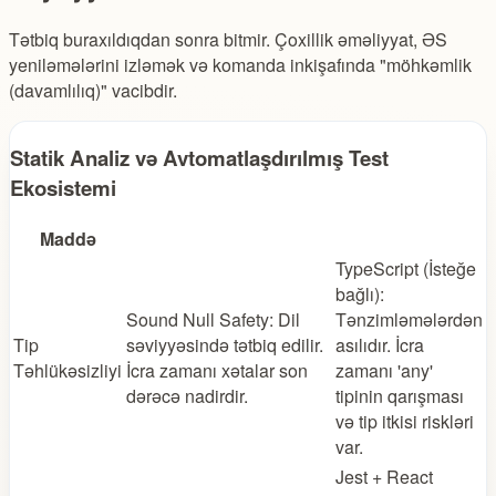
Tətbiq buraxıldıqdan sonra bitmir. Çoxillik əməliyyat, ƏS
yeniləmələrini izləmək və komanda inkişafında "möhkəmlik
(davamlılıq)" vacibdir.
Statik Analiz və Avtomatlaşdırılmış Test
Ekosistemi
Maddə
TypeScript (İsteğe
bağlı):
Sound Null Safety: Dil
Tənzimləmələrdən
Tip
səviyyəsində tətbiq edilir.
asılıdır. İcra
Təhlükəsizliyi
İcra zamanı xətalar son
zamanı 'any'
dərəcə nadirdir.
tipinin qarışması
və tip itkisi riskləri
var.
Jest + React