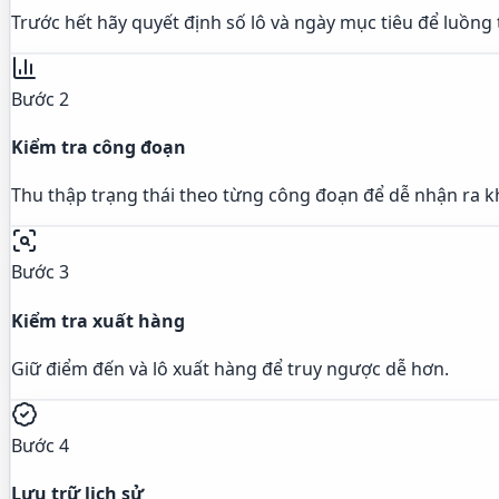
Trước hết hãy quyết định số lô và ngày mục tiêu để luồng
Bước 2
Kiểm tra công đoạn
Thu thập trạng thái theo từng công đoạn để dễ nhận ra 
Bước 3
Kiểm tra xuất hàng
Giữ điểm đến và lô xuất hàng để truy ngược dễ hơn.
Bước 4
Lưu trữ lịch sử