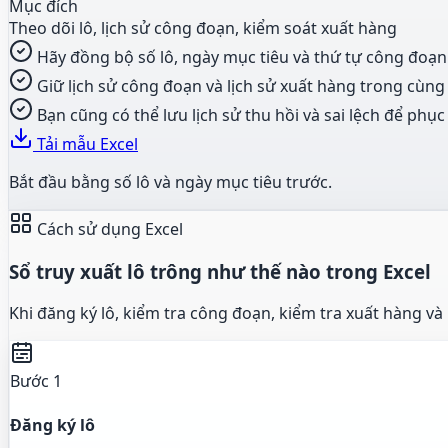
Mục đích
Theo dõi lô, lịch sử công đoạn, kiểm soát xuất hàng
Hãy đồng bộ số lô, ngày mục tiêu và thứ tự công đoạn
Giữ lịch sử công đoạn và lịch sử xuất hàng trong cùng
Bạn cũng có thể lưu lịch sử thu hồi và sai lệch để phụ
Tải mẫu Excel
Bắt đầu bằng số lô và ngày mục tiêu trước.
Cách sử dụng Excel
Sổ truy xuất lô trông như thế nào trong Excel
Khi đăng ký lô, kiểm tra công đoạn, kiểm tra xuất hàng và
Bước 1
Đăng ký lô