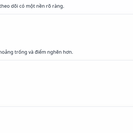
 theo dõi có một nền rõ ràng.
khoảng trống và điểm nghẽn hơn.