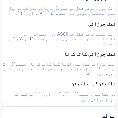
ایک چوڑی حرفی شکل جو عموماً جاپانی متن کے ماحول
میں استعمال ہوتی ہے، جیسے `Ａ`، `１`، اور `！`۔
نصف چوڑائی
ایک پتلی حرفی شکل جو ASCII اور نصف چوڑائی
کاتاکانا میں استعمال ہوتی ہے، جیسے `A`، `1`، `!`،
اور `ｶ`۔
نصف چوڑائی کاتاکانا
نصف چوڑائی شکل میں لکھا گیا کاتاکانا، جیسے `ｶ`، `ﾀ
`، اور `ﾅ`۔ آواز دار صوتیں دو حروف استعمال کر سکتی
ہیں، جیسے `ｶﾞ`۔
داکوتن / ہنداکوتن
وہ نشانیاں جیسے `ﾞ`، `ﾟ`، `゛`، اور `゜` جو کنا کی
آواز بدلتی ہیں۔
نوٹس