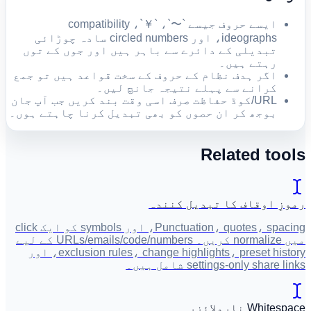
ایسے حروف جیسے `〜`، `￥`، compatibility
ideographs، اور circled numbers سادہ چوڑائی
تبدیلی کے دائرے سے باہر ہیں اور جوں کے توں
رہتے ہیں۔
اگر ہدف نظام کے حروف کے سخت قواعد ہیں تو جمع
کرانے سے پہلے نتیجہ جانچ لیں۔
URL/کوڈ حفاظت صرف اسی وقت بند کریں جب آپ جان
بوجھ کر ان حصوں کو بھی تبدیل کرنا چاہتے ہوں۔
Related tools
رموزِ اوقاف کا تبدیل کنندہ
Punctuation، quotes، spacing، اور symbols کو ایک click
میں normalize کریں۔ URLs/emails/code/numbers کے لیے
exclusion rules، change highlights، preset history، اور
settings-only share links شامل ہیں۔
Whitespace نارملائزر