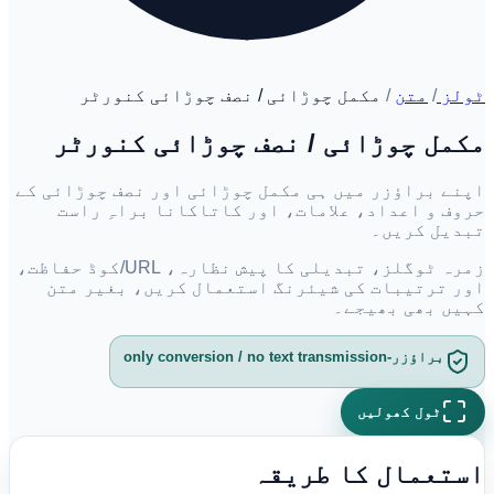
ٹولز
/
متن
/
مکمل چوڑائی / نصف چوڑائی کنورٹر
مکمل چوڑائی / نصف چوڑائی کنورٹر
اپنے براؤزر میں ہی مکمل چوڑائی اور نصف چوڑائی کے
حروف و اعداد، علامات، اور کاتاکانا براہِ راست
تبدیل کریں۔
زمرہ ٹوگلز، تبدیلی کا پیش نظارہ، URL/کوڈ حفاظت،
اور ترتیبات کی شیئرنگ استعمال کریں، بغیر متن
کہیں بھی بھیجے۔
براؤزر-only conversion / no text transmission
ٹول کھولیں
استعمال کا طریقہ