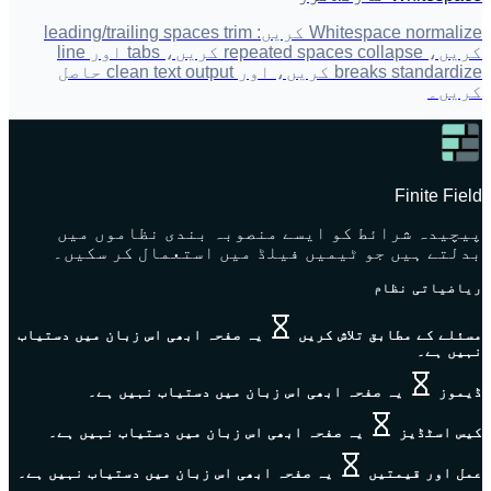
Whitespace normalize کریں: leading/trailing spaces trim
کریں، repeated spaces collapse کریں، tabs اور line
breaks standardize کریں، اور clean text output حاصل
کریں۔
Finite Field
پیچیدہ شرائط کو ایسے منصوبہ بندی نظاموں میں
بدلتے ہیں جو ٹیمیں فیلڈ میں استعمال کر سکیں۔
ریاضیاتی نظام
مسئلے کے مطابق تلاش کریں
یہ صفحہ ابھی اس زبان میں دستیاب
نہیں ہے۔
ڈیموز
یہ صفحہ ابھی اس زبان میں دستیاب نہیں ہے۔
کیس اسٹڈیز
یہ صفحہ ابھی اس زبان میں دستیاب نہیں ہے۔
عمل اور قیمتیں
یہ صفحہ ابھی اس زبان میں دستیاب نہیں ہے۔