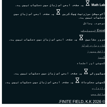
Math Lab
یہ صفحہ ابھی اس زبان میں دستیاب نہیں ہے۔
آٹومیشن موزونیت چیک کریں
یہ صفحہ ابھی اس زبان میں
دستیاب نہیں ہے۔
موجودہ وسائل
Excel ٹیمپلیٹس
سرور مضامین
یہ صفحہ ابھی اس زبان میں دستیاب نہیں ہے۔
کاروباری ٹولز
وائٹ پیپرز
گیمز
کمپنی اور اعتماد
سیکیورٹی
یہ صفحہ ابھی اس زبان میں دستیاب نہیں ہے۔
کمپنی معلومات
یہ صفحہ ابھی اس زبان میں دستیاب نہیں ہے۔
رازداری
سائٹ میپ
© 2026 FINITE FIELD, K.K.