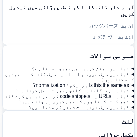
آواز دار کاتاکانا کو نصف چوڑائی میں تبدیل
کریں
ان پٹ:
ガッツポーズ
آؤٹ پٹ:
ｶﾞｯﾂﾎﾟｰｽﾞ
عمومی سوالات
کیا میرا متن کہیں بھی بھیجا جاتا ہے؟
کیا میں صرف حروف و اعداد یا صرف کاتاکانا تبدیل
کر سکتا ہوں؟
Is this the same as یونیکوڈ normalization?
کیا یہ ہیرگانا یا کانجی بھی تبدیل کرتا ہے؟
کیا یہ URLs یا code snippets کو بھی تبدیل کرے گا؟
کچھ کاتاکانا جوں کے توں کیوں رہ جاتے ہیں؟
کیا میں صرف ترتیبات شیئر کر سکتا ہوں؟
لغت
مکمل چوڑائی