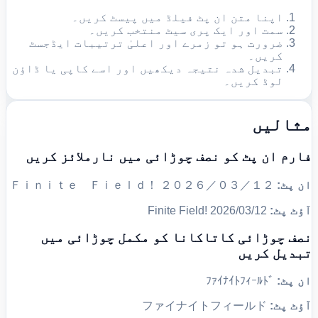
اپنا متن ان پٹ فیلڈ میں پیسٹ کریں۔
سمت اور ایک پری سیٹ منتخب کریں۔
ضرورت ہو تو زمرے اور اعلیٰ ترتیبات ایڈجسٹ
کریں۔
تبدیل شدہ نتیجہ دیکھیں اور اسے کاپی یا ڈاؤن
لوڈ کریں۔
مثالیں
فارم ان پٹ کو نصف چوڑائی میں نارملائز کریں
ان پٹ:
Ｆｉｎｉｔｅ Ｆｉｅｌｄ！ ２０２６／０３／１２
آؤٹ پٹ:
Finite Field! 2026/03/12
نصف چوڑائی کاتاکانا کو مکمل چوڑائی میں
تبدیل کریں
ان پٹ:
ﾌｧｲﾅｲﾄﾌｨｰﾙﾄﾞ
آؤٹ پٹ:
ファイナイトフィールド