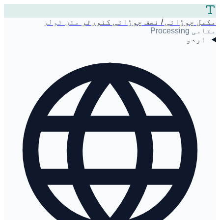
مکمل چوڑائی / نصف چوڑائی کنورٹر
متن ٹولز
مقامی Processing
اردو