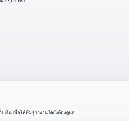
late_en.xlsx
งิน เพื่อให้ทีมรู้ว่างานใดยังต้องดูแล