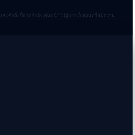
 และคำสั่งซื้อใดกำลังเดินหน้าไปสู่การเก็บเงินหรือปิดงาน