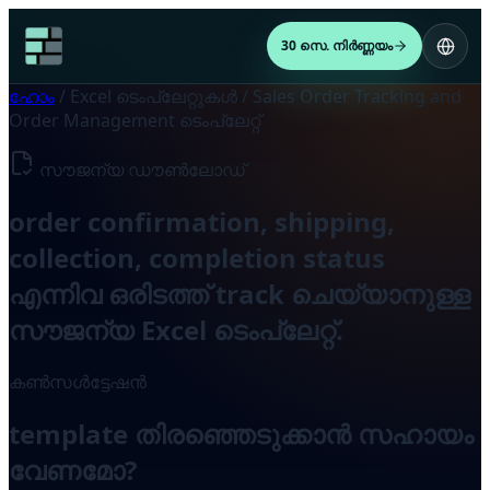
30 സെ. നിർണ്ണയം
ഹോം
/
Excel ടെംപ്ലേറ്റുകൾ
/
Sales Order Tracking and
Order Management ടെംപ്ലേറ്റ്
സൗജന്യ ഡൗൺലോഡ്
order confirmation, shipping,
collection, completion status
എന്നിവ ഒരിടത്ത് track ചെയ്യാനുള്ള
സൗജന്യ Excel ടെംപ്ലേറ്റ്.
കൺസൾട്ടേഷൻ
template തിരഞ്ഞെടുക്കാൻ സഹായം
വേണമോ?