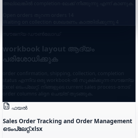
അല്ലെങ്കിൽ completion-ലേക്ക് നീങ്ങുന്നു എന്ന് കാണുക.
Open orders തുറന്ന orders
14
Waiting on collection ശേഖരണം കാത്തിരിക്കുന്നു
4
സൗജന്യ ഡൗൺലോഡ്
workbook layout ആദ്യം
പരിശോധിക്കുക
order confirmation, shipping, collection, completion
status എന്നിവ ഒരു workbook-ൽ സൂക്ഷിക്കുന്ന സൗജന്യ
Excel ടെംപ്ലേറ്റ്. നിങ്ങളുടെ current sales process-നോട്
order columns align ചെയ്ത് തുടങ്ങുക.
ഫയൽ
Sales Order Tracking and Order Management
ടെംപ്ലേറ്റ്.xlsx