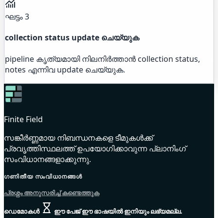
ഘട്ടം 3
collection status update ചെയ്യുക
pipeline കൃത്യമായി നിലനിർത്താൻ collection status,
notes എന്നിവ update ചെയ്യുക.
Finite Field
സങ്കീർണ്ണമായ നിബന്ധനകളെ ടീമുകൾക്ക്
പ്രവൃത്തിസ്ഥലത്ത് ഉപയോഗിക്കാവുന്ന പ്ലാനിംഗ്
സംവിധാനങ്ങളാക്കുന്നു.
ഗണിതീയ സംവിധാനങ്ങൾ
പ്രശ്നം അനുസരിച്ച് കണ്ടെത്തുക
ഡെമോകൾ
ഈ പേജ് ഈ ഭാഷയിൽ ഇനിയും ലഭ്യമല്ല.