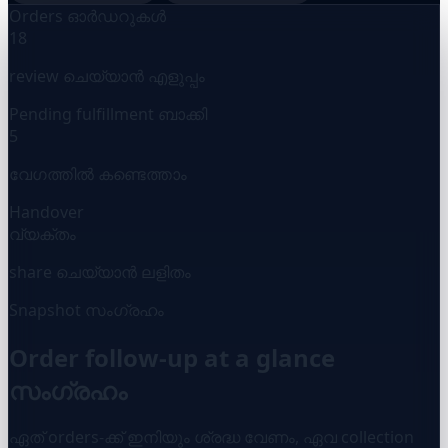
Orders ഓർഡറുകൾ
18
review ചെയ്യാൻ എളുപ്പം
Pending fulfillment ബാക്കി
5
വേഗത്തിൽ കണ്ടെത്താം
Handover
വ്യക്തം
share ചെയ്യാൻ ലളിതം
Snapshot സംഗ്രഹം
Order follow-up at a glance
സംഗ്രഹം
ഏത് orders-ക്ക് ഇനിയും ശ്രദ്ധ വേണം, ഏവ collection