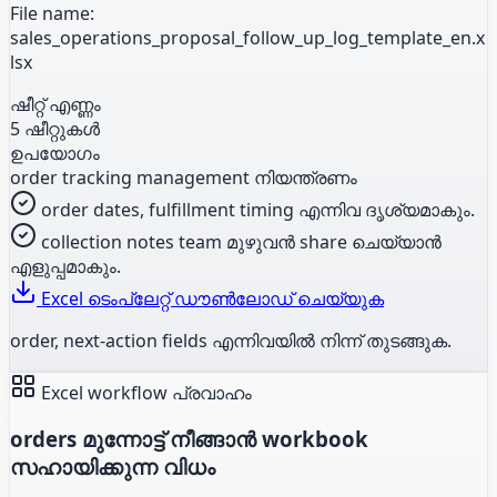
File name:
sales_operations_proposal_follow_up_log_template_en.x
lsx
ഷീറ്റ് എണ്ണം
5 ഷീറ്റുകൾ
ഉപയോഗം
order tracking management നിയന്ത്രണം
order dates, fulfillment timing എന്നിവ ദൃശ്യമാകും.
collection notes team മുഴുവൻ share ചെയ്യാൻ
എളുപ്പമാകും.
Excel ടെംപ്ലേറ്റ് ഡൗൺലോഡ് ചെയ്യുക
order, next-action fields എന്നിവയിൽ നിന്ന് തുടങ്ങുക.
Excel workflow പ്രവാഹം
orders മുന്നോട്ട് നീങ്ങാൻ workbook
സഹായിക്കുന്ന വിധം