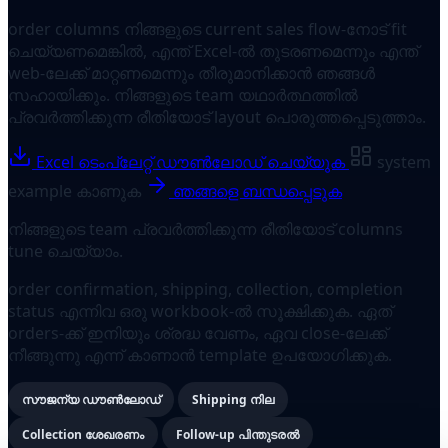
order columns നിങ്ങളുടെ current sales flow-നോട് fit
ചെയ്യണമെങ്കിൽ, എന്ത് Excel-ൽ തുടരണമെന്നും എന്ത്
web-ലേക്ക് മാറ്റണമെന്നും തീരുമാനിക്കാൻ ഞങ്ങൾ
സഹായിക്കും. നിങ്ങളുടെ team യഥാർത്ഥത്തിൽ
പ്രവർത്തിക്കുന്ന രീതിയോട് layout പൊരുത്തപ്പെടുത്താം.
Excel ടെംപ്ലേറ്റ് ഡൗൺലോഡ് ചെയ്യുക
system
example കാണുക
ഞങ്ങളെ ബന്ധപ്പെടുക
നിങ്ങളുടെ team പ്രവർത്തിക്കുന്ന രീതിയോട് columns
tune ചെയ്യാം.
order confirmation, shipping, collection, completion
status എന്നിവ ഒരു workbook-ൽ സൂക്ഷിക്കുക. ഏത്
orders-ക്ക് ഇനിയും ശ്രദ്ധ വേണം, ഏവ close-ലേക്ക്
നീങ്ങുന്നു എന്ന് കാണാൻ template ഉപയോഗിക്കുക.
സൗജന്യ ഡൗൺലോഡ്
Shipping നില
Collection ശേഖരണം
Follow-up പിന്തുടരൽ