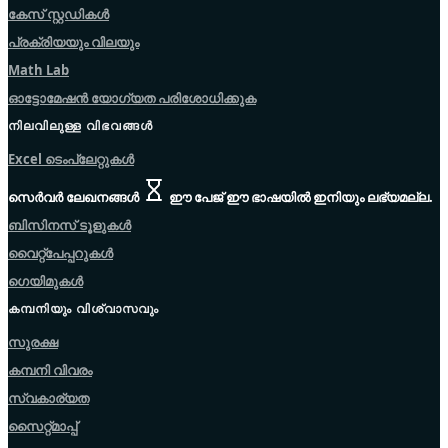
കേസ് സ്റ്റഡികൾ
പ്രക്രിയയും വിലയും
Math Lab
ഓട്ടോമേഷൻ യോഗ്യത പരിശോധിക്കുക
നിലവിലുള്ള വിഭവങ്ങൾ
Excel ടെംപ്ലേറ്റുകൾ
സെർവർ ലേഖനങ്ങൾ
ഈ പേജ് ഈ ഭാഷയിൽ ഇനിയും ലഭ്യമല്ല.
ബിസിനസ് ടൂളുകൾ
വൈറ്റ്പേപ്പറുകൾ
ഗെയിമുകൾ
കമ്പനിയും വിശ്വാസവും
സുരക്ഷ
കമ്പനി വിവരം
സ്വകാര്യത
സൈറ്റ്മാപ്പ്