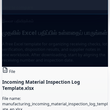
Easy to compare
இலவச பதிவிறக்கம்
முதலில் Excel பதிப்பில் உள்ளதைப் பாருங்கள்
A free Excel template for organizing receiving checks, lot
verification, disposition results, and supplier notes in
one workbook. After downloading, start by aligning the
receiving number and inspection date.
File
Incoming Material Inspection Log
Template.xlsx
File name:
manufacturing_incoming_material_inspection_log_templ
ate_en.xlsx