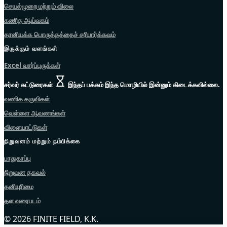
செயல்முறை மற்றும் விலை
கணித ஆய்வகம்
தானியக்க பொருத்தத்தைச் சரிபார்க்கவும்
இருக்கும் வளங்கள்
Excel வார்ப்புருக்கள்
சர்வர் கட்டுரைகள்
இந்தப் பக்கம் இந்த மொழியில் இன்னும் கிடைக்கவில்லை.
வணிக கருவிகள்
வெள்ளை ஆவணங்கள்
விளையாட்டுகள்
நிறுவனம் மற்றும் நம்பிக்கை
பாதுகாப்பு
நிறுவன தகவல்
தனியுரிமை
தள வரைபடம்
© 2026 FINITE FIELD, K.K.