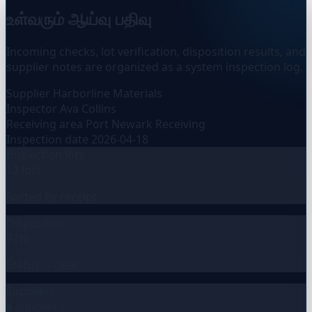
உள்வரும் ஆய்வு பதிவு
Incoming checks, lot verification, disposition results, and
supplier notes are organized as a system inspection log.
Supplier
Harborline Materials
Inspector
Ava Collins
Receiving area
Port Newark Receiving
Inspection date
2026-04-18
Inspection lots
12 lots
Sorted by receipt
Disposition
92%
Status is clear
Suppliers
4 suppliers