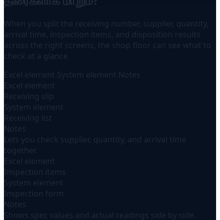
திரைகளாக மாறும்?
When you split the receiving number, supplier, quantity,
arrival time, inspection items, and disposition results
across the right screens, the shop floor can see what to
check at a glance.
Excel element
System element
Notes
Excel element
Receiving slip
System element
Receiving list
Notes
Lets you check supplier, quantity, and arrival time
together.
Excel element
Inspection items
System element
Inspection form
Notes
Shows spec values and actual readings side by side.