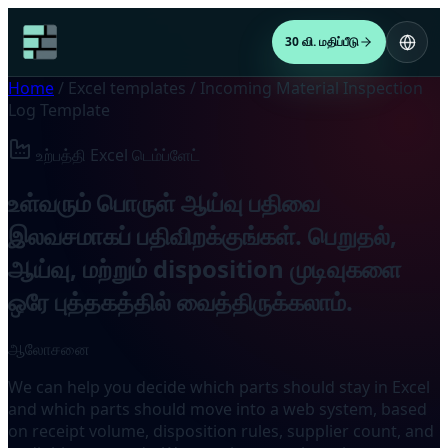
30 வி. மதிப்பீடு
Home
/
Excel templates
/
Incoming Material Inspection
Log Template
உற்பத்தி Excel டெம்ப்ளேட்
உள்வரும் பொருள் ஆய்வு பதிவை
இலவசமாகப் பதிவிறக்குங்கள். பெறுதல்,
ஆய்வு, மற்றும் disposition முடிவுகளை
ஒரே புத்தகத்தில் வைத்திருக்கலாம்.
ஆலோசனை
We can help you decide which parts should stay in Excel
and which parts should move into a web system, based
on receipt volume, disposition rules, supplier count, and