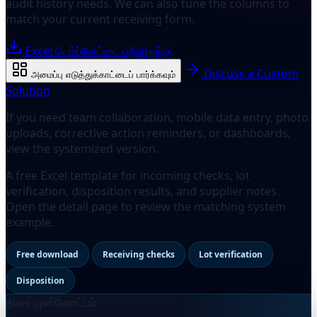
audit history needs. We can also tune the columns to
match your current receiving form.
Excel டெம்ப்ளேட்டை பதிவிறக்கு
Discuss a Custom
அமைப்பு எடுத்துக்காட்டைப் பார்க்கவும்
Solution
If you need team collaboration, mobile data entry, photo
uploads, corrective action reminders, or dashboards,
view the systemized version.
A free Excel template for incoming checks, lot
verification, disposition results, and supplier notes.
Open the detail page to review the matching system
example.
Free download
Receiving checks
Lot verification
Disposition
திரை முன்னோட்டம்