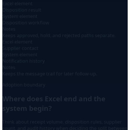
Excel element
Disposition result
System element
Disposition workflow
Notes
Keeps approved, hold, and rejected paths separate.
Excel element
Supplier contact
System element
Notification history
Notes
Keeps the message trail for later follow-up.
Adoption boundary
Where does Excel end and the
system begin?
Think about receipt volume, disposition rules, supplier
count, and audit history when deciding the split between