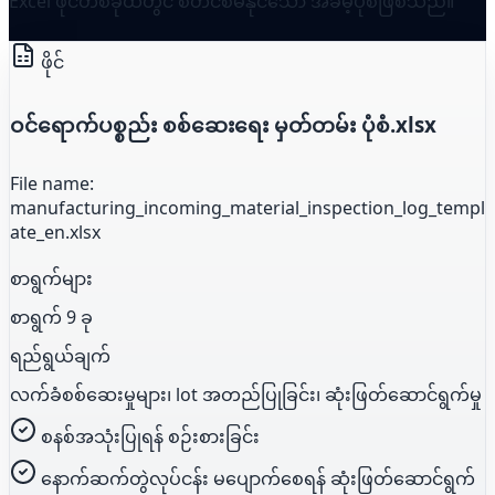
Excel ဖိုင်တစ်ခုထဲတွင် စတင်စီမံနိုင်သော အခမဲ့ပုံစံဖြစ်သည်။
ဖိုင်
ဝင်ရောက်ပစ္စည်း စစ်ဆေးရေး မှတ်တမ်း ပုံစံ.xlsx
File name:
manufacturing_incoming_material_inspection_log_templ
ate_en.xlsx
စာရွက်များ
စာရွက် 9 ခု
ရည်ရွယ်ချက်
လက်ခံစစ်ဆေးမှုများ၊ lot အတည်ပြုခြင်း၊ ဆုံးဖြတ်ဆောင်ရွက်မှု
စနစ်အသုံးပြုရန် စဉ်းစားခြင်း
နောက်ဆက်တွဲလုပ်ငန်း မပျောက်စေရန် ဆုံးဖြတ်ဆောင်ရွက်