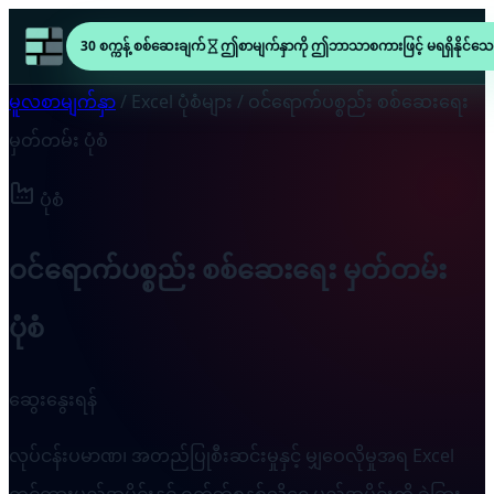
30 စက္ကန့် စစ်ဆေးချက်
ဤစာမျက်နှာကို ဤဘာသာစကားဖြင့် မရရှိနိုင်သေ
မူလစာမျက်နှာ
/
Excel ပုံစံများ
/
ဝင်ရောက်ပစ္စည်း စစ်ဆေးရေး
မှတ်တမ်း ပုံစံ
ပုံစံ
ဝင်ရောက်ပစ္စည်း စစ်ဆေးရေး မှတ်တမ်း
ပုံစံ
ဆွေးနွေးရန်
လုပ်ငန်းပမာဏ၊ အတည်ပြုစီးဆင်းမှုနှင့် မျှဝေလိုမှုအရ Excel
တွင်ထားမည့်အပိုင်းနှင့် ဝက်ဘ်စနစ်သို့ရွှေ့မည့်အပိုင်းကို ခွဲခြား