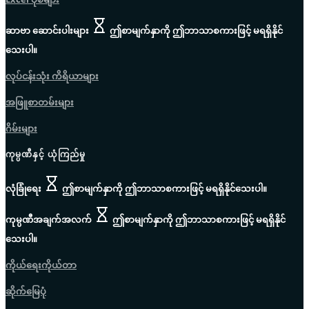
ဆာဗာ ဆောင်းပါးများ
ဤစာမျက်နှာကို ဤဘာသာစကားဖြင့် မရရှိနိုင်
သေးပါ။
လုပ်ငန်းသုံး ကိရိယာများ
အဖြူစာတမ်းများ
ဂိမ်းများ
ကုမ္ပဏီနှင့် ယုံကြည်မှု
လုံခြုံရေး
ဤစာမျက်နှာကို ဤဘာသာစကားဖြင့် မရရှိနိုင်သေးပါ။
ကုမ္ပဏီအချက်အလက်
ဤစာမျက်နှာကို ဤဘာသာစကားဖြင့် မရရှိနိုင်
သေးပါ။
ကိုယ်ရေးကိုယ်တာ
ဆိုက်မြေပုံ