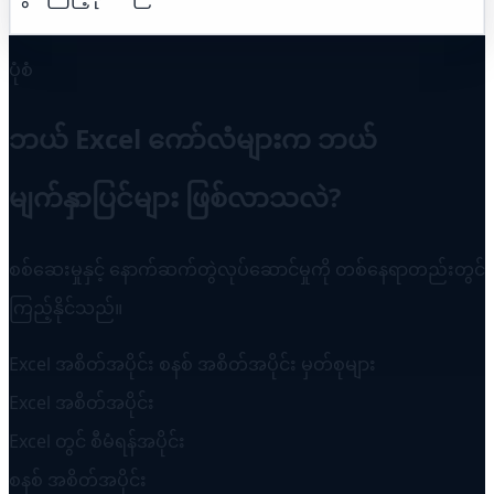
ပုံစံ
ဘယ် Excel ကော်လံများက ဘယ်
မျက်နှာပြင်များ ဖြစ်လာသလဲ?
စစ်ဆေးမှုနှင့် နောက်ဆက်တွဲလုပ်ဆောင်မှုကို တစ်နေရာတည်းတွင်
ကြည့်နိုင်သည်။
Excel အစိတ်အပိုင်း
စနစ် အစိတ်အပိုင်း
မှတ်စုများ
Excel အစိတ်အပိုင်း
Excel တွင် စီမံရန်အပိုင်း
စနစ် အစိတ်အပိုင်း