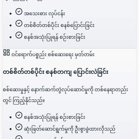
အသေးစား လုပ်ငန်း
တစ်စိတ်တစ်ပိုင်း စနစ်ပြောင်းခြင်း
စနစ်အသုံးပြုရန် စဉ်းစားခြင်း
ဝင်ရောက်ပစ္စည်း စစ်ဆေးရေး မှတ်တမ်း
တစ်စိတ်တစ်ပိုင်း စနစ်တကျ ပြောင်းလဲခြင်း
စစ်ဆေးမှုနှင့် နောက်ဆက်တွဲလုပ်ဆောင်မှုကို တစ်နေရာတည်း
တွင် ကြည့်နိုင်သည်။
စနစ်အသုံးပြုရန် စဉ်းစားခြင်း
ဆုံးဖြတ်ဆောင်ရွက်မှုကို ဦးစွာခွဲထားလိုသည်