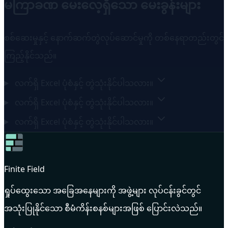
မကြာခဏ မေးလေ့ရှိသော မေးခွန်းများ
စစ်ဆေးမှုနှင့် နောက်ဆက်တွဲလုပ်ဆောင်မှုကို တစ်နေရာတည်းတွင်
ကြည့်နိုင်သည်။
လက်ရှိ Excel ပုံစံနှင့် တွဲသုံးနိုင်ပါသလား။
လက်ရှိ Excel ပုံစံနှင့် တွဲသုံးနိုင်ပါသလား။
လက်ရှိ Excel ပုံစံနှင့် တွဲသုံးနိုင်ပါသလား။
Finite Field
ရှုပ်ထွေးသော အခြေအနေများကို အဖွဲ့များ လုပ်ငန်းခွင်တွင်
အသုံးပြုနိုင်သော စီမံကိန်းစနစ်များအဖြစ် ပြောင်းလဲသည်။