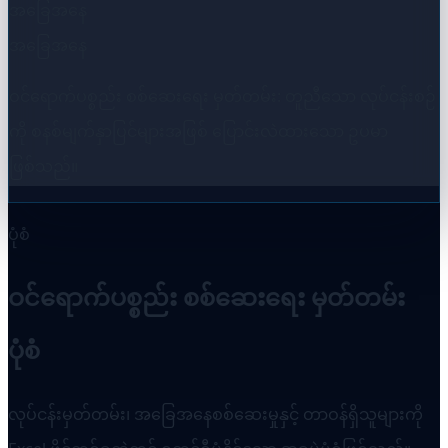
အခြေအနေ
အခြေအနေ
ဝင်ရောက်ပစ္စည်း စစ်ဆေးရေး မှတ်တမ်း: တူညီသော လုပ်ငန်းစဉ်
ကို စနစ်မျက်နှာပြင်များအဖြစ် ပြောင်းလဲထားသော ဥပမာ
ဖြစ်သည်။
ပုံစံ
ဝင်ရောက်ပစ္စည်း စစ်ဆေးရေး မှတ်တမ်း
ပုံစံ
လုပ်ငန်းမှတ်တမ်း၊ အခြေအနေစစ်ဆေးမှုနှင့် တာဝန်ရှိသူများကို