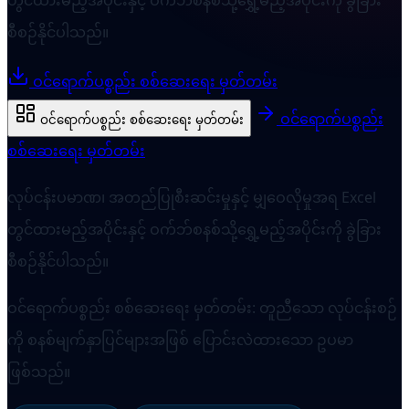
စီစဉ်နိုင်ပါသည်။
ဝင်ရောက်ပစ္စည်း စစ်ဆေးရေး မှတ်တမ်း
ဝင်ရောက်ပစ္စည်း
ဝင်ရောက်ပစ္စည်း စစ်ဆေးရေး မှတ်တမ်း
စစ်ဆေးရေး မှတ်တမ်း
လုပ်ငန်းပမာဏ၊ အတည်ပြုစီးဆင်းမှုနှင့် မျှဝေလိုမှုအရ Excel
တွင်ထားမည့်အပိုင်းနှင့် ဝက်ဘ်စနစ်သို့ရွှေ့မည့်အပိုင်းကို ခွဲခြား
စီစဉ်နိုင်ပါသည်။
ဝင်ရောက်ပစ္စည်း စစ်ဆေးရေး မှတ်တမ်း: တူညီသော လုပ်ငန်းစဉ်
ကို စနစ်မျက်နှာပြင်များအဖြစ် ပြောင်းလဲထားသော ဥပမာ
ဖြစ်သည်။