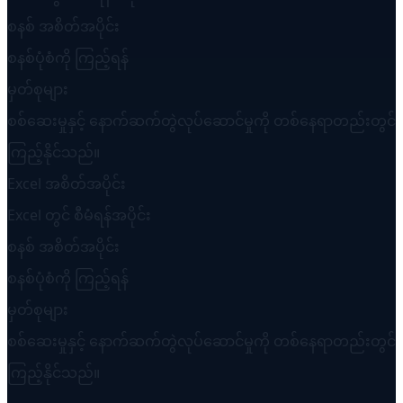
စနစ် အစိတ်အပိုင်း
စနစ်ပုံစံကို ကြည့်ရန်
မှတ်စုများ
စစ်ဆေးမှုနှင့် နောက်ဆက်တွဲလုပ်ဆောင်မှုကို တစ်နေရာတည်းတွင်
ကြည့်နိုင်သည်။
Excel အစိတ်အပိုင်း
Excel တွင် စီမံရန်အပိုင်း
စနစ် အစိတ်အပိုင်း
စနစ်ပုံစံကို ကြည့်ရန်
မှတ်စုများ
စစ်ဆေးမှုနှင့် နောက်ဆက်တွဲလုပ်ဆောင်မှုကို တစ်နေရာတည်းတွင်
ကြည့်နိုင်သည်။