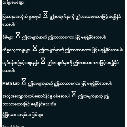
သင်္ချာစနစ်များ
ပြဿနာအလိုက် ရှာဖွေပါ
ဤစာမျက်နှာကို ဤဘာသာစကားဖြင့် မရရှိနိုင်
သေးပါ။
ဒီမိုများ
ဤစာမျက်နှာကို ဤဘာသာစကားဖြင့် မရရှိနိုင်သေးပါ။
ကိစ္စလေ့လာမှုများ
ဤစာမျက်နှာကို ဤဘာသာစကားဖြင့် မရရှိနိုင်သေးပါ။
လုပ်ငန်းစဉ်နှင့် စျေးနှုန်း
ဤစာမျက်နှာကို ဤဘာသာစကားဖြင့် မရရှိနိုင်
သေးပါ။
Math Lab
ဤစာမျက်နှာကို ဤဘာသာစကားဖြင့် မရရှိနိုင်သေးပါ။
အလိုအလျောက်လုပ်ဆောင်နိုင်မှု စစ်ဆေးပါ
ဤစာမျက်နှာကို ဤ
ဘာသာစကားဖြင့် မရရှိနိုင်သေးပါ။
ရှိပြီးသား အရင်းအမြစ်များ
Excel ပုံစံများ