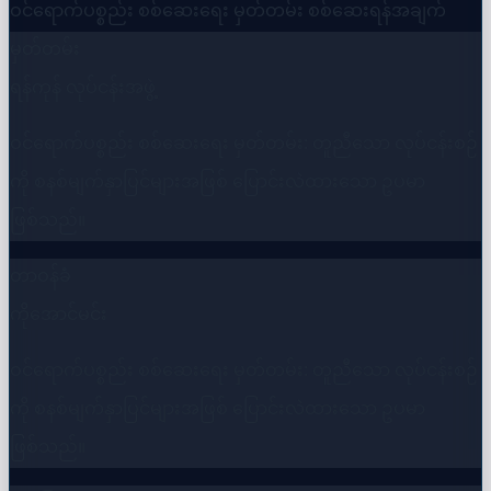
ဝင်ရောက်ပစ္စည်း စစ်ဆေးရေး မှတ်တမ်း
စစ်ဆေးရန်အချက်
မှတ်တမ်း
ရန်ကုန် လုပ်ငန်းအဖွဲ့
ဝင်ရောက်ပစ္စည်း စစ်ဆေးရေး မှတ်တမ်း: တူညီသော လုပ်ငန်းစဉ်
ကို စနစ်မျက်နှာပြင်များအဖြစ် ပြောင်းလဲထားသော ဥပမာ
ဖြစ်သည်။
တာဝန်ခံ
ကိုအောင်မင်း
ဝင်ရောက်ပစ္စည်း စစ်ဆေးရေး မှတ်တမ်း: တူညီသော လုပ်ငန်းစဉ်
ကို စနစ်မျက်နှာပြင်များအဖြစ် ပြောင်းလဲထားသော ဥပမာ
ဖြစ်သည်။