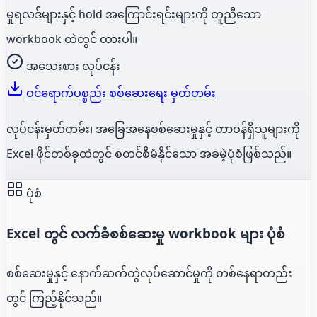
မှုရလဒ်များနှင့် hold အကြောင်းရင်းများကို တူညီသော
workbook ထဲတွင် ထားပါ။
အသေးစား လုပ်ငန်း
ဝင်ရောက်ပစ္စည်း စစ်ဆေးရေး မှတ်တမ်း
လုပ်ငန်းမှတ်တမ်း၊ အခြေအနေစစ်ဆေးမှုနှင့် တာဝန်ရှိသူများကို
Excel ဖိုင်တစ်ခုထဲတွင် စတင်စီမံနိုင်သော အခမဲ့ပုံစံဖြစ်သည်။
ပုံစံ
Excel တွင် လက်ခံစစ်ဆေးမှု workbook များ ပုံစံ
စစ်ဆေးမှုနှင့် နောက်ဆက်တွဲလုပ်ဆောင်မှုကို တစ်နေရာတည်း
တွင် ကြည့်နိုင်သည်။