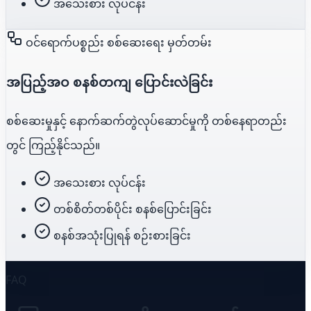
အသေးစား လုပ်ငန်း
ဝင်ရောက်ပစ္စည်း စစ်ဆေးရေး မှတ်တမ်း
အပြည့်အဝ စနစ်တကျ ပြောင်းလဲခြင်း
စစ်ဆေးမှုနှင့် နောက်ဆက်တွဲလုပ်ဆောင်မှုကို တစ်နေရာတည်း
တွင် ကြည့်နိုင်သည်။
အသေးစား လုပ်ငန်း
တစ်စိတ်တစ်ပိုင်း စနစ်ပြောင်းခြင်း
စနစ်အသုံးပြုရန် စဉ်းစားခြင်း
FAQ