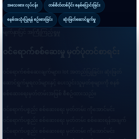
အသေးစား လုပ်ငန်း
တစ်စိတ်တစ်ပိုင်း စနစ်ပြောင်းခြင်း
စနစ်အသုံးပြုရန် စဉ်းစားခြင်း
ဆုံးဖြတ်ဆောင်ရွက်မှု
မျက်နှာပြင် အကြိုကြည့်ရှုမှု
ဝင်ရောက်စစ်ဆေးမှု မှတ်ပုံတင်စာရင်း
ဝင်ရောက်စစ်ဆေးချက်များ၊ lot အတည်ပြုခြင်း၊ ဆုံးဖြတ်
ဆောင်ရွက်မှုရလဒ်များနှင့် ပေးသွင်းသူမှတ်စုများကို စနစ်
စစ်ဆေးရေးမှတ်တမ်းအဖြစ် စီစဉ်ထားသည်။
ဝင်ရောက်ပစ္စည်း စစ်ဆေးရေး မှတ်တမ်း
ကိုအောင်မင်း
ဝင်ရောက်ပစ္စည်း စစ်ဆေးရေး မှတ်တမ်း
စစ်ဆေးရန်အချက်
ဝင်ရောက်ပစ္စည်း စစ်ဆေးရေး မှတ်တမ်း
ကိုအောင်မင်း