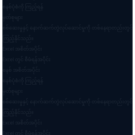
စနစ်ပုံစံကို ကြည့်ရန်
မှတ်စုများ
စစ်ဆေးမှုနှင့် နောက်ဆက်တွဲလုပ်ဆောင်မှုကို တစ်နေရာတည်းတွင်
ကြည့်နိုင်သည်။
Excel အစိတ်အပိုင်း
Excel တွင် စီမံရန်အပိုင်း
စနစ် အစိတ်အပိုင်း
စနစ်ပုံစံကို ကြည့်ရန်
မှတ်စုများ
စစ်ဆေးမှုနှင့် နောက်ဆက်တွဲလုပ်ဆောင်မှုကို တစ်နေရာတည်းတွင်
ကြည့်နိုင်သည်။
Excel အစိတ်အပိုင်း
Excel တွင် စီမံရန်အပိုင်း