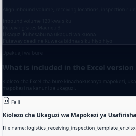
Align inbound volume, receiving locations, inspection rule
Inbound volume
120 kwa siku
Receiving sites
Maeneo 3
Ukaguzi
Kuhesabu na ukaguzi wa kuona
Putaway deadline
Kuweka bidhaa siku hiyo hiyo
Upakuaji wa bure
What is included in the Excel version
Kiolezo cha Excel cha bure kinachokusanya mapokezi, uka
mapokezi na kanuni za ukaguzi.
Faili
Kiolezo cha Ukaguzi wa Mapokezi ya Usafirishaj
File name: logistics_receiving_inspection_template_en.xlsx