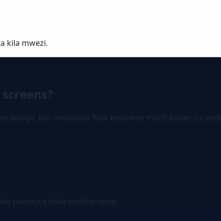
za kila mwezi.
 screens?
een design, the operating flow becomes much easier to und
ele pamoja katika orodha moja.