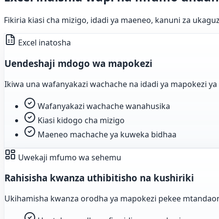
Fikiria kiasi cha mizigo, idadi ya maeneo, kanuni za ukag
Excel inatosha
Uendeshaji mdogo wa mapokezi
Ikiwa una wafanyakazi wachache na idadi ya mapokezi ya k
Wafanyakazi wachache wanahusika
Kiasi kidogo cha mizigo
Maeneo machache ya kuweka bidhaa
Uwekaji mfumo wa sehemu
Rahisisha kwanza uthibitisho na kushiriki
Ukihamisha kwanza orodha ya mapokezi pekee mtandaoni