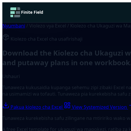
Finite Field
Nyumbani
/
Violezo vya Excel
/
Kiolezo cha Ukaguzi wa Map
Kiolezo cha Excel cha usafirishaji
Download the Kiolezo cha Ukaguzi wa 
and putaway plans in one workbook
Ushauri
Tunaweza kukusaidia kupanga sehemu zipi zibaki Excel na 
na usimamizi wa tofauti. Tunaweza pia kurekebisha safu z
Pakua kiolezo cha Excel
View Systemized Version
Tunaweza kurekebisha safu zilingane na mtiririko wako 
A free Excel template for ukaguzi wa mapokezi, ratiba za 