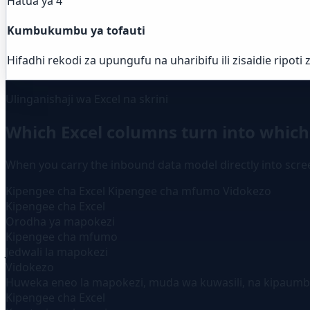
Hatua ya 4
Kumbukumbu ya tofauti
Hifadhi rekodi za upungufu na uharibifu ili zisaidie ripoti 
Ulinganishaji wa Excel na skrini
Which Excel columns turn into which
When you carry the inbound data model directly into scr
Kipengee cha Excel
Kipengee cha mfumo
Vidokezo
Kipengee cha Excel
Orodha ya mapokezi
Kipengee cha mfumo
Jedwali la mapokezi
Vidokezo
Huweka eneo la mapokezi, muda wa kuwasili, na kipaumb
Kipengee cha Excel