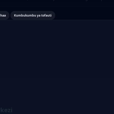
dhaa
Kumbukumbu ya tofauti
kezi