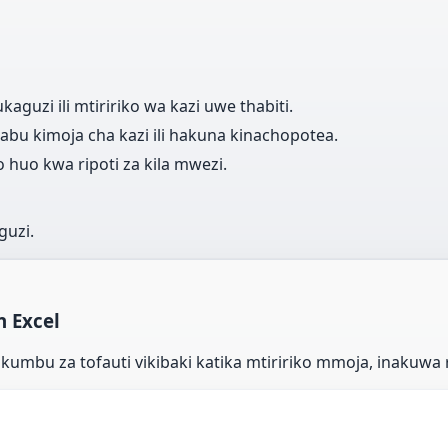
aguzi ili mtiririko wa kazi uwe thabiti.
bu kimoja cha kazi ili hakuna kinachopotea.
 huo kwa ripoti za kila mwezi.
guzi.
n Excel
mbu za tofauti vikibaki katika mtiririko mmoja, inakuwa r