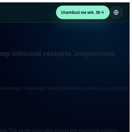
Utambuzi wa sek. 30
ep inbound receipts, inspections,
a mizigo inayoingia, idadi ya maeneo, kanuni za ukaguzi,
ations. The same page also shows the matching system