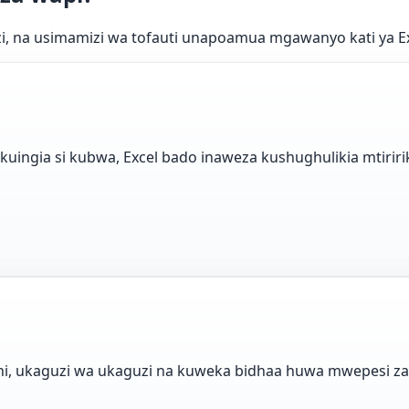
uzi, na usimamizi wa tofauti unapoamua mgawanyo kati ya Ex
uingia si kubwa, Excel bado inaweza kushughulikia mtiririk
, ukaguzi wa ukaguzi na kuweka bidhaa huwa mwepesi zai