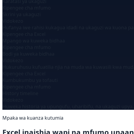
Karatasi ya ukaguzi
Kipengee cha mfumo
Skrini ya ukaguzi
Vidokezo
Hufanya iwe rahisi kukagua idadi na ukaguzi wa kuona p
Kipengee cha Excel
Mpango wa kuweka bidhaa
Kipengee cha mfumo
Bodi ya kuweka bidhaa
Vidokezo
Hukuruhusu kufuatilia njia na muda wa kuwasili kwa mud
Kipengee cha Excel
Kumbukumbu ya tofauti
Kipengee cha mfumo
History timeline
Vidokezo
Huweka historia ya upungufu, uharibifu, na ukaguzi upya.
Mpaka wa kuanza kutumia
Excel inaishia wapi na mfumo unaan