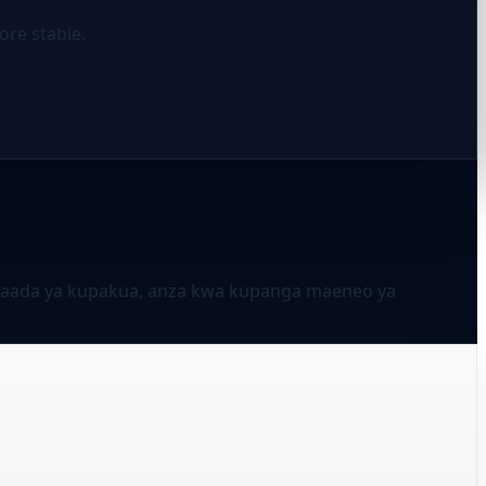
ore stable.
i. Baada ya kupakua, anza kwa kupanga maeneo ya