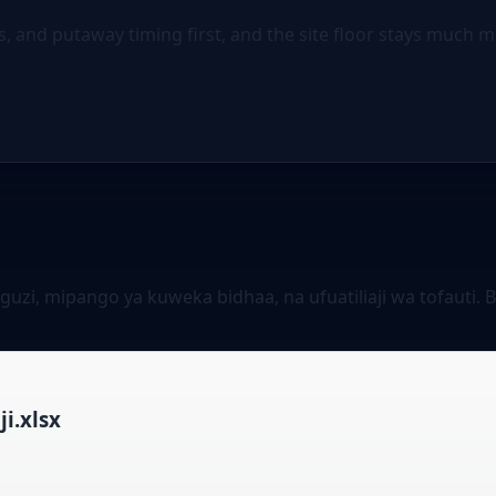
s, and putaway timing first, and the site floor stays much m
guzi, mipango ya kuweka bidhaa, na ufuatiliaji wa tofaut
i.xlsx