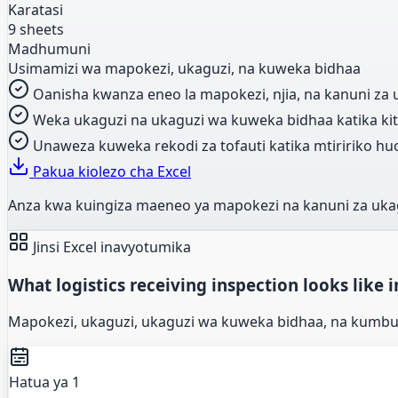
Karatasi
9 sheets
Madhumuni
Usimamizi wa mapokezi, ukaguzi, na kuweka bidhaa
Oanisha kwanza eneo la mapokezi, njia, na kanuni za uk
Weka ukaguzi na ukaguzi wa kuweka bidhaa katika kita
Unaweza kuweka rekodi za tofauti katika mtiririko huo
Pakua kiolezo cha Excel
Anza kwa kuingiza maeneo ya mapokezi na kanuni za uka
Jinsi Excel inavyotumika
What logistics receiving inspection looks like i
Mapokezi, ukaguzi, ukaguzi wa kuweka bidhaa, na kumbuku
Hatua ya 1