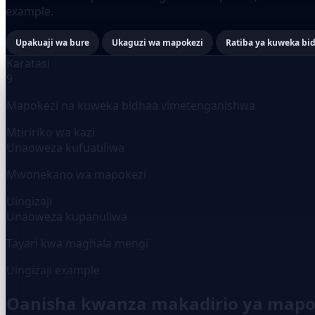
example.
Upakuaji wa bure
Ukaguzi wa mapokezi
Ratiba ya kuweka bi
Karatasi
9
Mapokezi na kuweka bidhaa vimetenganishwa
Mtiririko wa kazi
Unaoweza kufuatiliwa
Mwonekano wa mapokezi
Uingizaji
Unaoweza kupanuliwa
Tayari kwa maghala mengi
Uingizaji example
Oanisha kwanza makadirio ya mapo