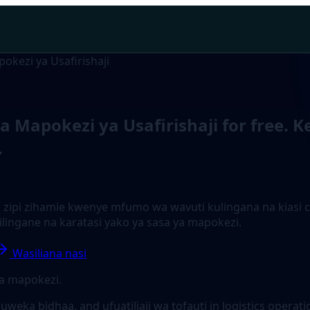
okezi ya Usafirishaji
Mapokezi ya Usafirishaji for free. Ke
.
zipi zihamie kwenye mfumo wa wavuti kulingana na kiasi ch
ilingane na karatasi yako ya sasa ya mapokezi.
Wasiliana nasi
wa mapokezi.
kuweka bidhaa, and ufuatiliaji wa tofauti in logistics oper