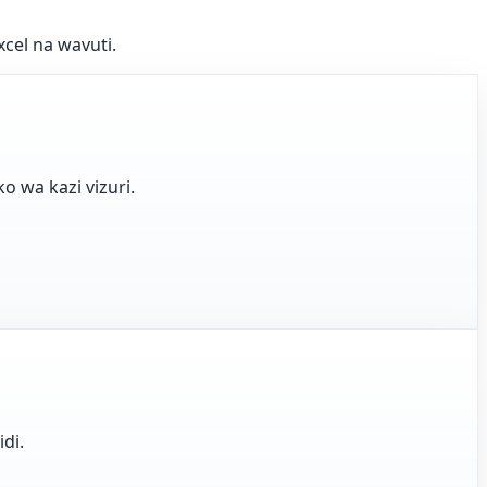
cel na wavuti.
o wa kazi vizuri.
di.