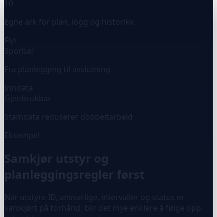
10
Egne ark for plan, logg og historikk
Flyt
Sporbar
Fra planlegging til avslutning
Inndata
Gjenbrukbar
Stamdata reduserer dobbeltarbeid
Eksempel
Samkjør utstyr og
planleggingsregler først
Når utstyrs-ID, ansvarlige, intervaller og status er
samkjørt på forhånd, blir det mye enklere å følge opp