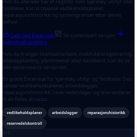
Hvis du allerede har et register over kjøretøy, utstyr eller
fasiliteter, kan vi tilpasse vedlikeholdsplaner,
reparasjonshistorikk og systemgrenser etter deres
behov.
Last ned Excel-mal
Se systemisert versjon
Individuell utvikling
Hvis du trenger teamsamarbeid, mobil dataregistrering,
bildeopplasting, påminnelser eller dashbord, kan du se
den systemiserte versjonen.
En gratis Excel-mal for kjøretøy, utstyr og fasiliteter. Den
samler vedlikeholdsplaner, arbeidslogger,
reparasjonshistorikk, reservedelslager og leverandører
in én felles struktur.
vedlikeholdsplaner
arbeidslogger
reparasjonshistorikk
reservedelskontroll
Ark