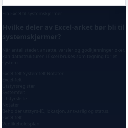
Fra Excel til systemskjermer
Hvilke deler av Excel-arket bør bli til
systemskjermer?
Når antall steder, ansatte, varsler og godkjenninger øker,
kan datastrukturen i Excel brukes som tegning for et
system.
Excel-felt
Systemfelt
Notater
Excel-felt
Utstyrsregister
Systemfelt
Utstyrsliste
Notater
Beholder utstyrs-ID, lokasjon, ansvarlig og status.
Excel-felt
Vedlikeholdsplan