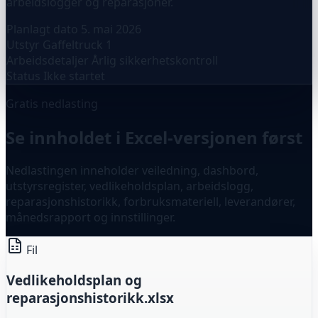
arbeidslogger og reparasjoner.
Planlagt dato
5. mai 2026
Utstyr
Gaffeltruck 1
Arbeidsdetaljer
Årlig sikkerhetskontroll
Status
Ikke startet
Gratis nedlasting
Se innholdet i Excel-versjonen først
Nedlastingen inneholder veiledning, dashbord,
utstyrsregister, vedlikeholdsplan, arbeidslogg,
reparasjonshistorikk, forbruksmateriell, leverandører,
månedsrapport og innstillinger.
Fil
Vedlikeholdsplan og
reparasjonshistorikk.xlsx