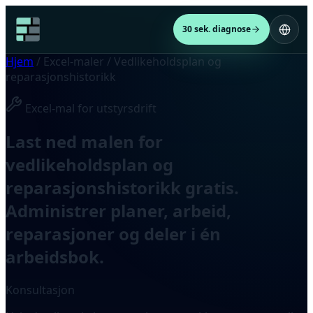
30 sek. diagnose
Hjem
/
Excel-maler
/
Vedlikeholdsplan og
reparasjonshistorikk
Excel-mal for utstyrsdrift
Last ned malen for
vedlikeholdsplan og
reparasjonshistorikk gratis.
Administrer planer, arbeid,
reparasjoner og deler i én
arbeidsbok.
Konsultasjon