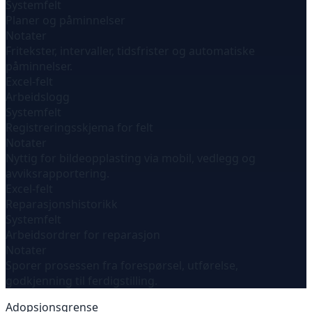
Systemfelt
Planer og påminnelser
Notater
Fritekster, intervaller, tidsfrister og automatiske
påminnelser.
Excel-felt
Arbeidslogg
Systemfelt
Registreringsskjema for felt
Notater
Nyttig for bildeopplasting via mobil, vedlegg og
avviksrapportering.
Excel-felt
Reparasjonshistorikk
Systemfelt
Arbeidsordrer for reparasjon
Notater
Sporer prosessen fra forespørsel, utførelse,
godkjenning til ferdigstilling.
Adopsjonsgrense