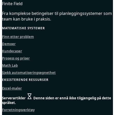
Finite Field
Fra komplekse betingelser til planleggingssystemer som
team kan bruke i praksis.
MATEMATISKE SYSTEMER
Finn etter problem
Demoer
Kundecaser
Prosess og priser
Math Lab
Sjekk automatiseringsegnethet
EKSISTERENDE RESSURSER
Excel-maler
Serverartikler
Denne siden er ennå ikke tilgjengelig på dette
språket.
Forretningsverktøy