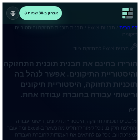
אבחון ב-30 שניות
דף הבית
/
תבניות Excel
/
תבנית תוכנית תחזוקה והיסטוריית
תיקונים
תבנית Excel לתחזוקת ציוד
הורידו בחינם את תבנית תוכנית התחזוקה
והיסטוריית התיקונים. אפשר לנהל בה
תוכניות תחזוקה, היסטוריית תיקונים
ורישומי עבודה בחוברת עבודה אחת.
ייעוץ
על בסיס תוכניות תחזוקה, היסטוריית תיקונים, רישומי עבודה
והחלפת חלקים, נוכל לעזור להחליט מה נשאר ב-Excel ומה עובר
למערכת ווב. נוכל גם להתאים את העמודות לחוברת העבודה