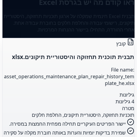
ראו קודם מה יש בגרסת Excel
תבנית Excel חינמית שמקלה על ארגון תוכניות תחזוקה, היסטוריית
תיקונים, רישומי עבודה והחלפת חלקים בחוברת עבודה אחת.
אחרי ההורדה, התחילו ביישור ההנחות המרכזיות.
קובץ
תבנית תוכנית תחזוקה והיסטוריית תיקונים.xlsx
File name:
asset_operations_maintenance_plan_repair_history_tem
plate_he.xlsx
גיליונות
4 גיליונות
מטרה
תוכניות תחזוקה, היסטוריית תיקונים, החלפת חלקים
יישור הפריטים העיקריים תחילה מפחית החמצות במסירה.
שמירת בדיקות יומיות והערות באותה חוברת מקלה על סקירה