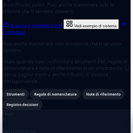
di confronto pulito. Puoi anche mantenere solo le
colonne che ti servono davvero.
Scarica il modello Excel
Vedi esempio di sistema
Contattaci
Puoi anche mantenere solo le colonne che ti servono
davvero.
Usalo quando vuoi confrontare strumenti PM, regole di
nomenclatura e note di riferimento in un unico posto. La
stessa pagina mostra anche il flusso di sistema
corrispondente.
Strumenti
Regole di nomenclatura
Note di riferimento
Registro decisioni
Fogli
5
Basi confronto