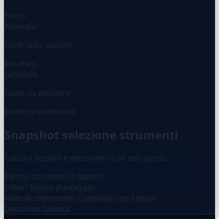
Focus
Allineato
Confronta opzioni
Risultato
Leggibile
Facile da decidere
Esempio confronto
Snapshot selezione strumenti
Cattura opzioni e decisione in un solo posto.
Elenco strumenti
3 opzioni
Criteri
Stesso punteggio
Note di riferimento
Condivise con il team
Decisione
Salvata