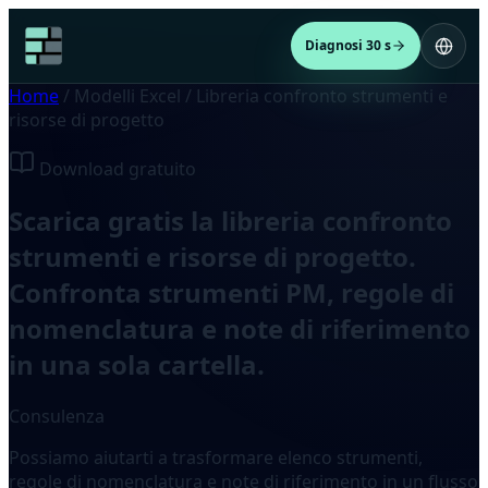
Diagnosi 30 s
Home
/
Modelli Excel
/
Libreria confronto strumenti e
risorse di progetto
Download gratuito
Scarica gratis la libreria confronto
strumenti e risorse di progetto.
Confronta strumenti PM, regole di
nomenclatura e note di riferimento
in una sola cartella.
Consulenza
Possiamo aiutarti a trasformare elenco strumenti,
regole di nomenclatura e note di riferimento in un flusso