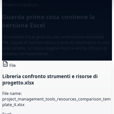
Download gratuito
Guarda prima cosa contiene la
versione Excel
Un modello Excel gratuito per confrontare strumenti
PM, regole di nomenclatura e note di riferimento in una
sola cartella. La stessa pagina mostra anche il flusso di
sistema corrispondente.
File
Libreria confronto strumenti e risorse di
progetto.xlsx
File name:
project_management_tools_resources_comparison_tem
plate_it.xlsx