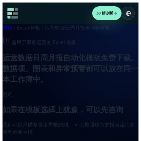
30 秒诊断
首页
/
Excel 模板
/
运营数据日周月报自动化模板
适用于服务运营的 Excel 模板
运营数据日周月报自动化模板免费下载。
数据项、图表和异常预警都可以放在同一
本工作簿中。
咨询
如果在模板选择上犹豫，可以先咨询
我们可以只调整真正需要的列。 可以按照现有的报表流程来
整理必要字段。