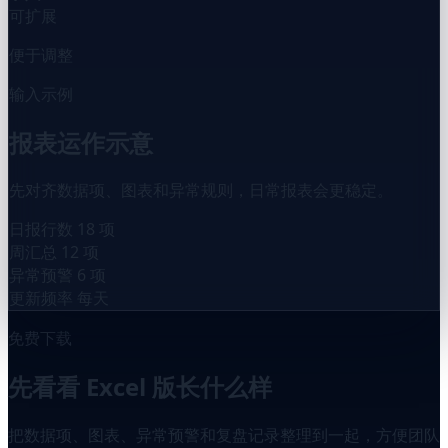
可扩展
便于调整
输入示例
报表运作示意
先对齐数据项、图表和异常规则，日常报表会更稳定。
日报行数
18 项
周汇总
12 项
异常预警
6 项
更新频率
每天
免费下载
先看看 Excel 版长什么样
把数据项、图表、异常预警和复盘记录整理到一起，方便团队