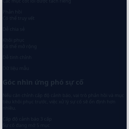
Các mục cốt lõi được tách riêng
Phản hồi
Có thể truy vết
Dễ chia sẻ
Khôi phục
Có thể mở rộng
Dễ tinh chỉnh
Dữ liệu mẫu
Góc nhìn ứng phó sự cố
Nếu căn chỉnh cấp độ cảnh báo, vai trò phản hồi và mục
tiêu khôi phục trước, việc xử lý sự cố sẽ ổn định hơn
nhiều.
Cấp độ cảnh báo
3 cấp
Sự cố đang mở
5 mục