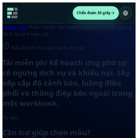
Chẩn đoán 30 giây
Trang chủ
/
Mẫu Excel
/
Kế hoạch ứng phó sự cố ngừng
dịch vụ và khiếu nại
Mẫu Excel cho vận hành dịch vụ
Tải miễn phí Kế hoạch ứng phó sự
cố ngừng dịch vụ và khiếu nại. Sắp
xếp cấp độ cảnh báo, luồng điều
phối và thông điệp bên ngoài trong
một workbook.
Tư vấn
Cần trợ giúp chọn mẫu?