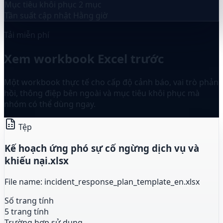
Mục tiêu khôi phục
2 mục
Tần suất cập nhật
Hằng giờ
Tải miễn phí
Xem workbook Excel trước
Một workbook thực tế cho cấp độ cảnh báo, vai trò phản
hồi, thông điệp bên ngoài và mục tiêu khôi phục mà
nhóm có thể dùng ngay.
Tệp
Kế hoạch ứng phó sự cố ngừng dịch vụ và
khiếu nại.xlsx
File name: incident_response_plan_template_en.xlsx
Số trang tính
5 trang tính
Trường hợp sử dụng