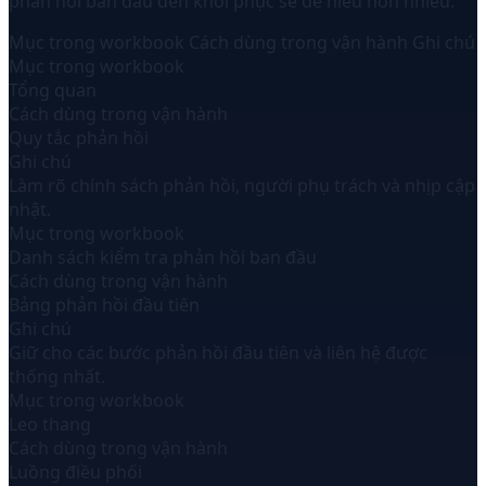
phản hồi ban đầu đến khôi phục sẽ dễ hiểu hơn nhiều.
Mục trong workbook
Cách dùng trong vận hành
Ghi chú
Mục trong workbook
Tổng quan
Cách dùng trong vận hành
Quy tắc phản hồi
Ghi chú
Làm rõ chính sách phản hồi, người phụ trách và nhịp cập
nhật.
Mục trong workbook
Danh sách kiểm tra phản hồi ban đầu
Cách dùng trong vận hành
Bảng phản hồi đầu tiên
Ghi chú
Giữ cho các bước phản hồi đầu tiên và liên hệ được
thống nhất.
Mục trong workbook
Leo thang
Cách dùng trong vận hành
Luồng điều phối