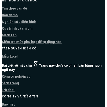
HỆ THỐNG TOÁN HỌC
Tìm theo vấn đề
Bản demo
Nghiên cứu điển hình
Quy trình và chi phí
Math Lab
Kiểm tra mức phù hợp để tự động hóa
TÀI NGUYÊN HIỆN CÓ
Mẫu Excel
Bài viết về máy chủ
Trang này chưa có phiên bản bằng ngôn
ngữ này.
Công cụ nghiệp vụ
Sách trắng
Trò chơi
CÔNG TY VÀ NIỀM TIN
Bảo mật