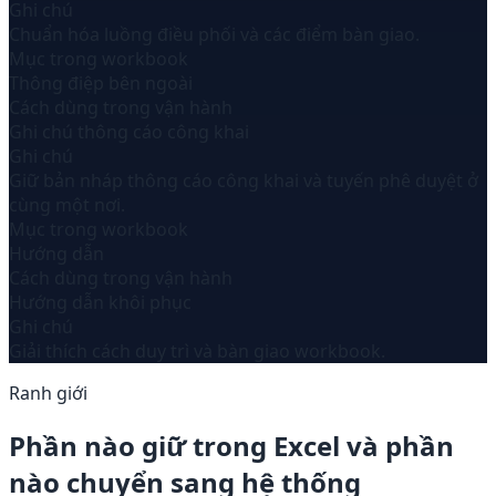
Ghi chú
Chuẩn hóa luồng điều phối và các điểm bàn giao.
Mục trong workbook
Thông điệp bên ngoài
Cách dùng trong vận hành
Ghi chú thông cáo công khai
Ghi chú
Giữ bản nháp thông cáo công khai và tuyến phê duyệt ở
cùng một nơi.
Mục trong workbook
Hướng dẫn
Cách dùng trong vận hành
Hướng dẫn khôi phục
Ghi chú
Giải thích cách duy trì và bàn giao workbook.
Ranh giới
Phần nào giữ trong Excel và phần
nào chuyển sang hệ thống