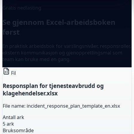
Gratis nedlasting
Se gjennom Excel-arbeidsboken
først
En praktisk arbeidsbok for varslingsnivåer, responsroller,
ekstern kommunikasjon og gjenopprettingsmal som
team kan bruke med en gang.
Fil
Responsplan for tjenesteavbrudd og
klagehendelser.xlsx
File name: incident_response_plan_template_en.xlsx
Antall ark
5 ark
Bruksområde