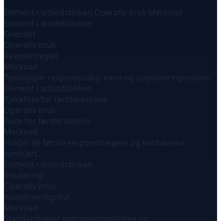
Element i arbeidsboken
Operativ bruk
Merknad
Element i arbeidsboken
Oversikt
Operativ bruk
Responsregler
Merknad
Tydeliggjør responspolicy, eiere og oppdateringsrytme.
Element i arbeidsboken
Sjekkliste for førsterespons
Operativ bruk
Tavle for førsterespons
Merknad
Holder de første responsstegene og kontaktene
samkjørt.
Element i arbeidsboken
Eskalering
Operativ bruk
Koordineringsflyt
Merknad
Standardiserer koordineringsflyten og