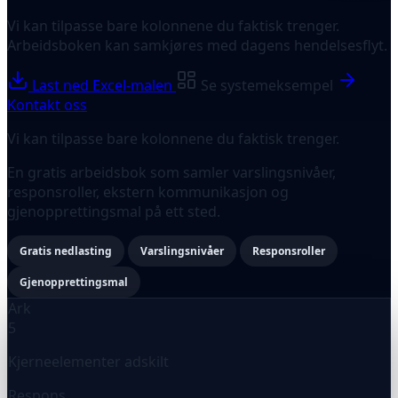
Vi kan tilpasse bare kolonnene du faktisk trenger.
Arbeidsboken kan samkjøres med dagens hendelsesflyt.
Last ned Excel-malen
Se systemeksempel
Kontakt oss
Vi kan tilpasse bare kolonnene du faktisk trenger.
En gratis arbeidsbok som samler varslingsnivåer,
responsroller, ekstern kommunikasjon og
gjenopprettingsmal på ett sted.
Gratis nedlasting
Varslingsnivåer
Responsroller
Gjenopprettingsmal
Ark
5
Kjerneelementer adskilt
Respons