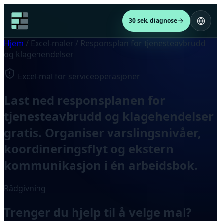
30 sek. diagnose
Hjem
/
Excel-maler
/
Responsplan for tjenesteavbrudd
og klagehendelser
Excel-mal for serviceoperasjoner
Last ned responsplanen for
tjenesteavbrudd og klagehendelser
gratis. Organiser varslingsnivåer,
koordineringsflyt og ekstern
kommunikasjon i én arbeidsbok.
Rådgivning
Trenger du hjelp til å velge mal?