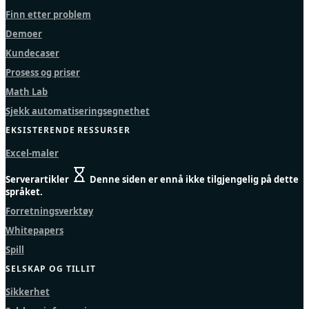
Finn etter problem
Demoer
Kundecaser
Prosess og priser
Math Lab
Sjekk automatiseringsegnethet
EKSISTERENDE RESSURSER
Excel-maler
Serverartikler
Denne siden er ennå ikke tilgjengelig på dette
språket.
Forretningsverktøy
Whitepapers
Spill
SELSKAP OG TILLIT
Sikkerhet