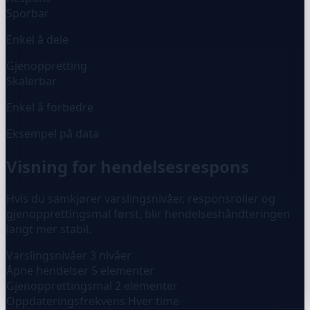
Sporbar
Enkel å dele
Gjenoppretting
Skalerbar
Enkel å forbedre
Eksempel på data
Visning for hendelsesrespons
Hvis du samkjører varslingsnivåer, responsroller og
gjenopprettingsmal først, blir hendelseshåndteringen
langt mer stabil.
Varslingsnivåer
3 nivåer
Åpne hendelser
5 elementer
Gjenopprettingsmal
2 elementer
Oppdateringsfrekvens
Hver time