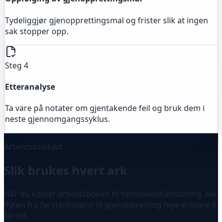
Tydeliggjør gjenopprettingsmal og frister slik at ingen
sak stopper opp.
Steg 4
Etteranalyse
Ta vare på notater om gjentakende feil og bruk dem i
neste gjennomgangssyklus.
Arbeidsbokkart
Slik brukes hvert ark
Når du kobler arbeidsboken til hendelseshåndtering, blir
flyten fra førsterespons til gjenoppretting mye enklere å
forstå.