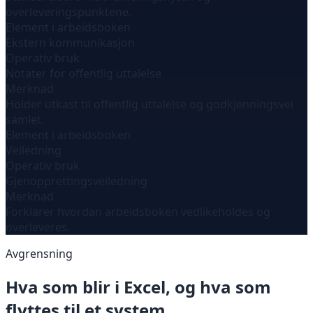
overleveringspunktene.
Element i arbeidsboken
Ekstern kommunikasjon
Operativ bruk
Notater for offentlig uttalelse
Merknad
Holder utkast til offentlig uttalelse og godkjenningsvei
samlet.
Element i arbeidsboken
Veiledning
Operativ bruk
Gjenopprettingsveiledning
Merknad
Forklarer hvordan arbeidsboken vedlikeholdes og
overleveres.
Avgrensning
Hva som blir i Excel, og hva som
flyttes til et system