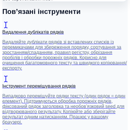
Пов’язані інструменти
Видалення дублікатів рядків
Видаляйте дублікати рядків зі вставлених списків із
перемикачами для збереження порядку, сортування за
зростанням/спаданням, правил регістру, обрізання
пробілів і обробки порожніх рядків. Корисно для
очищення багатомовного тексту та швидкого копіювання/
експорту.
Інструмент перемішування рядків
Випадково перемішуйте рядки тексту (один рядок = один
елемент). Підтримуються обробка порожніх рядків,
фіксований рядок заголовка та необов'язковий seed для
відтворюваного результату. Копіюйте або зберігайте
результат одним натисканням. Працює у вашому
браузері.