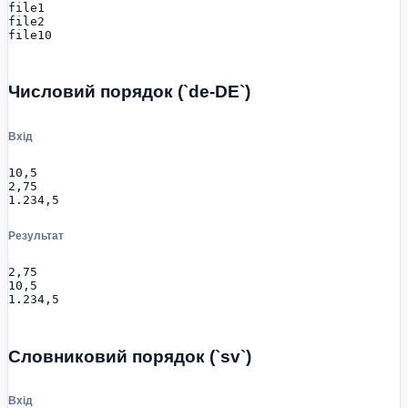
file1

file2

file10
Числовий порядок (`de-DE`)
Вхід
10,5

2,75

1.234,5
Результат
2,75

10,5

1.234,5
Словниковий порядок (`sv`)
Вхід