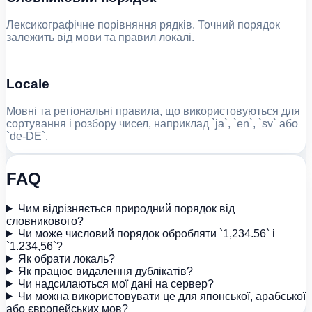
Лексикографічне порівняння рядків. Точний порядок
залежить від мови та правил локалі.
Locale
Мовні та регіональні правила, що використовуються для
сортування і розбору чисел, наприклад `ja`, `en`, `sv` або
`de-DE`.
FAQ
Чим відрізняється природний порядок від
словникового?
Чи може числовий порядок обробляти `1,234.56` і
`1.234,56`?
Як обрати локаль?
Як працює видалення дублікатів?
Чи надсилаються мої дані на сервер?
Чи можна використовувати це для японської, арабської
або європейських мов?