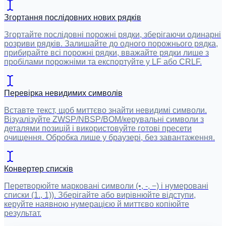
Згортання послідовних нових рядків
Згортайте послідовні порожні рядки, зберігаючи одинарні
розриви рядків. Залишайте до одного порожнього рядка,
прибирайте всі порожні рядки, вважайте рядки лише з
пробілами порожніми та експортуйте у LF або CRLF.
Перевірка невидимих символів
Вставте текст, щоб миттєво знайти невидимі символи.
Візуалізуйте ZWSP/NBSP/BOM/керувальні символи з
деталями позицій і використовуйте готові пресети
очищення. Обробка лише у браузері, без завантаження.
Конвертер списків
Перетворюйте марковані символи (•, -, −) і нумеровані
списки (1., 1)). Зберігайте або вирівнюйте відступи,
керуйте наявною нумерацією й миттєво копіюйте
результат.