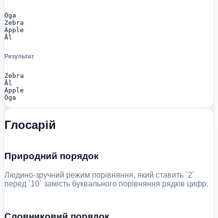
Öga

Zebra

Äpple

Ål
Результат
Zebra

Ål

Äpple

Öga
Глосарій
Природний порядок
Людино-зручний режим порівняння, який ставить `2`
перед `10` замість буквального порівняння рядків цифр.
Словниковий порядок