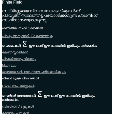
Finite Field
സങ്കീർണ്ണമായ നിബന്ധനകളെ ടീമുകൾക്ക്
പ്രവൃത്തിസ്ഥലത്ത് ഉപയോഗിക്കാവുന്ന പ്ലാനിംഗ്
സംവിധാനങ്ങളാക്കുന്നു.
ഗണിതീയ സംവിധാനങ്ങൾ
പ്രശ്നം അനുസരിച്ച് കണ്ടെത്തുക
ഡെമോകൾ
ഈ പേജ് ഈ ഭാഷയിൽ ഇനിയും ലഭ്യമല്ല.
കേസ് സ്റ്റഡികൾ
പ്രക്രിയയും വിലയും
Math Lab
ഓട്ടോമേഷൻ യോഗ്യത പരിശോധിക്കുക
നിലവിലുള്ള വിഭവങ്ങൾ
Excel ടെംപ്ലേറ്റുകൾ
സെർവർ ലേഖനങ്ങൾ
ഈ പേജ് ഈ ഭാഷയിൽ ഇനിയും
ലഭ്യമല്ല.
ബിസിനസ് ടൂളുകൾ
വൈറ്റ്പേപ്പറുകൾ