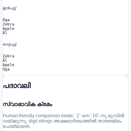
ഇൻപുട്ട്
Öga

Zebra

Äpple

Ål
ഔട്ട്പുട്ട്
Zebra

Ål

Äpple

Öga
പദാവലി
സ്വാഭാവിക ക്രമം
Human-friendly comparison mode; `2`-നെ `10`-നു മുമ്പിൽ
വയ്ക്കുന്നു, digit strings അക്ഷരാർത്ഥത്തിൽ താരതമ്യം
ചെയ്യാതെ.