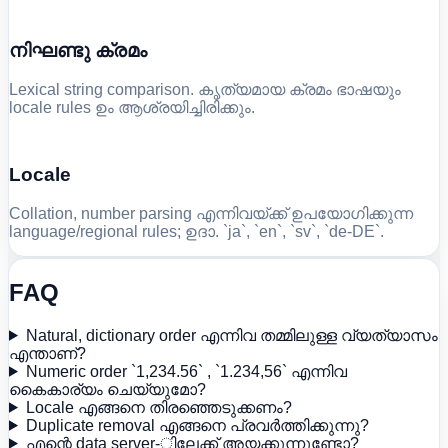
നിഘണ്ടു ക്രമം
Lexical string comparison. കൃത്യമായ ക്രമം ഭാഷയും
locale rules ഉം ആശ്രയിച്ചിരിക്കും.
Locale
Collation, number parsing എന്നിവയ്ക്ക് ഉപയോഗിക്കുന്ന
language/regional rules; ഉദാ. `ja`, `en`, `sv`, `de-DE`.
FAQ
Natural, dictionary order എന്നിവ തമ്മിലുള്ള വ്യത്യാസം
എന്താണ്?
Numeric order `1,234.56` , `1.234,56` എന്നിവ
കൈകാര്യം ചെയ്യുമോ?
Locale എങ്ങനെ തിരഞ്ഞെടുക്കണം?
Duplicate removal എങ്ങനെ പ്രവർത്തിക്കുന്നു?
എന്റെ data server-ിലേക്ക് അയക്കുന്നുണ്ടോ?