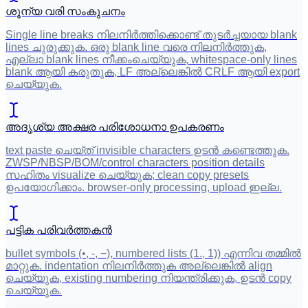
ശൂന്യ വരി സംകുചനം
Single line breaks നിലനിർത്തിക്കൊണ്ട് തുടർച്ചയായ blank
lines ചുരുക്കുക. ഒരു blank line വരെ നിലനിർത്തുക,
എല്ലാ blank lines നീക്കംചെയ്യുക, whitespace-only lines
blank ആയി കരുതുക, LF അല്ലെങ്കിൽ CRLF ആയി export
ചെയ്യുക.
അദൃശ്യ അക്ഷര പരിശോധനാ ഉപകരണം
text paste ചെയ്ത് invisible characters ഉടൻ കണ്ടെത്തുക.
ZWSP/NBSP/BOM/control characters position details
സഹിതം visualize ചെയ്യുക; clean copy presets
ഉപയോഗിക്കാം. browser-only processing, upload ഇല്ല.
പട്ടിക പരിവർത്തകൻ
bullet symbols (•, -, −), numbered lists (1., 1)) എന്നിവ തമ്മിൽ
മാറ്റുക. indentation നിലനിർത്തുക അല്ലെങ്കിൽ align
ചെയ്യുക, existing numbering നിയന്ത്രിക്കുക, ഉടൻ copy
ചെയ്യുക.