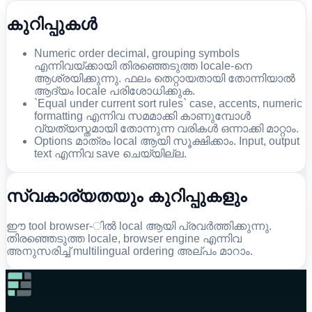
കുറിപ്പുകൾ
Numeric order decimal, grouping symbols
എന്നിവയ്ക്കായി തിരഞ്ഞെടുത്ത locale-നെ
ആശ്രയിക്കുന്നു. ഫലം തെറ്റായതായി തോന്നിയാൽ
ആദ്യം locale പരിശോധിക്കുക.
`Equal under current sort rules` case, accents, numeric
formatting എന്നിവ സമമാക്കി കാണുമ്പോൾ
വ്യത്യസ്തമായി തോന്നുന്ന വരികൾ ഒന്നാക്കി മാറ്റാം.
Options മാത്രം local ആയി സൂക്ഷിക്കാം. Input, output
text എന്നിവ save ചെയ്യില്ല.
സ്വകാര്യതയും കുറിപ്പുകളും
ഈ tool browser-ിൽ local ആയി പ്രവർത്തിക്കുന്നു.
തിരഞ്ഞെടുത്ത locale, browser engine എന്നിവ
അനുസരിച്ച് multilingual ordering അല്പം മാറാം.