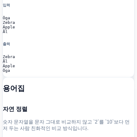
입력
Öga

Zebra

Äpple

Ål
출력
Zebra

Ål

Äpple

Öga
용어집
자연 정렬
숫자 문자열을 문자 그대로 비교하지 않고 `2`를 `10`보다 먼
저 두는 사람 친화적인 비교 방식입니다.