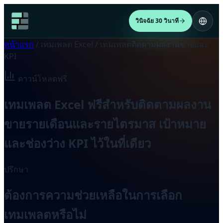
วินิจฉัย 30 วินาที
หน้าแรก
/
เทมเพลต Excel
/
เทมเพลตติดตามผลงานขายและ
KPI
ดาวน์โหลดฟรี
เทมเพลต Excel ฟรีสำหรับติดตามผลงาน
ขายรายเดือนและรายไตรมาส เป้าหมาย
และช่องว่าง KPI ไว้ในที่เดียว
ปรึกษา
ต้องการความช่วยเหลือในการเลือก
เทมเพลตหรือไม่