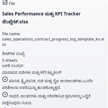
File
Sales Performance ಮತ್ತು KPI Tracker
ಟೆಂಪ್ಲೇಟ್.xlsx
File name:
sales_operations_contract_progress_log_template_kn.xl
sx
ಶೀಟ್‌ಗಳ ಸಂಖ್ಯೆ
5 sheets
ಬಳಕೆ ಸಂದರ್ಭ
ಮಾರಾಟದ ಗುರಿಗಳು ಮತ್ತು KPI ಟ್ರ್ಯಾಕಿಂಗ್
ಮಾಸಿಕ, ತ್ರೈಮಾಸಿಕ, ಗುರಿ ಮತ್ತು ನೈಜ ಅಂಕಿಅಂಶಗಳು ಒಂದೇ
ಪರಿಶೀಲನಾ ರಚನೆಯನ್ನು ಹಂಚಿಕೊಳ್ಳುತ್ತವೆ.
ಸಾಧನೆ, ಅಂತರಗಳು ಮತ್ತು ಸರಿಪಡಿಸುವ ಕ್ರಮಗಳನ್ನು ಒಟ್ಟಿಗೆ
ವೀಕ್ಷಿಸುವುದು ಸುಲಭ.