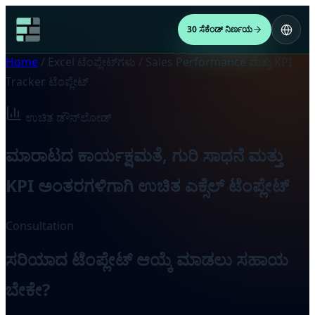
30 ಸೆಕೆಂಡ್ ನಿರ್ಣಯ
Home
/
Excel ಟೆಂಪ್ಲೇಟ್‌ಗಳು
/
Sales Performance ಮತ್ತು KPI
Tracker ಟೆಂಪ್ಲೇಟ್
ಉಚಿತ ಡೌನ್‌ಲೋಡ್
ಮಾರಾಟದ ಕಾರ್ಯಕ್ಷಮತೆ, ಗುರಿ ಸಾಧನೆ ಮತ್ತು
KPI ಅಂತರಗಳಿಗಾಗಿ ಉಚಿತ ಎಕ್ಸೆಲ್ ಟೆಂಪ್ಲೇಟ್
Consultation
ಸರಿಯಾದ ಟೆಂಪ್ಲೇಟ್ ಆಯ್ಕೆ ಮಾಡಲು ಸಹಾಯ
ಬೇಕೇ?