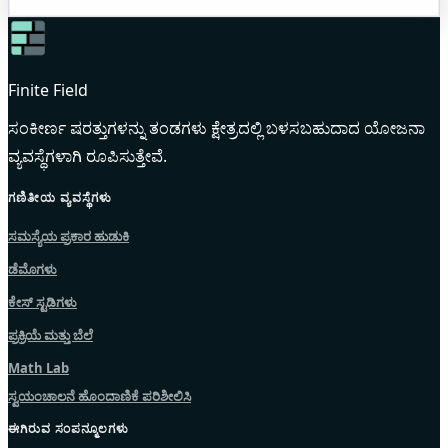
Finite Field
ಸಂಕೀರ್ಣ ಷರತ್ತುಗಳನ್ನು ತಂಡಗಳು ಕ್ಷೇತ್ರದಲ್ಲಿ ಬಳಸಬಹುದಾದ ಯೋಜನಾ
ವ್ಯವಸ್ಥೆಗಳಾಗಿ ರೂಪಿಸುತ್ತೇವೆ.
ಗಣಿತೀಯ ವ್ಯವಸ್ಥೆಗಳು
ಸಮಸ್ಯೆಯ ಪ್ರಕಾರ ಹುಡುಕಿ
ಡೆಮೊಗಳು
ಕೇಸ್ ಸ್ಟಡಿಗಳು
ಪ್ರಕ್ರಿಯೆ ಮತ್ತು ಬೆಲೆ
Math Lab
ಸ್ವಯಂಚಾಲನೆ ಹೊಂದಾಣಿಕೆ ಪರಿಶೀಲಿಸಿ
ಈಗಿರುವ ಸಂಪನ್ಮೂಲಗಳು