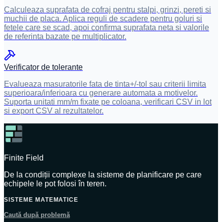
Calculeaza suprafata de cofraj pentru stalpi, grinzi, pereti si
muchii de placa. Aplica reguli de scadere pentru goluri si
fetele care se scad, apoi confirma suprafata neta si valorile
de referinta bazate pe multiplicator.
Verificator de tolerante
Evalueaza masuratorile fata de tinta+/-tol sau criterii limita
superioara/inferioara cu generare automata a motivelor.
Suporta unitati mm/m fixate pe coloana, verificari CSV in lot
si export CSV al rezultatelor.
Finite Field
De la condiții complexe la sisteme de planificare pe care
echipele le pot folosi în teren.
SISTEME MATEMATICE
Caută după problemă