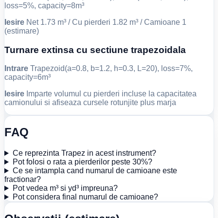
loss=5%, capacity=8m³
Iesire
Net 1.73 m³ / Cu pierderi 1.82 m³ / Camioane 1
(estimare)
Turnare extinsa cu sectiune trapezoidala
Intrare
Trapezoid(a=0.8, b=1.2, h=0.3, L=20), loss=7%,
capacity=6m³
Iesire
Imparte volumul cu pierderi incluse la capacitatea
camionului si afiseaza cursele rotunjite plus marja
FAQ
Ce reprezinta Trapez in acest instrument?
Pot folosi o rata a pierderilor peste 30%?
Ce se intampla cand numarul de camioane este
fractionar?
Pot vedea m³ si yd³ impreuna?
Pot considera final numarul de camioane?