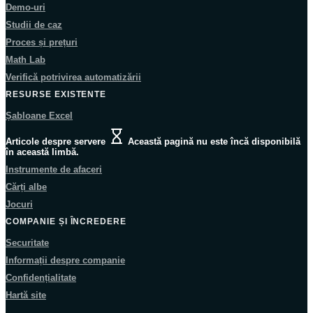
Demo-uri
Studii de caz
Proces și prețuri
Math Lab
Verifică potrivirea automatizării
RESURSE EXISTENTE
Șabloane Excel
Articole despre servere
Această pagină nu este încă disponibilă
în această limbă.
Instrumente de afaceri
Cărți albe
Jocuri
COMPANIE ȘI ÎNCREDERE
Securitate
Informații despre companie
Confidențialitate
Hartă site