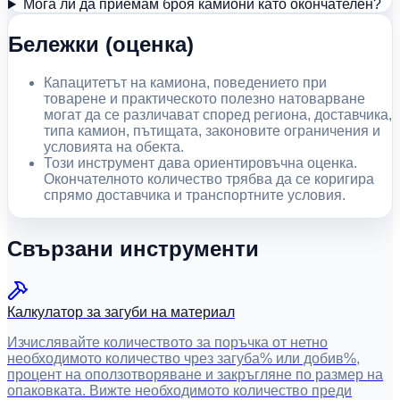
Мога ли да приемам броя камиони като окончателен?
Бележки (оценка)
Капацитетът на камиона, поведението при
товарене и практическото полезно натоварване
могат да се различават според региона, доставчика,
типа камион, пътищата, законовите ограничения и
условията на обекта.
Този инструмент дава ориентировъчна оценка.
Окончателното количество трябва да се коригира
спрямо доставчика и транспортните условия.
Свързани инструменти
Калкулатор за загуби на материал
Изчислявайте количеството за поръчка от нетно
необходимото количество чрез загуба% или добив%,
процент на оползотворяване и закръгляне по размер на
опаковката. Вижте необходимото количество преди