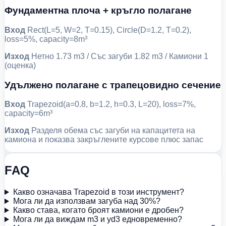
Фундаментна плоча + кръгло полагане
Вход
Rect(L=5, W=2, T=0.15), Circle(D=1.2, T=0.2),
loss=5%, capacity=8m³
Изход
Нетно 1.73 m3 / Със загуби 1.82 m3 / Камиони 1
(оценка)
Удължено полагане с трапецовидно сечение
Вход
Trapezoid(a=0.8, b=1.2, h=0.3, L=20), loss=7%,
capacity=6m³
Изход
Разделя обема със загуби на капацитета на
камиона и показва закръглените курсове плюс запас
FAQ
Какво означава Trapezoid в този инструмент?
Мога ли да използвам загуба над 30%?
Какво става, когато броят камиони е дробен?
Мога ли да виждам m3 и yd3 едновременно?