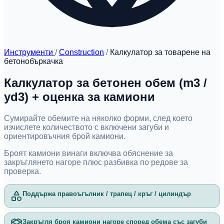
Инструменти
/
Construction
/
Калкулатор за товарене на
бетонобъркачка
Калкулатор за бетонен обем (m3 /
yd3) + оценка за камиони
Сумирайте обемите на няколко форми, след което
изчислете количеството с включени загуби и
ориентировъчния брой камиони.
Броят камиони винаги включва обяснение за
закръглянето нагоре плюс разбивка по редове за
проверка.
Поддържа правоъгълник / трапец / кръг / цилиндър
Закръгля броя камиони нагоре според обема със загуби