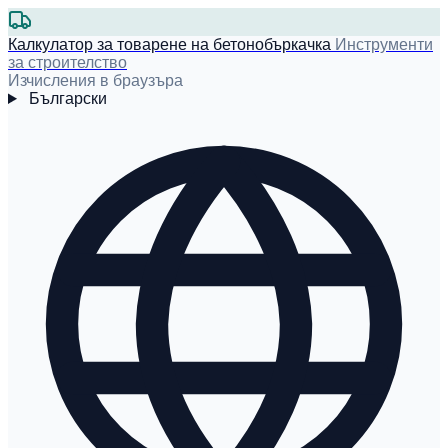
Калкулатор за товарене на бетонобъркачка
Инструменти
за строителство
Изчисления в браузъра
Български