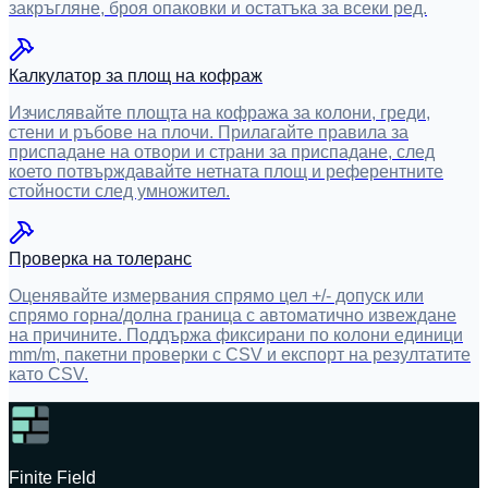
закръгляне, броя опаковки и остатъка за всеки ред.
Калкулатор за площ на кофраж
Изчислявайте площта на кофража за колони, греди,
стени и ръбове на плочи. Прилагайте правила за
приспадане на отвори и страни за приспадане, след
което потвърждавайте нетната площ и референтните
стойности след умножител.
Проверка на толеранс
Оценявайте измервания спрямо цел +/- допуск или
спрямо горна/долна граница с автоматично извеждане
на причините. Поддържа фиксирани по колони единици
mm/m, пакетни проверки с CSV и експорт на резултатите
като CSV.
Finite Field