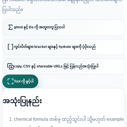
ပြပါသည်။
g/mol နှင့် Da ကို အတူတကွ ပြသပါ
ကွင်းပိတ်များ၊ bracket များနှင့် hydrate များကို ပံ့ပိုးသည်
copy, CSV နှင့် shareable URLs ဖြင့် ပြန်လည်အသုံးပြုပါ
Tool ကို ဖွင့်ပါ
အသုံးပြုနည်း
chemical formula တစ်ခု ထည့်သွင်းပါ သို့မဟုတ် example