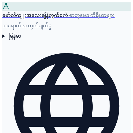
မော်လီကျူးအလေးချိန်တွက်စက်
ဓာတုဗေဒ ကိရိယာများ
ဘရောက်ဇာ တွက်ချက်မှု
မြန်မာ