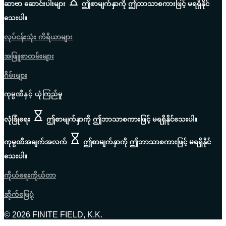
ဆာဗာ ဆောင်းပါးများ
ဤစာမျက်နှာကို ဤဘာသာစကားဖြင့် မရရှိနိုင်
သေးပါ။
လုပ်ငန်းသုံး ကိရိယာများ
အဖြူစာတမ်းများ
ဂိမ်းများ
ကုမ္ပဏီနှင့် ယုံကြည်မှု
လုံခြုံရေး
ဤစာမျက်နှာကို ဤဘာသာစကားဖြင့် မရရှိနိုင်သေးပါ။
ကုမ္ပဏီအချက်အလက်
ဤစာမျက်နှာကို ဤဘာသာစကားဖြင့် မရရှိနိုင်
သေးပါ။
ကိုယ်ရေးကိုယ်တာ
ဆိုက်မြေပုံ
© 2026 FINITE FIELD, K.K.