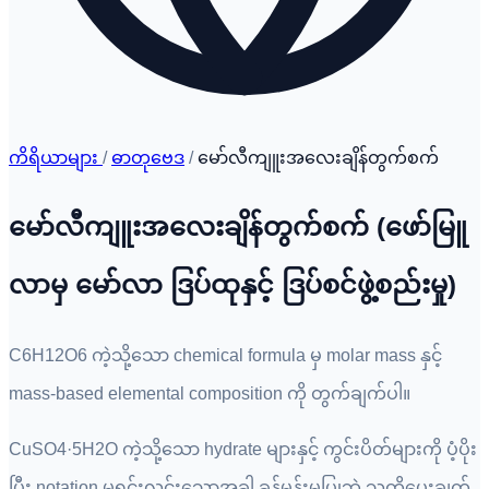
ကိရိယာများ
/
ဓာတုဗေဒ
/
မော်လီကျူးအလေးချိန်တွက်စက်
မော်လီကျူးအလေးချိန်တွက်စက် (ဖော်မြူ
လာမှ မော်လာ ဒြပ်ထုနှင့် ဒြပ်စင်ဖွဲ့စည်းမှု)
C6H12O6 ကဲ့သို့သော chemical formula မှ molar mass နှင့်
mass-based elemental composition ကို တွက်ချက်ပါ။
CuSO4·5H2O ကဲ့သို့သော hydrate များနှင့် ကွင်းပိတ်များကို ပံ့ပိုး
ပြီး notation မရှင်းလင်းသောအခါ ခန့်မှန်းမပြုဘဲ သတိပေးချက်