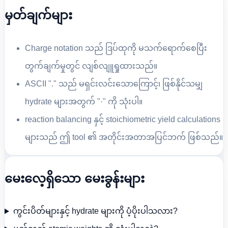
မှတ်ချက်များ
Charge notation သည် ဒြပ်ထုကို မသက်ရောက်စေပြီး
တွက်ချက်မှုတွင် လျစ်လျူရှုထားသည်။
ASCII "." သည် မရှင်းလင်းသောကြောင့်၊ ဖြစ်နိုင်သမျှ
hydrate များအတွက် "·" ကို သုံးပါ။
reaction balancing နှင့် stoichiometric yield calculations
များသည် ဤ tool ၏ အတိုင်းအတာအပြင်ဘက် ဖြစ်သည်။
မေးလေ့ရှိသော မေးခွန်းများ
ကွင်းပိတ်များနှင့် hydrate များကို ပံ့ပိုးပါသလား?