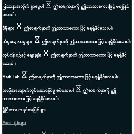
ပြဿနာအလိုက် ရှာဖွေပါ
ဤစာမျက်နှာကို ဤဘာသာစကားဖြင့် မရရှိနိုင်
သေးပါ။
ဒီမိုများ
ဤစာမျက်နှာကို ဤဘာသာစကားဖြင့် မရရှိနိုင်သေးပါ။
ကိစ္စလေ့လာမှုများ
ဤစာမျက်နှာကို ဤဘာသာစကားဖြင့် မရရှိနိုင်သေးပါ။
လုပ်ငန်းစဉ်နှင့် စျေးနှုန်း
ဤစာမျက်နှာကို ဤဘာသာစကားဖြင့် မရရှိနိုင်
သေးပါ။
Math Lab
ဤစာမျက်နှာကို ဤဘာသာစကားဖြင့် မရရှိနိုင်သေးပါ။
အလိုအလျောက်လုပ်ဆောင်နိုင်မှု စစ်ဆေးပါ
ဤစာမျက်နှာကို ဤ
ဘာသာစကားဖြင့် မရရှိနိုင်သေးပါ။
ရှိပြီးသား အရင်းအမြစ်များ
Excel ပုံစံများ