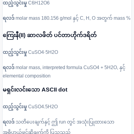
ထည့်သွင်းမှု
C6H12O6
ရလဒ်
molar mass 180.156 g/mol နှင့် C, H, O အတွက် mass %
ကြေးနီ(II) ဆာလဖိတ် ပင်တာဟိုက်ဒရိတ်
ထည့်သွင်းမှု
CuSO4·5H2O
ရလဒ်
molar mass, interpreted formula CuSO4 + 5H2O, နှင့်
elemental composition
မရှင်းလင်းသော ASCII dot
ထည့်သွင်းမှု
CuSO4.5H2O
ရလဒ်
သတိပေးချက်နှင့် ဤ run တွင် အသုံးပြုထားသော
အဓိပ္ပာယ်ဖွင့်ဆိုချက်ကို ပြသသည်