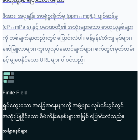
ဓာတုယူနစ် ပြောင်းလဲကိရိယာ
ဖိအား၊ အပူချိန်၊ အာရုံစူးစိုက်မှု (ppm↔mg/L)၊ ပျစ်ဆန်မှု
(cP↔mPa·s) နှင့် ပမာဏတို့၏ အသုံးများသော ဓာတုယူနစ်များ
ကို တစ်မျက်နှာတည်းတွင် ပြောင်းလဲပါ။ ခန့်မှန်း/တိကျ မုဒ်များ၊
ဖော်မြူလာများ၊ ကူးယူလုပ်ဆောင်ချက်များ၊ စက်တွင်းမှတ်တမ်း
နှင့် မျှဝေနိုင်သော URL များ ပါဝင်သည်။
Finite Field
ရှုပ်ထွေးသော အခြေအနေများကို အဖွဲ့များ လုပ်ငန်းခွင်တွင်
အသုံးပြုနိုင်သော စီမံကိန်းစနစ်များအဖြစ် ပြောင်းလဲသည်။
သင်္ချာစနစ်များ