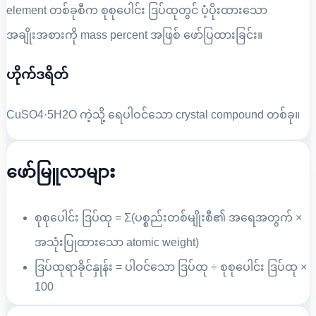
element တစ်ခုစီက စုစုပေါင်း ဒြပ်ထုတွင် ပံ့ပိုးထားသော
အချိုးအစားကို mass percent အဖြစ် ဖော်ပြထားခြင်း။
ဟိုက်ဒရိတ်
CuSO4·5H2O ကဲ့သို့ ရေပါဝင်သော crystal compound တစ်ခု။
ဖော်မြူလာများ
စုစုပေါင်း ဒြပ်ထု = Σ(ပစ္စည်းတစ်မျိုးစီ၏ အရေအတွက် ×
အသုံးပြုထားသော atomic weight)
ဒြပ်ထုရာခိုင်နှုန်း = ပါဝင်သော ဒြပ်ထု ÷ စုစုပေါင်း ဒြပ်ထု ×
100