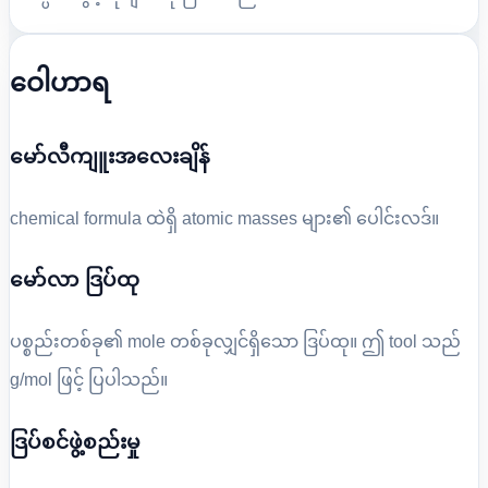
ဝေါဟာရ
မော်လီကျူးအလေးချိန်
chemical formula ထဲရှိ atomic masses များ၏ ပေါင်းလဒ်။
မော်လာ ဒြပ်ထု
ပစ္စည်းတစ်ခု၏ mole တစ်ခုလျှင်ရှိသော ဒြပ်ထု။ ဤ tool သည်
g/mol ဖြင့် ပြပါသည်။
ဒြပ်စင်ဖွဲ့စည်းမှု