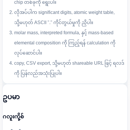
chip တစ်ခုကို ရွေးပါ။
လိုအပ်ပါက significant digits, atomic weight table,
သို့မဟုတ် ASCII "." ကိုင်တွယ်မှုကို ညှိပါ။
molar mass, interpreted formula, နှင့် mass-based
elemental composition ကို ကြည့်ရန် calculation ကို
လုပ်ဆောင်ပါ။
copy, CSV export, သို့မဟုတ် shareable URL ဖြင့် ရလဒ်
ကို ပြန်လည်အသုံးပြုပါ။
ဥပမာ
ဂလူးကို့စ်