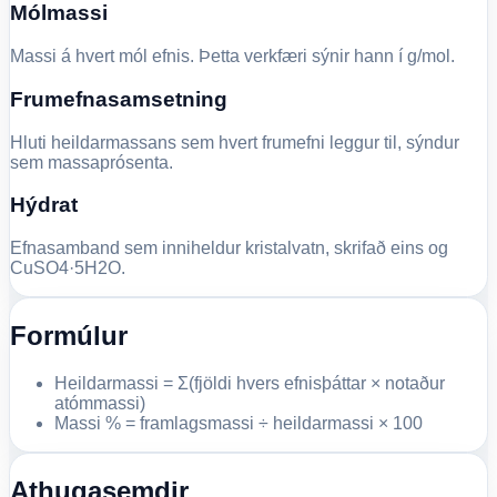
Mólmassi
Massi á hvert mól efnis. Þetta verkfæri sýnir hann í g/mol.
Frumefnasamsetning
Hluti heildarmassans sem hvert frumefni leggur til, sýndur
sem massaprósenta.
Hýdrat
Efnasamband sem inniheldur kristalvatn, skrifað eins og
CuSO4·5H2O.
Formúlur
Heildarmassi = Σ(fjöldi hvers efnisþáttar × notaður
atómmassi)
Massi % = framlagsmassi ÷ heildarmassi × 100
Athugasemdir