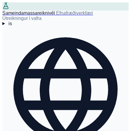
Sameindamassareiknivél
Efnafræðiverkfæri
Útreikningur í vafra
is