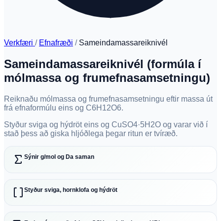
Verkfæri
/
Efnafræði
/
Sameindamassareiknivél
Sameindamassareiknivél (formúla í
mólmassa og frumefnasamsetningu)
Reiknaðu mólmassa og frumefnasamsetningu eftir massa út
frá efnaformúlu eins og C6H12O6.
Styður sviga og hýdröt eins og CuSO4·5H2O og varar við í
stað þess að giska hljóðlega þegar ritun er tvíræð.
Sýnir g/mol og Da saman
Styður sviga, hornklofa og hýdröt