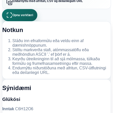
Endurnýttu með afritun, CSV og deilanlegum URL
Opna verkfæri
Notkun
Sláðu inn efnaformúlu eða veldu einn af
dæmishnöppunum.
Stilltu markverða stafi, atómmassatöflu eða
meðhöndlun ASCII '.' ef þörf er á.
Keyrðu útreikninginn til að sjá mólmassa, túlkaða
formúlu og frumefnasamsetningu eftir massa.
Endurnýttu niðurstöðuna með afritun, CSV-útflutningi
eða deilanlegri URL.
Sýnidæmi
Glúkósi
Inntak
C6H12O6