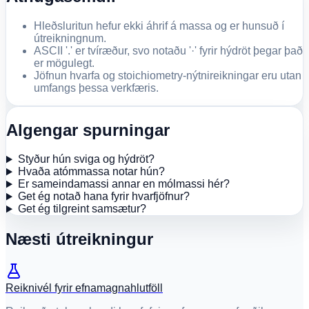
Hleðsluritun hefur ekki áhrif á massa og er hunsuð í
útreikningnum.
ASCII '.' er tvíræður, svo notaðu '·' fyrir hýdröt þegar það
er mögulegt.
Jöfnun hvarfa og stoichiometry-nýtnireikningar eru utan
umfangs þessa verkfæris.
Algengar spurningar
Styður hún sviga og hýdröt?
Hvaða atómmassa notar hún?
Er sameindamassi annar en mólmassi hér?
Get ég notað hana fyrir hvarfjöfnur?
Get ég tilgreint samsætur?
Næsti útreikningur
Reiknivél fyrir efnamagnahlutföll