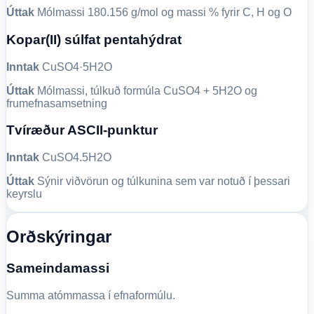
Úttak
Mólmassi 180.156 g/mol og massi % fyrir C, H og O
Kopar(II) súlfat pentahýdrat
Inntak
CuSO4·5H2O
Úttak
Mólmassi, túlkuð formúla CuSO4 + 5H2O og
frumefnasamsetning
Tvíræður ASCII-punktur
Inntak
CuSO4.5H2O
Úttak
Sýnir viðvörun og túlkunina sem var notuð í þessari
keyrslu
Orðskýringar
Sameindamassi
Summa atómmassa í efnaformúlu.