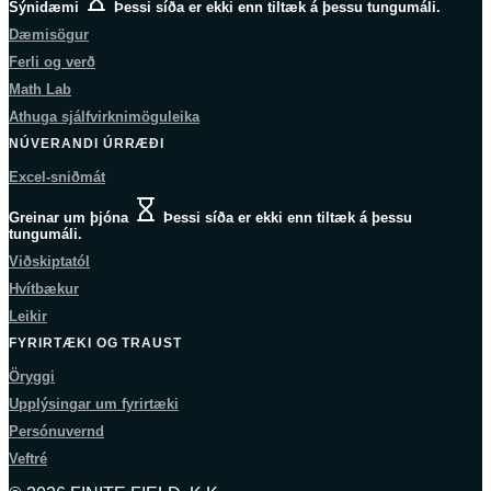
Sýnidæmi
Þessi síða er ekki enn tiltæk á þessu tungumáli.
Dæmisögur
Ferli og verð
Math Lab
Athuga sjálfvirknimöguleika
NÚVERANDI ÚRRÆÐI
Excel-sniðmát
Greinar um þjóna
Þessi síða er ekki enn tiltæk á þessu
tungumáli.
Viðskiptatól
Hvítbækur
Leikir
FYRIRTÆKI OG TRAUST
Öryggi
Upplýsingar um fyrirtæki
Persónuvernd
Veftré