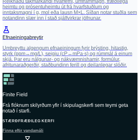
Reiknaðu takmarkandi hvarfefni, umframmagn, fræðilega
heimtu og prósentuheimtu út frá hvarfstuðlum og
inntaksmagni í g, mol eða lausn M×L. Síðan notar stuðla sem
notandinn slær inn í stað sjálfvirkrar jöfnunar.
Efnaeiningabreytir
Umbreyttu algengum efnaeiningum fyrir þrýsting, hitastig,
styrk (ppm↔mg/L), seigju (cP↔mPa·s) og rúmmál á einum
skjá. Þar eru nálgunar- og nákvæmnishamir, formúlur,
afritunaraðgerðir, staðbundinn ferill og deilanlegar slóðir.
Finite Field
Frá flóknum skilyrðum yfir í skipulagskerfi sem teymi geta
notað í starfi.
STÆRÐFRÆÐILEG KERFI
Finna eftir vandamáli