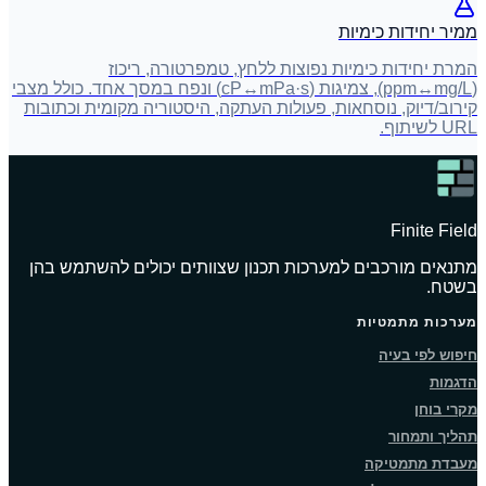
ממיר יחידות כימיות
המרת יחידות כימיות נפוצות ללחץ, טמפרטורה, ריכוז
(ppm↔mg/L), צמיגות (cP↔mPa·s) ונפח במסך אחד. כולל מצבי
קירוב/דיוק, נוסחאות, פעולות העתקה, היסטוריה מקומית וכתובות
URL לשיתוף.
Finite Field
מתנאים מורכבים למערכות תכנון שצוותים יכולים להשתמש בהן
בשטח.
מערכות מתמטיות
חיפוש לפי בעיה
הדגמות
מקרי בוחן
תהליך ותמחור
מעבדת מתמטיקה