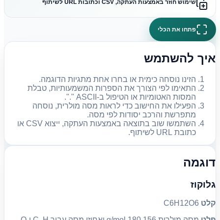
שימוש חוזר באמצעות העתקה, CSV וכתובות URL לשיתוף
פתחו את הכלי
איך להשתמש
הזינו נוסחה כימית או בחרו אחת מתגיות הדוגמה.
התאימו לפי הצורך את הספרות המשמעותיות, טבלת
המסות האטומיות או הטיפול ב-ASCII ".".
הפעילו את החישוב כדי לראות מסה מולרית, נוסחה
מתפרשת והרכב יסודות לפי מסה.
השתמשו שוב בתוצאה באמצעות העתקה, ייצוא CSV או
כתובת URL לשיתוף.
דוגמה
גלוקוז
קלט
C6H12O6
פלט
מסה מולרית 180.156 g/mol ואחוזי מסה עבור C, H ו-O