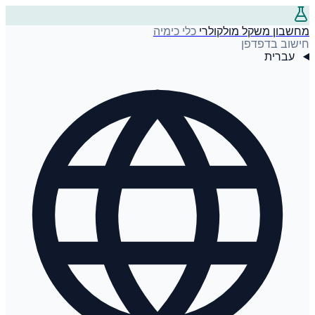
מחשבון משקל מולקולרי
כלי כימיה
חישוב בדפדפן
עברית