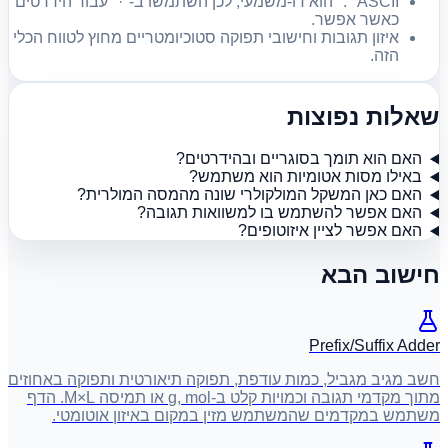
ASCII "." הוא דו-משמעי, לכן השתמשו ב-"·" עבור הידרטים
כאשר אפשר.
איזון תגובות וחישובי תפוקה סטוכיומטריים מחוץ לטווח הכלי
הזה.
שאלות נפוצות
האם הוא תומך בסוגריים ובהידרטים?
באילו מסות אטומיות הוא משתמש?
האם כאן המשקל המולקולרי שונה מהמסה המולרית?
האם אפשר להשתמש בו למשוואות תגובה?
האם אפשר לציין איזוטופים?
חישוב הבא
Prefix/Suffix Adder
חשב מגיב מגביל, כמות עודפת, תפוקה תיאורטית ותפוקה באחוזים
מתוך מקדמי תגובה וכמויות קלט ב-g, mol או תמיסה M×L. הדף
משתמש במקדמים שהמשתמש מזין במקום באיזון אוטומטי.