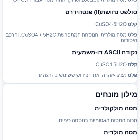
סולפט נחושת(II) פנטהידרט
קלט
CuSO4·5H2O
פלט
מסה מולרית, הנוסחה המתפרשת CuSO4 + 5H2O, והרכב
היסודות
נקודת ASCII דו-משמעית
קלט
CuSO4.5H2O
פלט
מציג אזהרה ואת הפירוש ששימש בהרצה זו
מילון מונחים
מסה מולקולרית
סכום המסות האטומיות בנוסחה כימית.
מסה מולרית