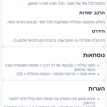
המסה לכל מול של חומר. הכלי מציג זאת ב-g/mol.
הרכב יסודות
החלק מהמסה הכוללת שמתקבל מכל יסוד, מבוטא כאחוז מסה.
הידרט
תרכובת המכילה מי התגבשות, נכתבת כמו CuSO4·5H2O.
נוסחאות
מסה כוללת = Σ(כמות של כל רכיב × המסה האטומית שבה
נעשה שימוש)
אחוז מסה = תרומת המסה ÷ המסה הכוללת × 100
הערות
סימון מטען אינו משפיע על המסה והוא נכלל כלא רלוונטי
בחישוב.