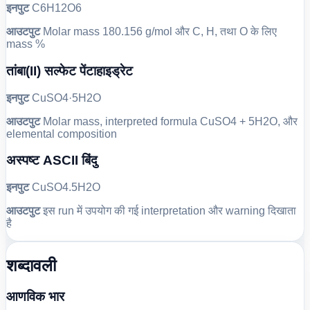
इनपुट
C6H12O6
आउटपुट
Molar mass 180.156 g/mol और C, H, तथा O के लिए
mass %
तांबा(II) सल्फेट पेंटाहाइड्रेट
इनपुट
CuSO4·5H2O
आउटपुट
Molar mass, interpreted formula CuSO4 + 5H2O, और
elemental composition
अस्पष्ट ASCII बिंदु
इनपुट
CuSO4.5H2O
आउटपुट
इस run में उपयोग की गई interpretation और warning दिखाता
है
शब्दावली
आणविक भार