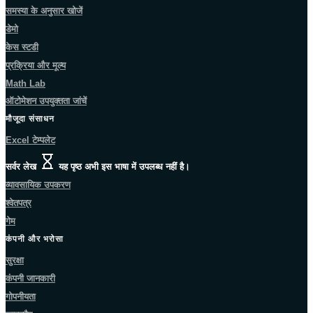
समस्या के अनुसार खोजें
डेमो
केस स्टडी
प्रक्रिया और मूल्य
Math Lab
ऑटोमेशन उपयुक्तता जांचें
मौजूदा संसाधन
Excel टेम्पलेट
सर्वर लेख
यह पृष्ठ अभी इस भाषा में उपलब्ध नहीं है।
व्यावसायिक उपकरण
श्वेतपत्र
गेम
कंपनी और भरोसा
सुरक्षा
कंपनी जानकारी
गोपनीयता