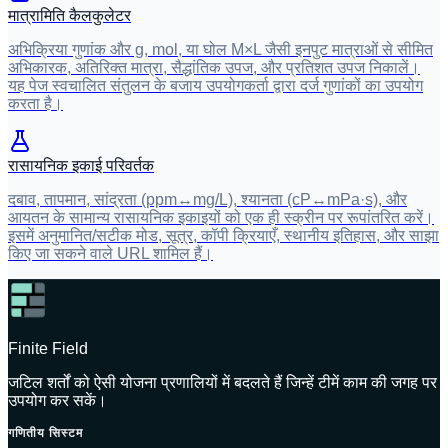
मात्रामिति कैलकुलेटर
अभिक्रिया गुणांक और g, mol, या घोल M×L जैसी इनपुट मात्राओं से सीमित
अभिकारक, अतिरिक्त मात्रा, सैद्धांतिक उपज, और प्रतिशत उपज निकालें।
यह पेज स्वचालित संतुलन के बजाय उपयोगकर्ता द्वारा दर्ज गुणांकों का उपयोग
करता है।
रासायनिक इकाई परिवर्तक
दबाव, तापमान, सांद्रता (ppm↔mg/L), श्यानता (cP↔mPa·s), और
आयतन के सामान्य रासायनिक इकाइयों को एक ही स्क्रीन पर रूपांतरित करें।
इसमें अनुमानित/सटीक मोड, सूत्र, कॉपी क्रियाएँ, स्थानीय इतिहास, और साझा
किए जा सकने वाले URL शामिल हैं।
Finite Field
जटिल शर्तों को ऐसी योजना प्रणालियों में बदलते हैं जिन्हें टीमें काम की जगह पर
उपयोग कर सकें।
गणितीय सिस्टम