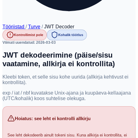
Tööriistad
/
Turve
/
JWT Decoder
Kontrollimist pole
Kohalik töötlus
Viimati uuendatud: 2026-03-03
JWT dekodeerimine (päise/sisu
vaatamine, allkirja ei kontrollita)
Kleebi token, et selle sisu kohe uurida (allkirja kehtivust ei
kontrollita).
exp / iat / nbf kuvatakse Unix-ajana ja kuupäeva-kellaajana
(UTC/kohalik) koos suhtelise olekuga.
Hoiatus: see leht ei kontrolli allkirju
See leht dekodeerib ainult tokeni sisu. Kuna allkirja ei kontrollita, ei