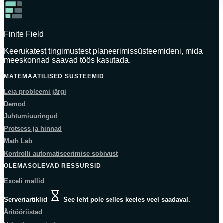
Finite Field
Keerukatest tingimustest planeerimissüsteemideni, mida
meeskonnad saavad töös kasutada.
MATEMAATILISED SÜSTEEMID
Leia probleemi järgi
Demod
Juhtumiuuringud
Protsess ja hinnad
Math Lab
Kontrolli automatiseerimise sobivust
OLEMASOLEVAD RESSURSID
Exceli mallid
Serveriartiklid
See leht pole selles keeles veel saadaval.
Äritööriistad