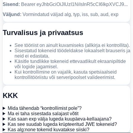
Sisend:
Bearer eyJhbGciOiJIUzI1NiIsInR5cCI6IkpXVCJ9...
Väljund:
Vormindatud väljad alg, typ, iss, sub, aud, exp
Turvalisus ja privaatsus
See tööriist on ainult kuvamiseks (allkirja ei kontrollita).
Sisestatud tokeneid töödeldakse lokaalselt brauseris ja
neid ei edastata.
Käsitle tundlikke tokeneid ettevaatlikult ekraanipiltide
või logide jagamisel.
Kui kontrollimine on vajalik, kasuta spetsiaalseid
kontrollitööriistu või serveripoolset valideerimist.
KKK
Mida tähendab “kontrollimist pole”?
Ma ei taha sisestada salajast võtit
Kas saan exp välja lugeda kuupäeva-kellaajana?
Kas see suudab lugeda krüpteeritud JWE tokeneid?
Kas alg:none tokenid kuvatakse siiski?