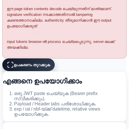
ഈ page token contents decode ചെയ്യുന്നതിന് മാത്രമാണ്.
signature verification നടക്കാത്തതിനാൽ tampering
കണ്ടെത്താനാകില്ല. authenticity തീരുമാനിക്കാൻ ഈ output
ഉപയോഗിക്കരുത്.
input tokens browser-ൽ process ചെയ്യപ്പെടുന്നു; server-ലേക്ക്
അയക്കില്ല.
ഉപകരണം തുറക്കുക
എങ്ങനെ ഉപയോഗിക്കാം
ഒരു JWT paste ചെയ്യുക (Bearer prefix
സ്വീകരിക്കും).
Payload / Header tabs പരിശോധിക്കുക.
exp / iat / nbf-യ്ക്ക് datetime, relative views
ഉപയോഗിക്കുക.