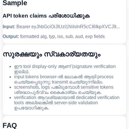
Sample
API token claims പരിശോധിക്കുക
Input:
Bearer eyJhbGciOiJIUzI1NiIsInR5cCI6IkpXVCJ9...
Output:
formatted alg, typ, iss, sub, aud, exp fields
സുരക്ഷയും സ്വകാര്യതയും
ഈ tool display-only ആണ് (signature verification
ഇല്ല).
input tokens browser-ൽ ലോകൽ ആയി process
ചെയ്യപ്പെടുന്നു; transmit ചെയ്യുന്നില്ല.
screenshots, logs പങ്കിടുമ്പോൾ sensitive tokens
ശ്രദ്ധാപൂർവ്വം കൈകാര്യം ചെയ്യുക.
verification ആവശ്യമായാൽ dedicated verification
tools അല്ലെങ്കിൽ server-side validation
ഉപയോഗിക്കുക.
FAQ