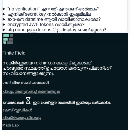
“no verification” എന്നത് എന്താണ് അർത്ഥം?
എനിക്ക് secret key നൽകാൻ ഇഷ്ടമില്ല
exp-നെ datetime ആയി വായിക്കാനാകുമോ?
encrypted JWE tokens വായിക്കുമോ?
alg:none ഉള്ള tokens-ും display ചെയ്യുമോ?
Finite Field
സങ്കീർണ്ണമായ നിബന്ധനകളെ ടീമുകൾക്ക്
പ്രവൃത്തിസ്ഥലത്ത് ഉപയോഗിക്കാവുന്ന പ്ലാനിംഗ്
സംവിധാനങ്ങളാക്കുന്നു.
ഗണിതീയ സംവിധാനങ്ങൾ
പ്രശ്നം അനുസരിച്ച് കണ്ടെത്തുക
ഡെമോകൾ
ഈ പേജ് ഈ ഭാഷയിൽ ഇനിയും ലഭ്യമല്ല.
കേസ് സ്റ്റഡികൾ
പ്രക്രിയയും വിലയും
Math Lab