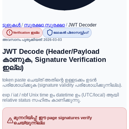
ടൂളുകൾ
/
സുരക്ഷാ സുരക്ഷാ
/
JWT Decoder
Verification ഇല്ല
ലോകൽ പ്രോസസ്സിംഗ്
അവസാനം പുതുക്കിയത്: 2026-03-03
JWT Decode (Header/Payload
കാണുക, Signature Verification
ഇല്ല)
token paste ചെയ്ത് അതിന്റെ ഉള്ളടക്കം ഉടൻ
പരിശോധിക്കുക (signature validity പരിശോധിക്കുന്നില്ല).
exp / iat / nbf Unix time ഉം datetime ഉം (UTC/local) ആയി
relative status സഹിതം കാണിക്കുന്നു.
മുന്നറിയിപ്പ്: ഈ page signatures verify
ചെയ്യുന്നില്ല