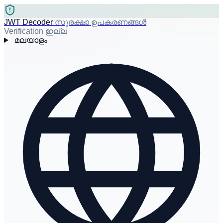
JWT Decoder
സുരക്ഷാ ഉപകരണങ്ങൾ
Verification ഇല്ല
മലയാളം