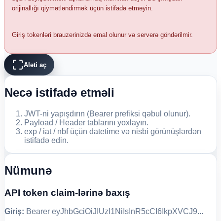
orijinallığı qiymətləndirmək üçün istifadə etməyin.
Giriş tokenləri brauzerinizdə emal olunur və serverə göndərilmir.
Aləti aç
Necə istifadə etməli
JWT-ni yapışdırın (Bearer prefiksi qəbul olunur).
Payload / Header tablarını yoxlayın.
exp / iat / nbf üçün datetime və nisbi görünüşlərdən
istifadə edin.
Nümunə
API token claim-lərinə baxış
Giriş:
Bearer eyJhbGciOiJIUzI1NiIsInR5cCI6IkpXVCJ9...