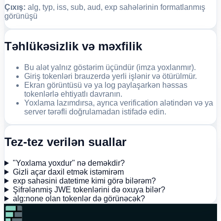
Çıxış:
alg, typ, iss, sub, aud, exp sahələrinin formatlanmış
görünüşü
Təhlükəsizlik və məxfilik
Bu alət yalnız göstərim üçündür (imza yoxlanmır).
Giriş tokenləri brauzerdə yerli işlənir və ötürülmür.
Ekran görüntüsü və ya log paylaşarkən həssas
tokenlərlə ehtiyatlı davranın.
Yoxlama lazımdırsa, ayrıca verification alətindən və ya
server tərəfli doğrulamadan istifadə edin.
Tez-tez verilən suallar
"Yoxlama yoxdur" nə deməkdir?
Gizli açar daxil etmək istəmirəm
exp sahəsini datetime kimi görə bilərəm?
Şifrələnmiş JWE tokenlərini də oxuya bilər?
alg:none olan tokenlər də görünəcək?