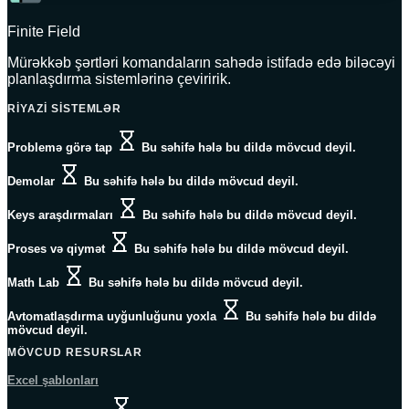
Finite Field
Mürəkkəb şərtləri komandaların sahədə istifadə edə biləcəyi
planlaşdırma sistemlərinə çeviririk.
RIYAZI SISTEMLƏR
Problemə görə tap
Bu səhifə hələ bu dildə mövcud deyil.
Demolar
Bu səhifə hələ bu dildə mövcud deyil.
Keys araşdırmaları
Bu səhifə hələ bu dildə mövcud deyil.
Proses və qiymət
Bu səhifə hələ bu dildə mövcud deyil.
Math Lab
Bu səhifə hələ bu dildə mövcud deyil.
Avtomatlaşdırma uyğunluğunu yoxla
Bu səhifə hələ bu dildə
mövcud deyil.
MÖVCUD RESURSLAR
Excel şablonları