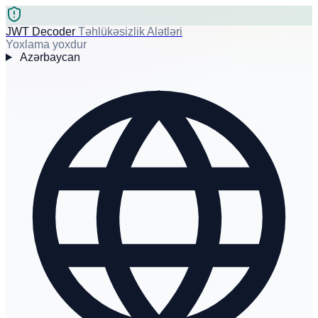
JWT Decoder
Təhlükəsizlik Alətləri
Yoxlama yoxdur
Azərbaycan