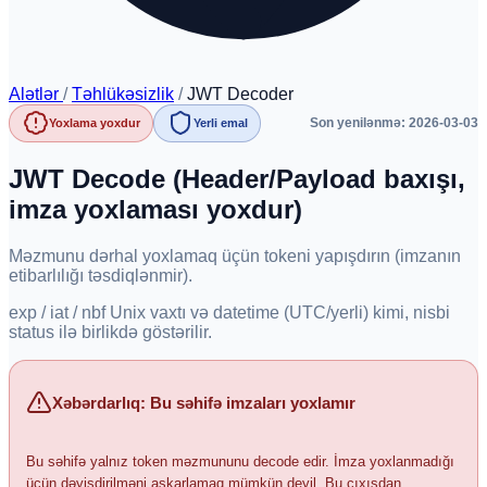
Alətlər
/
Təhlükəsizlik
/
JWT Decoder
Son yenilənmə: 2026-03-03
Yoxlama yoxdur
Yerli emal
JWT Decode (Header/Payload baxışı,
imza yoxlaması yoxdur)
Məzmunu dərhal yoxlamaq üçün tokeni yapışdırın (imzanın
etibarlılığı təsdiqlənmir).
exp / iat / nbf Unix vaxtı və datetime (UTC/yerli) kimi, nisbi
status ilə birlikdə göstərilir.
Xəbərdarlıq: Bu səhifə imzaları yoxlamır
Bu səhifə yalnız token məzmununu decode edir. İmza yoxlanmadığı
üçün dəyişdirilməni aşkarlamaq mümkün deyil. Bu çıxışdan