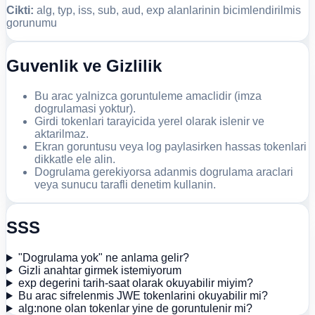
Cikti:
alg, typ, iss, sub, aud, exp alanlarinin bicimlendirilmis
gorunumu
Guvenlik ve Gizlilik
Bu arac yalnizca goruntuleme amaclidir (imza
dogrulamasi yoktur).
Girdi tokenlari tarayicida yerel olarak islenir ve
aktarilmaz.
Ekran goruntusu veya log paylasirken hassas tokenlari
dikkatle ele alin.
Dogrulama gerekiyorsa adanmis dogrulama araclari
veya sunucu tarafli denetim kullanin.
SSS
"Dogrulama yok" ne anlama gelir?
Gizli anahtar girmek istemiyorum
exp degerini tarih-saat olarak okuyabilir miyim?
Bu arac sifrelenmis JWE tokenlarini okuyabilir mi?
alg:none olan tokenlar yine de goruntulenir mi?