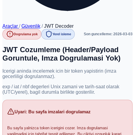
Araçlar
/
Güvenlik
/
JWT Decoder
Son guncelleme: 2026-03-03
Dogrulama yok
Yerel isleme
JWT Cozumleme (Header/Payload
Goruntule, Imza Dogrulamasi Yok)
Icerigi aninda incelemek icin bir token yapistirin (imza
gecerliligi dogrulanmaz).
exp / iat / nbf degerleri Unix zamani ve tarih-saat olarak
(UTC/yerel), bagil durumla birlikte gosterilir.
Uyari: Bu sayfa imzalari dogrulamaz
Bu sayfa yalnizca token icerigini cozer. Imza dogrulamasi
yapilmadigi icin tahrifat tespit edilemez. Bu ciktiyi ozgunluk karari