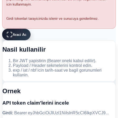
icin kullanmayin.
Girdi tokenlari tarayicinizda islenir ve sunucuya gonderilmez.
Araci Ac
Nasil kullanilir
Bir JWT yapistirin (Bearer oneki kabul edilir).
Payload / Header sekmelerini kontrol edin.
exp / iat / nbf icin tarih-saat ve bagil gorunumleri
kullanin.
Ornek
API token claim'lerini incele
Girdi:
Bearer eyJhbGciOiJIUzI1NiIsInR5cCI6IkpXVCJ9...