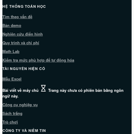
HỆ THỐNG TOÁN HỌC
Tìm theo vấn đề
Bản demo
Nghiên cứu điển hình
Quy trình và chi phí
Math Lab
Kiểm tra mức phù hợp để tự động hóa
TÀI NGUYÊN HIỆN CÓ
Mẫu Excel
Bài viết về máy chủ
Trang này chưa có phiên bản bằng ngôn
ngữ này.
Công cụ nghiệp vụ
Sách trắng
Trò chơi
CÔNG TY VÀ NIỀM TIN