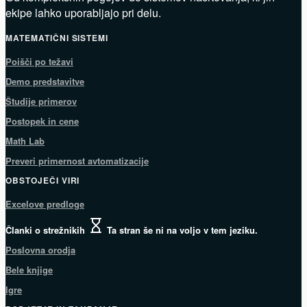
ekipe lahko uporabljajo pri delu.
MATEMATIČNI SISTEMI
Poišči po težavi
Demo predstavitve
Študije primerov
Postopek in cene
Math Lab
Preveri primernost avtomatizacije
OBSTOJEČI VIRI
Excelove predloge
Članki o strežnikih
Ta stran še ni na voljo v tem jeziku.
Poslovna orodja
Bele knjige
Igre