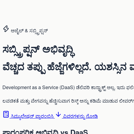
ಅಜೈಲ್ & ಸಬ್ಸ್ಕ್ರಿಪ್ಷನ್
ಸಬ್ಸ್ಕ್ರಿಪ್ಷನ್ ಅಭಿವೃದ್ಧಿ
ವೆಚ್ಚದ ತಪ್ಪು ಹೆಜ್ಜೆಗಳಿಲ್ಲದೆ.
ಯಶಸ್ಸಿನ ಮ
Development as a Service (DaaS) ಡೆಲಿವರಿ ಕಾನ್ಟ್ರಾಕ್ಟ್ ಅಲ್ಲ. ಇದು ಫಲ
ಲವಚಿಕತೆ ಮತ್ತು ವೇಗವನ್ನು ಹೆಚ್ಚಿಸುವಾಗ ರಿಸ್ಕ್ ಅನ್ನು ಕಡಿಮೆ ಮಾಡುವ ಲೀವರ್‌
ಸಿಮ್ಯುಲೇಷನ್ ಪ್ರಾರಂಭಿಸಿ
ವಿವರಗಳನ್ನು ನೋಡಿ
ಪಾರಂಪರಿಕ ಅಭಿವೃದ್ಧಿ vs DaaS