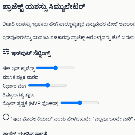
ಪ್ರಾಜೆಕ್ಟ್ ಯಶಸ್ಸು ಸಿಮ್ಯುಲೇಟರ್
DaaS ಯಶಸ್ಸು ಗ್ರಾಹಕರು ಹೇಗೆ ಪಾಲ್ಗೊಳ್ಳುತ್ತಾರೆ ಎನ್ನುವುದರ ಮೇಲೆ ಅವಲಂಬ
ಇನ್‌ಪುಟ್‌ಗಳನ್ನು ಸರಿಪಡಿಸಿ ಸಹಕಾರವು ಪ್ರಾಜೆಕ್ಟ್ ಆರೋಗ್ಯವನ್ನು ಹೇಗೆ ಬದಲ
ಇನ್‌ಪುಟ್ ಸೆಟ್ಟಿಂಗ್ಸ್
ಚೆಕ್-ಇನ್ ಕ್ಯಾಡೆನ್ಸ್
ಮಾಸಿಕ
ಪಕ್ಷಿಕ
ವಾರದ
ನಿರ್ಧಾರ ವೇಗ
ರಿವ್ಯೂ ಅಗತ್ಯ
ತಕ್ಷಣ
ಸ್ಕೋಪ್ ಸ್ಪಷ್ಟತೆ (MVP ಫೋಕಸ್)
"ಇದು ಮೊದಲನೆಯದು" ಎಂದು ಹೇಳಬಹುದೇ, "ಎಲ್ಲವೂ ಒಂದೇ ಬಾರಿ" ಎ
ಪ್ರಾಜೆಕ್ಟ್ ಯಶಸ್ಸಿನ ಸಾಧ್ಯತೆ