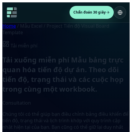
Chẩn đoán 30 giây
Home
/
Mẫu Excel
/
Project Tiến độ Visual Board
Template
Tải miễn phí
Tải xuống miễn phí Mẫu bảng trực
quan hóa tiến độ dự án. Theo dõi
tiến độ, trạng thái và các cuộc họp
trong cùng một workbook.
Consultation
Chúng tôi có thể giúp bạn điều chỉnh bảng điều khiển để
tiến độ, trạng thái và lịch trình khớp với quy trình cập
nhật hiện tại của bạn. Bạn cũng có thể giữ lại duy nhất