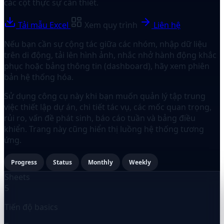
các cột thực sự cần thiết.
Tải mẫu Excel
Xem quy trình
Liên hệ
Nếu bạn cần sự cộng tác giữa các nhóm, nhập dữ liệu
trên di động, tải lên hình ảnh, nhắc nhở hành động khắc
phục hoặc bảng thông tin (dashboard), hãy xem phiên
bản hệ thống hóa.
Sử dụng công cụ này khi bạn muốn quản lý tập trung
việc thiết lập dự án, chi tiết tác vụ, các mốc quan trọng,
rủi ro, vấn đề phát sinh, báo cáo tuần và bảng điều
khiển. Trang này cũng hiển thị luồng hệ thống tương
ứng.
Progress
Status
Monthly
Weekly
Sheets
5
Tiến độ basics