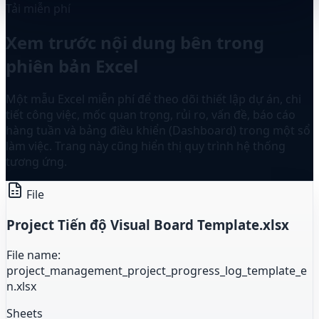
Tải miễn phí
Xem trước nội dung bên trong
phiên bản Excel
Một mẫu Excel miễn phí để theo dõi thiết lập dự án, chi
tiết công việc, mốc quan trọng, rủi ro, vấn đề, báo cáo
hàng tuần và bảng điều khiển (Dashboard) trong một sổ
làm việc. Trang này cũng hiển thị quy trình hệ thống
tương ứng.
File
Project Tiến độ Visual Board Template.xlsx
File name:
project_management_project_progress_log_template_e
n.xlsx
Sheets