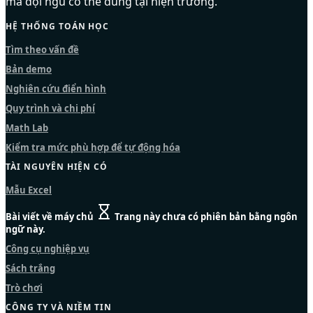
mà đội ngũ có thể dùng tại hiện trường.
HỆ THỐNG TOÁN HỌC
Tìm theo vấn đề
Bản demo
Nghiên cứu điển hình
Quy trình và chi phí
Math Lab
Kiểm tra mức phù hợp để tự động hóa
TÀI NGUYÊN HIỆN CÓ
Mẫu Excel
Bài viết về máy chủ
Trang này chưa có phiên bản bằng ngôn
ngữ này.
Công cụ nghiệp vụ
Sách trắng
Trò chơi
CÔNG TY VÀ NIỀM TIN