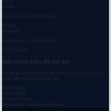
Focus
Visible
See status fast - bản tiếng Việt
Output
Readable
Easy to share - bản tiếng Việt
Ví dụ đầu vào
Góc nhìn tiến độ dự án
Ghi lại giai đoạn hiện tại, người phụ trách, trạng thái và
bước tiếp theo trong nháy mắt.
Phase
Design
Owner
Lead
Status
On track
Next review - bản tiếng Việt
Friday