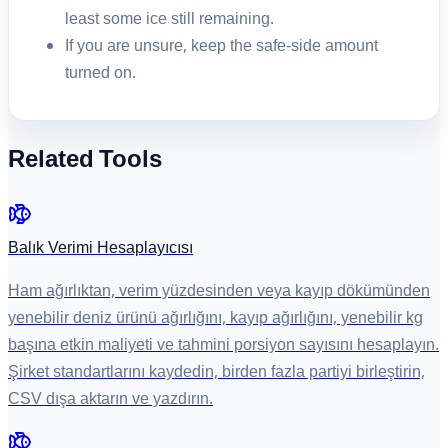
least some ice still remaining.
If you are unsure, keep the safe-side amount
turned on.
Related Tools
Balık Verimi Hesaplayıcısı
Ham ağırlıktan, verim yüzdesinden veya kayıp dökümünden
yenebilir deniz ürünü ağırlığını, kayıp ağırlığını, yenebilir kg
başına etkin maliyeti ve tahmini porsiyon sayısını hesaplayın.
Şirket standartlarını kaydedin, birden fazla partiyi birleştirin,
CSV dışa aktarın ve yazdırın.