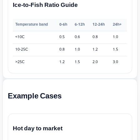
Ice-to-Fish Ratio Guide
Temperature band
0-6h
6-12h
12-24h
24h+
<10C
0.5
0.6
0.8
1.0
10-25C
0.8
1.0
1.2
1.5
>25C
1.2
1.5
2.0
3.0
Example Cases
Hot day to market