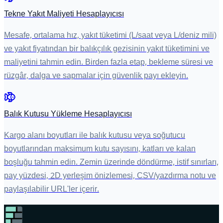
Tekne Yakıt Maliyeti Hesaplayıcısı
Mesafe, ortalama hız, yakıt tüketimi (L/saat veya L/deniz mili)
ve yakıt fiyatından bir balıkçılık gezisinin yakıt tüketimini ve
maliyetini tahmin edin. Birden fazla etap, bekleme süresi ve
rüzgâr, dalga ve sapmalar için güvenlik payı ekleyin.
Balık Kutusu Yükleme Hesaplayıcısı
Kargo alanı boyutları ile balık kutusu veya soğutucu
boyutlarından maksimum kutu sayısını, katları ve kalan
boşluğu tahmin edin. Zemin üzerinde döndürme, istif sınırları,
pay yüzdesi, 2D yerleşim önizlemesi, CSV/yazdırma notu ve
paylaşılabilir URL'ler içerir.