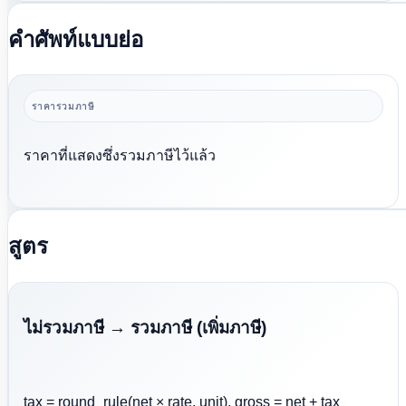
คำศัพท์แบบย่อ
ราคารวมภาษี
ราคาที่แสดงซึ่งรวมภาษีไว้แล้ว
สูตร
ไม่รวมภาษี → รวมภาษี (เพิ่มภาษี)
tax = round_rule(net × rate, unit), gross = net + tax