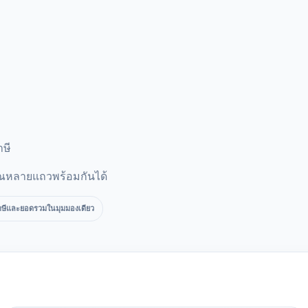
ษี
วณหลายแถวพร้อมกันได้
าษีและยอดรวมในมุมมองเดียว