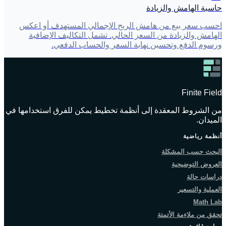
حاسبة الهامش والزيادة
احسب سعر بيع من هامش الربح الإجمالي المستهدف أو اعكس
الهامش والزيادة من السعر الحالي. تشمل التكاليف الإضافية
ورسوم الدفع وتحسين نهاية السعر والحساب الدفعي.
Finite Field
من الشروط المعقدة إلى أنظمة تخطيط يمكن للفرق استخدامها في
الميدان.
أنظمة رياضية
البحث حسب المشكلة
العروض التوضيحية
دراسات حالة
العملية والتسعير
Math Lab
تحقق من ملاءمة الأتمتة