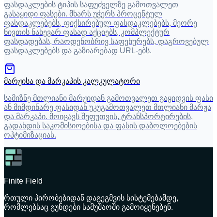
ფასდაკლების ტიპის საფუძველზე გამოთვალეთ
გასაყიდი ფასები. მხარს უჭერს პროცენტულ
ფასდაკლებებს, ფიქსირებულ ფასდაკლებებს, მეორე
ნივთის ნახევარ ფასად აქციებს, კომპლექტურ
ფასდადებას, რაოდენობრივ საფეხურებს, დაგროვებულ
ფასდაკლებებს და გაზიარებად URL-ებს.
მარჟისა და მარკაპის კალკულატორი
სამიზნე მთლიანი მარჟიდან გამოთვალეთ გაყიდვის ფასი
ან მიმდინარე ფასიდან უკუგამოთვალეთ მთლიანი მარჟა
და მარკაპი. მოიცავს შეფუთვის, ტრანსპორტირების,
გადახდის საკომისიოებისა და ფასის დაბოლოებების
ოპტიმიზაციას.
Finite Field
რთული პირობებიდან დაგეგმვის სისტემებამდე,
რომლებსაც გუნდები სამუშაოში გამოიყენებენ.