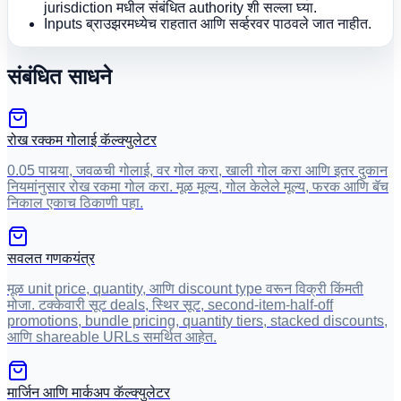
jurisdiction मधील संबंधित authority शी सल्ला घ्या.
Inputs ब्राउझरमध्येच राहतात आणि सर्व्हरवर पाठवले जात नाहीत.
संबंधित साधने
रोख रक्कम गोलाई कॅल्क्युलेटर
0.05 पायर्‍या, जवळची गोलाई, वर गोल करा, खाली गोल करा आणि इतर दुकान
नियमांनुसार रोख रकमा गोल करा. मूळ मूल्य, गोल केलेले मूल्य, फरक आणि बॅच
निकाल एकाच ठिकाणी पहा.
सवलत गणकयंत्र
मूळ unit price, quantity, आणि discount type वरून विक्री किंमती
मोजा. टक्केवारी सूट deals, स्थिर सूट, second-item-half-off
promotions, bundle pricing, quantity tiers, stacked discounts,
आणि shareable URLs समर्थित आहेत.
मार्जिन आणि मार्कअप कॅल्क्युलेटर