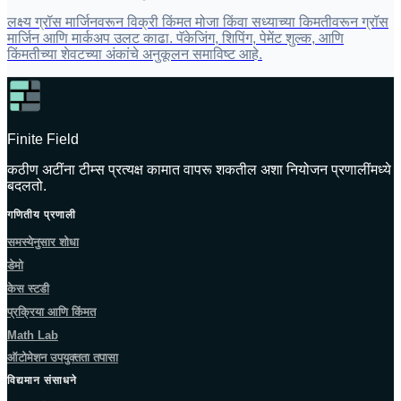
लक्ष्य ग्रॉस मार्जिनवरून विक्री किंमत मोजा किंवा सध्याच्या किमतीवरून ग्रॉस
मार्जिन आणि मार्कअप उलट काढा. पॅकेजिंग, शिपिंग, पेमेंट शुल्क, आणि
किंमतीच्या शेवटच्या अंकांचे अनुकूलन समाविष्ट आहे.
Finite Field
कठीण अटींना टीम्स प्रत्यक्ष कामात वापरू शकतील अशा नियोजन प्रणालींमध्ये
बदलतो.
गणितीय प्रणाली
समस्येनुसार शोधा
डेमो
केस स्टडी
प्रक्रिया आणि किंमत
Math Lab
ऑटोमेशन उपयुक्तता तपासा
विद्यमान संसाधने