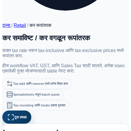
टूल्स
/
Retail
/
कर रूपांतरक
कर समाविष्ट / कर वगळून रूपांतरक
फक्त tax rate भरून tax-inclusive आणि tax-exclusive prices मध्ये
रूपांतर करा.
हीच workflow VAT, GST, आणि Sales Tax साठी चालते. अनेक rows
एकावेळी पुन्हा मोजण्यासाठी table पेस्ट करा.
Tax add आणि remove मध्ये लगेच स्विच करा
Spreadsheets मधून batch paste
Tax rounding आणि totals एकाच दृश्यात
टूल उघडा