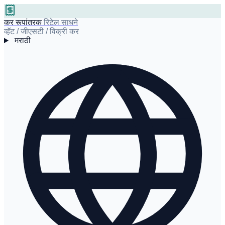
कर रूपांतरक
रिटेल साधने
व्हॅट / जीएसटी / विक्री कर
मराठी