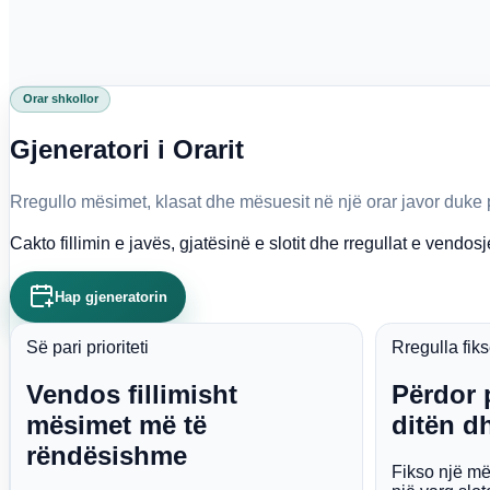
Orar shkollor
Gjeneratori i Orarit
Rregullo mësimet, klasat dhe mësuesit në një orar javor duke për
Cakto fillimin e javës, gjatësinë e slotit dhe rregullat e vendosj
Hap gjeneratorin
Së pari prioriteti
Rregulla fik
Vendos fillimisht
Përdor 
mësimet më të
ditën dh
rëndësishme
Fikso një mës