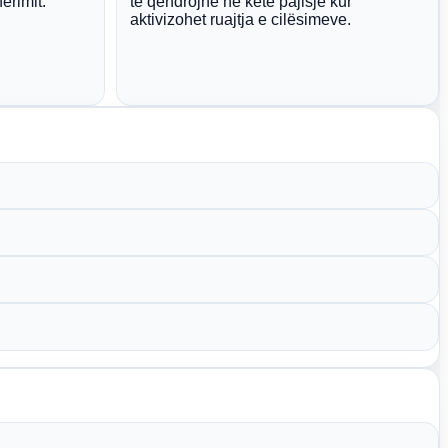
erimit.
të qëndrojnë në këtë pajisje kur
aktivizohet ruajtja e cilësimeve.