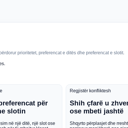
dorur prioritetet, preferencat e ditës dhe preferencat e slotit.
es.
se
Regjistër konfliktesh
preferencat për
Shih çfarë u zhv
e slotin
ose mbeti jashtë
im në një ditë, një slot ose
Shqyrto përplasjet dhe rresht