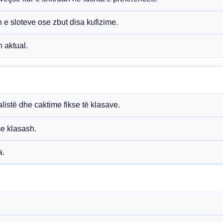
 e sloteve ose zbut disa kufizime.
 aktual.
listë dhe caktime fikse të klasave.
me klasash.
a.