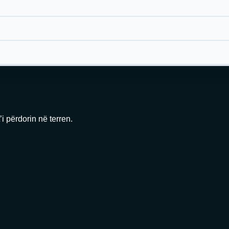
i përdorin në terren.
ëtë gjuhë.
hë.
të gjuhë.