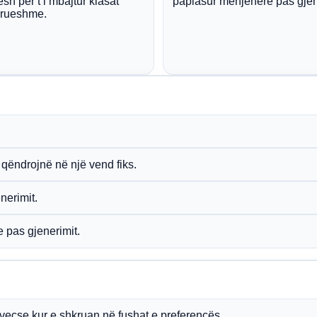
esh për t’i mbajtur klasat
paplasur menjëherë pas gjen
drueshme.
ë qëndrojnë në një vend fiks.
nerimit.
e pas gjenerimit.
veçse kur e shkruan në fushat e preferencës.