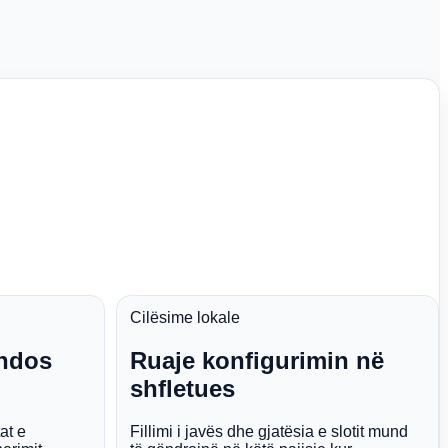
Cilësime lokale
endos
Ruaje konfigurimin në
shfletues
at e
Fillimi i javës dhe gjatësia e slotit mund