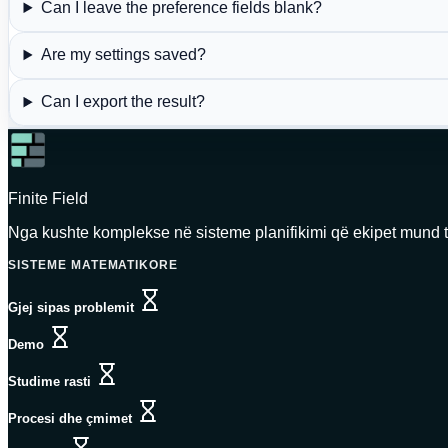
Can I leave the preference fields blank?
Are my settings saved?
Can I export the result?
Finite Field
Nga kushte komplekse në sisteme planifikimi që ekipet mund t’
SISTEME MATEMATIKORE
Kjo faqe nuk është ende e disponueshme në k
Gjej sipas problemit
Kjo faqe nuk është ende e disponueshme në këtë gjuhë.
Demo
Kjo faqe nuk është ende e disponueshme në këtë gju
Studime rasti
Kjo faqe nuk është ende e disponueshme në kë
Procesi dhe çmimet
Kjo faqe nuk është ende e disponueshme në këtë gjuhë.