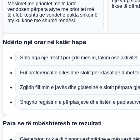
një varg slot
Mësimet me prioritet më të lartë
fikse të qën
vendosen përpara atyre me prioritet më
të ulët, kështu që vendet e pakta shkojnë
aty ku kanë më shumë rëndësi.
Ndërto një orar në katër hapa
Shto nga një rresht për çdo mësim, takim ose aktivitet.
Fut preferencat e ditës dhe slotit për klasat që duhet t
Zgjidh fillimin e javës dhe gjatësinë e slotit përpara gje
Shqyrto regjistrin e përplasjeve dhe listën e paplasurv
Para se të mbështetesh te rezultati
Gjeneratori nuk e di disponueshmërinë e mësuesit për