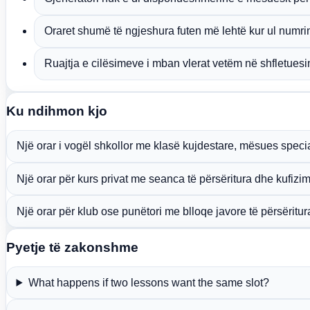
Oraret shumë të ngjeshura futen më lehtë kur ul numrin
Ruajtja e cilësimeve i mban vlerat vetëm në shfletuesin
Ku ndihmon kjo
Një orar i vogël shkollor me klasë kujdestare, mësues specia
Një orar për kurs privat me seanca të përsëritura dhe kufizi
Një orar për klub ose punëtori me blloqe javore të përsëritur
Pyetje të zakonshme
What happens if two lessons want the same slot?