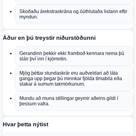
Skoðaðu árekstraskrána og óúthlutaða listann eftir
myndun.
Áður en þú treystir niðurstöðunni
Gerandinn þekkir ekki framboð kennara nema þú
sláir því inn í kjörreitin.
Mjög þéttar stundaskrár eru auðveldari að láta
ganga upp þegar þú minnkar fjölda tímabila eða
slakar á sumum takmörkunum.
Mundu að muna stillingar geymir aðeins gildi í
þessum vafra.
Hvar þetta nýtist