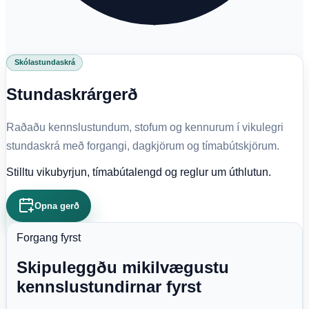
Skólastundaskrá
Stundaskrárgerð
Raðaðu kennslustundum, stofum og kennurum í vikulegri
stundaskrá með forgangi, dagkjörum og tímabútskjörum.
Stilltu vikubyrjun, tímabútalengd og reglur um úthlutun.
Opna gerð
Forgang fyrst
Skipuleggðu mikilvægustu
kennslustundirnar fyrst