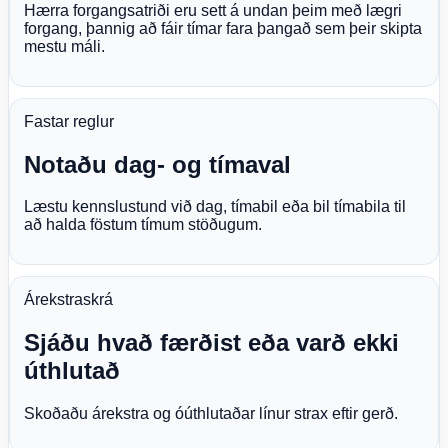
Hærra forgangsatriði eru sett á undan þeim með lægri
forgang, þannig að fáir tímar fara þangað sem þeir skipta
mestu máli.
Fastar reglur
Notaðu dag- og tímaval
Læstu kennslustund við dag, tímabil eða bil tímabila til
að halda föstum tímum stöðugum.
Árekstraskrá
Sjáðu hvað færðist eða varð ekki
úthlutað
Skoðaðu árekstra og óúthlutaðar línur strax eftir gerð.