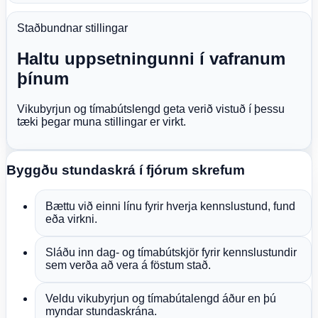
Staðbundnar stillingar
Haltu uppsetningunni í vafranum
þínum
Vikubyrjun og tímabútslengd geta verið vistuð í þessu
tæki þegar muna stillingar er virkt.
Byggðu stundaskrá í fjórum skrefum
Bættu við einni línu fyrir hverja kennslustund, fund
eða virkni.
Sláðu inn dag- og tímabútskjör fyrir kennslustundir
sem verða að vera á föstum stað.
Veldu vikubyrjun og tímabútalengd áður en þú
myndar stundaskrána.