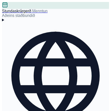
Stundaskrárgerð
Menntun
Aðeins staðbundið
is