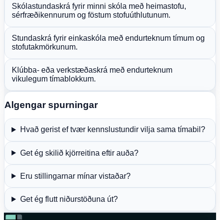
Skólastundaskrá fyrir minni skóla með heimastofu,
sérfræðikennurum og föstum stofuúthlutunum.
Stundaskrá fyrir einkaskóla með endurteknum tímum og
stofutakmörkunum.
Klúbba- eða verkstæðaskrá með endurteknum
vikulegum tímablokkum.
Algengar spurningar
Hvað gerist ef tvær kennslustundir vilja sama tímabil?
Get ég skilið kjörreitina eftir auða?
Eru stillingarnar mínar vistaðar?
Get ég flutt niðurstöðuna út?