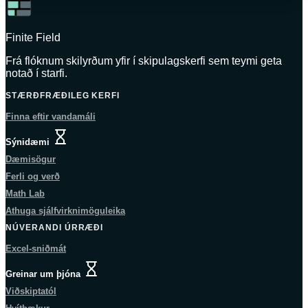
Finite Field
Frá flóknum skilyrðum yfir í skipulagskerfi sem teymi geta
notað í starfi.
STÆRÐFRÆÐILEG KERFI
Finna eftir vandamáli
Þessi síða er ekki enn tiltæk á þessu tungumáli.
Sýnidæmi
Dæmisögur
Ferli og verð
Math Lab
Athuga sjálfvirknimöguleika
NÚVERANDI ÚRRÆÐI
Excel-sniðmát
Þessi síða er ekki enn tiltæk á þessu tungumáli.
Greinar um þjóna
Viðskiptatól